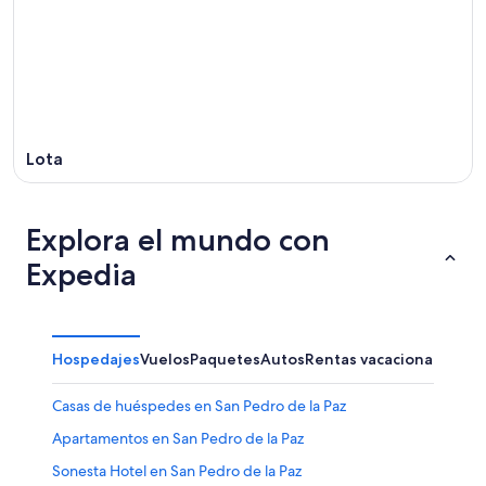
9
14
ago
ago
-
16
ago
Lota
Explora el mundo con
Expedia
Hospedajes
Vuelos
Paquetes
Autos
Rentas vacacionales
Casas de huéspedes en San Pedro de la Paz
Apartamentos en San Pedro de la Paz
Sonesta Hotel en San Pedro de la Paz