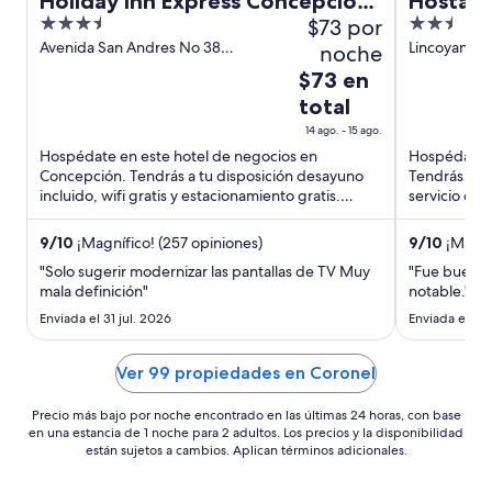
Holiday Inn Express Concepcion
Hostal 
3.5
$73 por
2.5
by IHG
out
out
Avenida San Andres No 38
Lincoyan 17
noche
Concepción Biobio
of
of
El
$73 en
5
5
precio
total
es
14 ago. - 15 ago.
de
Hospédate en este hotel de negocios en
Hospédate e
$73
Concepción. Tendrás a tu disposición desayuno
Tendrás a tu
en
incluido, wifi gratis y estacionamiento gratis.
servicio de 
total
Estarás muy cerca de atracciones ...
cerca de atr
por
9
/
10
¡Magnífico! (257 opiniones)
9
/
10
¡Magníf
noche
"Solo sugerir modernizar las pantallas de TV Muy
"Fue buen lu
del
mala definición"
notable."
14
Enviada el 31 jul. 2026
Enviada el 15 
ago
al
Ver 99 propiedades en Coronel
15
ago
Precio más bajo por noche encontrado en las últimas 24 horas, con base
en una estancia de 1 noche para 2 adultos. Los precios y la disponibilidad
están sujetos a cambios. Aplican términos adicionales.