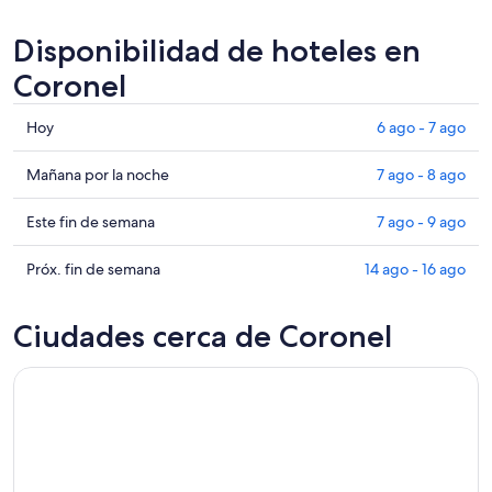
Disponibilidad de hoteles en
Coronel
Consultar
Hoy
6 ago - 7 ago
precios
en
Consultar
Mañana por la noche
7 ago - 8 ago
Coronel
precios
para
en
Consultar
Este fin de semana
7 ago - 9 ago
hoy,
Coronel
precios
6
para
en
Consultar
Próx. fin de semana
14 ago - 16 ago
ago
mañana
Coronel
precios
-
por
para
en
Ciudades cerca de Coronel
7
la
este
Coronel
ago
noche,
fin
para
7
de
el
ago
semana,
próximo
-
7
fin
8
ago
de
ago
-
semana,