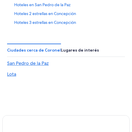
Hoteles en San Pedro de la Paz
Hoteles 2 estrellas en Concepción
Hoteles 3 estrellas en Concepción
Hoteles 5 estrellas en Concepción
Casas de huéspedes en Concepción
Apartamentos en Concepción
Ciudades cerca de Coronel
Lugares de interés
Hostales en Concepción
San Pedro de la Paz
Hoteles con concierge en Concepción
Lota
Hoteles con casino en Concepción
Hoteles de golf en Concepción
Hoteles con spa en Concepción
Hoteles en la playa en Concepción
Hoteles familiares en Concepción
Hoteles románticos en Concepción
Hoteles con bar en Concepción