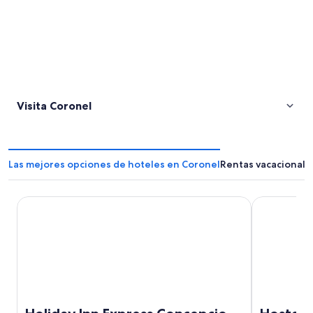
Visita Coronel
Las mejores opciones de hoteles en Coronel
Rentas vacacionale
Holiday Inn Express Concepcion by IHG
Hostal Mi 