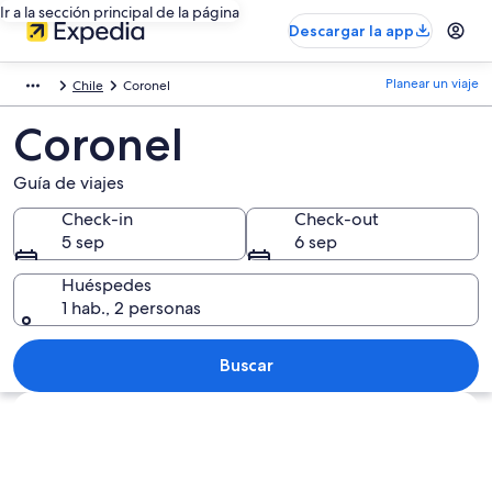
Ir a la sección principal de la página
Descargar la app
Planear un viaje
Chile
Coronel
Coronel
Guía de viajes
Check-in
Check-out
5 sep
6 sep
Huéspedes
1 hab., 2 personas
Buscar
Explorar mapa