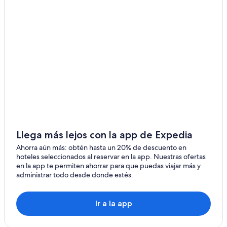
Hoteles con desayuno incluido en Concepción
Hoteles con estacionamiento en Concepción
Hoteles con gimnasio en Concepción
Hoteles con área de juegos en Concepción
Hoteles con alberca en Concepción
Hoteles con restaurante en Concepción
Hoteles con sauna en Concepción
Hoteles con hidromasaje en Concepción
Hoteles para bodas en Concepción
Llega más lejos con la app de Expedia
Hoteles para fumadores en Concepción
Ahorra aún más: obtén hasta un 20% de descuento en
hoteles seleccionados al reservar en la app. Nuestras ofertas
Hoteles que aceptan mascotas en Concepción
en la app te permiten ahorrar para que puedas viajar más y
administrar todo desde donde estés.
Sonesta Hotel en Concepción
Hoteles en Concepción
Ir a la app
Hoteles cerca de Parque Pedro del Río Zañartu
Hoteles 5 estrellas en Lota