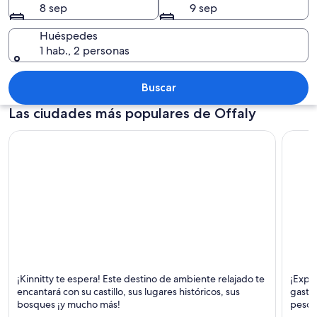
8 sep
9 sep
Huéspedes
1 hab., 2 personas
Una estructura de piedra histórica con
Buscar
Las ciudades más populares de Offaly
Kinnitty
Tullam
¡Kinnitty te espera! Este destino de ambiente relajado te
¡Explo
Histórico, Castillo y Bares
Person
encantará con su castillo, sus lugares históricos, sus
gastr
Comida
bosques ¡y mucho más!
pesca