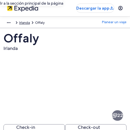
Ir a la sección principal de la página
Descargar la app
Planear un viaje
Irlanda
Offaly
Offaly
Irlanda
Fotos
de
Offaly
22
Check-in
Check-out