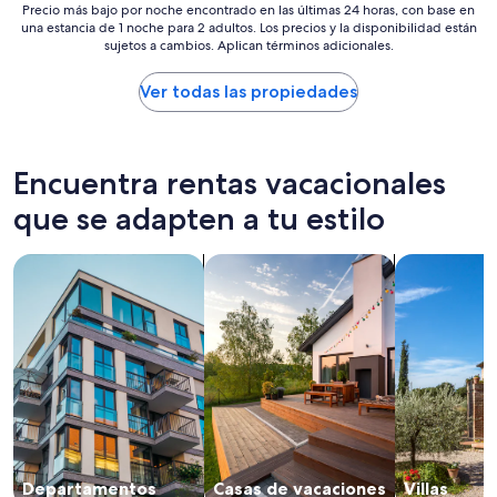
n
Precio
$95
Precio más bajo por noche encontrado en las últimas 24 horas, con base en
o
una estancia de 1 noche para 2 adultos. Los precios y la disponibilidad están
más
f
sujetos a cambios. Aplican términos adicionales.
bajo
a
por
p
noche
Ver todas las propiedades
a
encontrado
r
en
t
las
m
últimas
Encuentra rentas vacacionales
e
24
n
horas,
que se adapten a tu estilo
t
con
n
base
e
Buscar departamentos
Buscar casas de vacaciones
Buscar villas
en
e
una
d
estancia
s
de
i
1
m
noche
p
para
r
2
o
adultos.
v
Los
e
precios
m
Departamentos
Casas de vacaciones
Villas
y