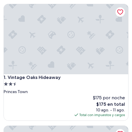
Vintage Oaks Hideaway
Vintage Oaks Hideaway
1. Vintage Oaks Hideaway
Propiedad
de
Princes Town
2.5
$175 por noche
estrellas
El
$175 en total
precio
10 ago. - 11 ago.
actual
Total con impuestos y cargos
es
de
The Studio of Praise - by Zenbreak
$175