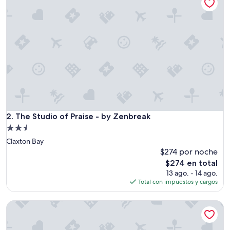
The Studio of Praise - by Zenbreak
2. The Studio of Praise - by Zenbreak
Propiedad
de
Claxton Bay
2.5
$274 por noche
estrellas
El
$274 en total
precio
13 ago. - 14 ago.
actual
Total con impuestos y cargos
es
de
Sunflower Apartments Trinidad
$274