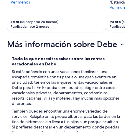
Ver menos
"Estancia a
Ver menos
Erick
(se hospedó 28 noches)
Pedro
(se ho
Publicada hace 2 meses
Publicada ha
Más información sobre Debe
Todo lo que necesitas saber sobre las rentas
vacacionales en Debe
Si estás soñando con unas vacaciones familiares, una
escapada romántica con tu pareja o una gran aventura en
una ciudad, tenemos las mejores rentas vacacionales en
Debe para ti. En Expedia.com, puedes elegir entre casas
vacacionales privadas, departamentos, condominios,
resorts, cabañas, villas y moteles. Hay muchísimas opciones
diferentes.
También puedes encontrar una enorme variedad de
servicios. Relájate en tu propia alberca, pasa las tardes en la
tina de hidromasaje o lleva a tus hijos a un parque acuático.
Si prefieres descansar en un departamento donde puedas