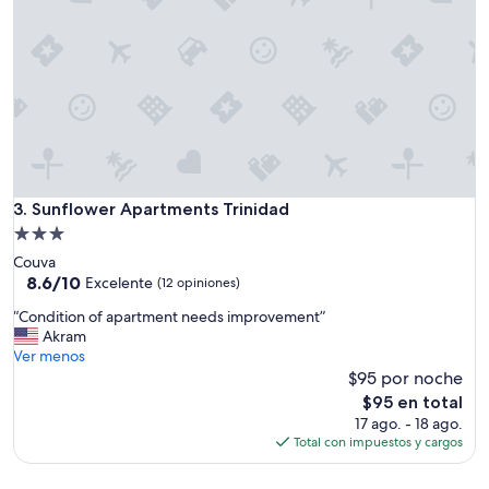
Sunflower Apartments Trinidad
3. Sunflower Apartments Trinidad
Propiedad
de
Couva
3.0
8.6
8.6/10
Excelente
(12 opiniones)
de
estrellas
“
“Condition of apartment needs improvement”
10,
C
Akram
Excelente,
o
Ver menos
(12
n
$95 por noche
opiniones)
d
El
$95 en total
i
precio
17 ago. - 18 ago.
t
actual
Total con impuestos y cargos
i
es
o
de