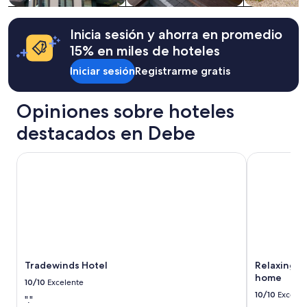
e
la
n
disponibilidad
t
están
Inicia sesión y ahorra en promedio
”
sujetos
15% en miles de hoteles
a
cambios.
Iniciar sesión
Registrarme gratis
Aplican
términos
Opiniones sobre hoteles
adicionales.
destacados en Debe
Tradewinds Hotel
Relaxing, pr
Tradewinds Hotel
Relaxing, p
home
10/10
Excelente
10/10
Excelen
"."