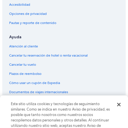
Renta de autos de National en Penal-Debe
Accesibilidad
Renta de autos de Fox Rental Cars en Penal-Debe
Opciones de privacidad
Renta de autos de Payless en Penal-Debe
Pautas y reporte de contenido
Renta de autos de Europcar en Penal-Debe
Otras categorías de autos en Penal-Debe
Ayuda
Renta de autos Mini en Penal-Debe
Atención al cliente
Renta de autos Economy en Penal-Debe
Cancelar tu reservación de hotel o renta vacacional
Renta de autos Compact en Penal-Debe
Cancelar tu vuelo
Renta de autos Midsize en Penal-Debe
Plazos de reembolso
Renta de autos Standard en Penal-Debe
Cómo usar un cupón de Expedia
Renta de autos Fullsize en Penal-Debe
Renta de autos Premium en Penal-Debe
Documentos de viajes internacionales
Renta de autos Luxury en Penal-Debe
Este sitio utiliza cookies y tecnologías de seguimiento
© 2026 Expedia, Inc., una empresa de Expedia Group. Todos los
derechos reservados. Expedia y el logo de Expedia son marcas
Renta de autos Convertible en Penal-Debe
similares. Como se indica en nuestro Aviso de privacidad, es
registradas o marcas comerciales de Expedia, Inc. CST# 2029030-50.
posible que tanto nosotros como nuestros socios
Renta de autos Minivan en Penal-Debe
recopilemos datos personales y otros detalles. Al continuar
utilizando nuestro sitio web, aceptas nuestro Aviso de
Renta de autos Van en Penal-Debe