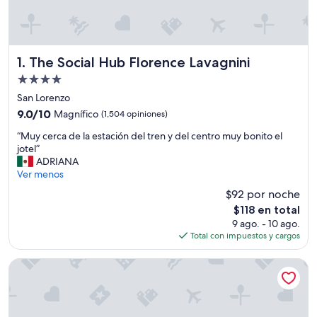
The Social Hub Florence Lavagnini
1. The Social Hub Florence Lavagnini
Propiedad
de
San Lorenzo
4.0
9.0
9.0/10
Magnífico
(1,504 opiniones)
estrellas
de
“
“Muy cerca de la estación del tren y del centro muy bonito el
10,
M
jotel”
Magnífico,
u
ADRIANA
(1,504
y
Ver menos
opiniones)
c
$92 por noche
e
El
$118 en total
r
precio
9 ago. - 10 ago.
c
actual
Total con impuestos y cargos
a
es
d
de
e
Hotel Paris
$118
l
a
e
s