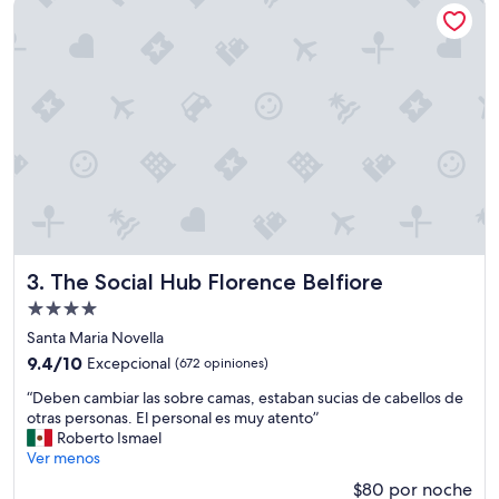
The Social Hub Florence Belfiore
$164
m
y
u
b
y
o
b
n
i
i
e
t
n
o
h
e
o
l
t
j
e
o
l
t
y
e
e
l
The Social Hub Florence Belfiore
3. The Social Hub Florence Belfiore
x
”
Propiedad
c
de
e
Santa Maria Novella
4.0
l
9.4
9.4/10
Excepcional
(672 opiniones)
e
estrellas
de
“
n
“Deben cambiar las sobre camas, estaban sucias de cabellos de
10,
D
t
otras personas. El personal es muy atento”
Excepcional,
e
e
Roberto Ismael
(672
b
u
Ver menos
opiniones)
e
b
$80 por noche
n
i