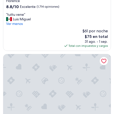
Florence
y
a
8.8
8.8/10
Excelente
(1,714 opiniones)
t
de
“
“tuttu vene”
e
10,
t
Luis Miguel
n
Excelente,
u
Ver menos
t
(1,714
t
o
opiniones)
$61 por noche
t
”
El
$75 en total
u
precio
31 ago. - 1 sep.
v
actual
Total con impuestos y cargos
e
es
n
de
e
Art Hotel Villa Agape
$75
”