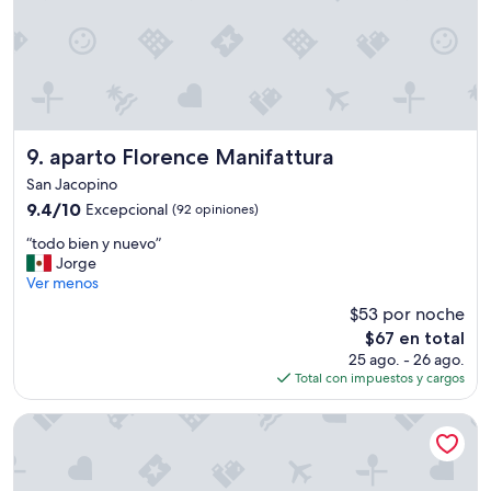
y
b
u
e
n
s
e
r
aparto Florence Manifattura
9. aparto Florence Manifattura
v
San Jacopino
i
9.4
9.4/10
Excepcional
(92 opiniones)
c
de
i
“
“todo bien y nuevo”
10,
o
t
Jorge
Excepcional,
,
o
Ver menos
(92
e
d
opiniones)
x
$53 por noche
o
c
El
$67 en total
b
e
precio
25 ago. - 26 ago.
i
p
actual
Total con impuestos y cargos
e
t
es
n
o
de
y
25hours Hotel Florence Piazza San Paolino
q
$67
n
u
u
e
e
n