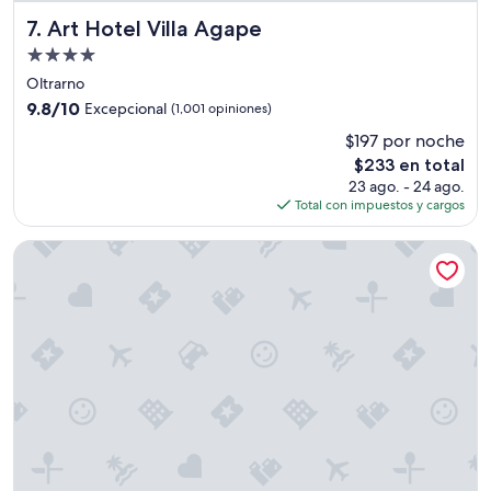
Art Hotel Villa Agape
7. Art Hotel Villa Agape
Propiedad
de
Oltrarno
4.0
9.8
9.8/10
Excepcional
(1,001 opiniones)
estrellas
de
$197 por noche
10,
El
$233 en total
Excepcional,
precio
(1,001
23 ago. - 24 ago.
actual
opiniones)
Total con impuestos y cargos
es
de
Radisson Blu Hotel, Florence
$233