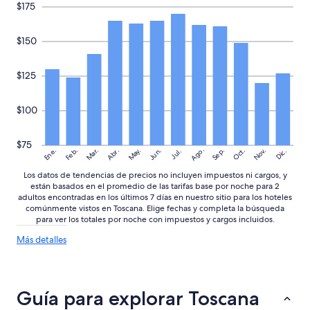
d
$175
i
r
u
g
l
l
h
a
$150
t
b
s
o
o
4
s
r
v
$125
m
h
e
a
o
c
y
o
e
$100
o
d
s
r
h
e
e
$75
a
n
Ago.
May.
Nov.
Ene.
Feb.
Mar.
Jun.
Sep.
Oct.
Abr.
Dic.
Jul.
s
s
2
n
a
d
Los datos de tendencias de precios no incluyen impuestos ni cargos, y
o
l
í
están basados en el promedio de las tarifas base por noche para 2
f
o
a
adultos encontradas en los últimos 7 días en nuestro sitio para los hoteles
u
t
s
comúnmente vistos en Toscana. Elige fechas y completa la búsqueda
n
o
para ver los totales por noche con impuestos y cargos incluidos.
.
c
f
”
Más
Más detalles
i
l
detalles
o
o
sobre
n
c
las
a
a
tendencias
r
Guía para explorar Toscana
l
de
í
r
precios