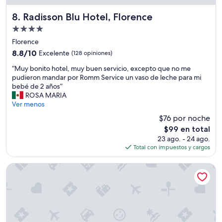
Radisson Blu Hotel, Florence
8. Radisson Blu Hotel, Florence
Propiedad
de
Florence
4.0
8.8
8.8/10
Excelente
(128 opiniones)
estrellas
de
“
“Muy bonito hotel, muy buen servicio, excepto que no me
10,
M
pudieron mandar por Romm Service un vaso de leche para mi
Excelente,
u
bebé de 2 años”
(128
y
ROSA MARIA
opiniones)
b
Ver menos
o
$76 por noche
n
El
$99 en total
i
precio
23 ago. - 24 ago.
t
actual
Total con impuestos y cargos
o
es
h
de
o
aparto Florence Manifattura
$99
t
e
l
,
m
u