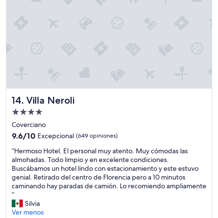
l
a
l
l
l
e
e
l
n
n
a
t
o
d
e
d
o
t
e
.
r
d
E
a
e
l
t
t
d
o
a
i
.
l
s
Villa Neroli
”
14. Villa Neroli
l
e
Propiedad
e
ñ
de
s
o
Coverciano
4.0
l
e
9.6
9.6/10
Excepcional
(649 opiniones)
i
s
estrellas
de
“
n
m
“Hermoso Hotel. El personal muy atento. Muy cómodas las
10,
H
d
u
almohadas. Todo limpio y en excelente condiciones.
Excepcional,
e
o
y
Buscábamos un hotel lindo con estacionamiento y este estuvo
(649
r
s
a
genial. Retirado del centro de Florencia pero a 10 minutos
opiniones)
m
y
r
caminando hay paradas de camión. Lo recomiendo ampliamente
o
p
m
”
s
e
ó
Silvia
o
r
n
Ver menos