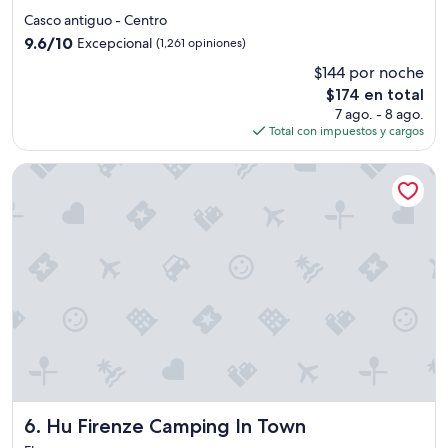
e
a
de
p
s
Casco antiguo - Centro
4.0
r
p
9.6
9.6/10
Excepcional
(1,261 opiniones)
i
e
estrellas
de
$144 por noche
m
r
10,
e
s
El
$174 en total
Excepcional,
r
o
precio
(1,261
7 ago. - 8 ago.
n
n
actual
opiniones)
Total con impuestos y cargos
i
a
es
v
s
de
Hu Firenze Camping In Town
e
.
$174
l
E
”
l
p
e
r
s
o
n
a
l
e
s
m
Hu Firenze Camping In Town
6. Hu Firenze Camping In Town
u