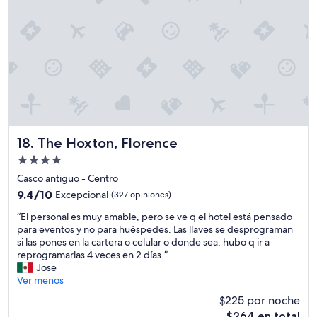
a
l
f
a
r
i
e
s
o
n
t
g
n
d
m
r
e
o
u
a
s
c
y
c
t
o
c
i
a
n
o
a
b
e
m
s
a
s
p
.
m
t
l
”
The Hoxton, Florence
18. The Hoxton, Florence
u
a
e
Propiedad
y
c
t
l
i
de
o
Casco antiguo - Centro
e
o
.
4.0
9.4
9.4/10
Excepcional
(327 opiniones)
j
n
”
estrellas
de
o
a
“
“El personal es muy amable, pero se ve q el hotel está pensado
10,
s
m
E
para eventos y no para huéspedes. Las llaves se desprograman
Excepcional,
d
i
l
si las pones en la cartera o celular o donde sea, hubo q ir a
(327
e
e
p
reprogramarlas 4 veces en 2 días.”
opiniones)
l
n
e
Jose
l
t
r
Ver menos
o
o
s
$225 por noche
b
y
o
b
e
El
$264 en total