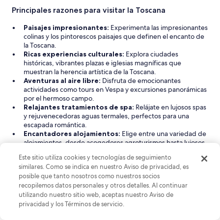
a
e
Principales razones para visitar la Toscana
)
s
.
t
Paisajes impresionantes:
Experimenta las impresionantes
L
a
colinas y los pintorescos paisajes que definen el encanto de
a
u
la Toscana.
s
r
Ricas experiencias culturales:
Explora ciudades
c
a
históricas, vibrantes plazas e iglesias magníficas que
a
n
muestran la herencia artística de la Toscana.
m
t
Aventuras al aire libre:
Disfruta de emocionantes
a
s
actividades como tours en Vespa y excursiones panorámicas
s
a
por el hermoso campo.
m
n
Relajantes tratamientos de spa:
Relájate en lujosos spas
u
d
y rejuvenecedoras aguas termales, perfectos para una
y
s
escapada romántica.
d
h
Encantadores alojamientos:
Elige entre una variedad de
u
o
alojamientos, desde acogedores agroturismos hasta lujosos
r
p
hoteles, adaptados a tus necesidades.
a
s
Este sitio utiliza cookies y tecnologías de seguimiento
Ver menos
s
a
similares. Como se indica en nuestro Aviso de privacidad, es
,
n
Encuentra grandes hoteles en la Toscana
posible que tanto nosotros como nuestros socios
p
d
recopilemos datos personales y otros detalles. Al continuar
La Toscana ofrece una deliciosa variedad de alojamientos, desde
e
i
utilizando nuestro sitio web, aceptas nuestro Aviso de
encantadoras propiedades de agroturismo hasta lujosos hoteles
r
s
privacidad y los Términos de servicio.
con estrellas. Ya sea que busques una escapada que admita
o
g
mascotas, un retiro familiar o unas vacaciones llenas de
c
r