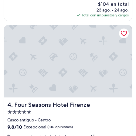
El
$104 en total
c
c
precio
23 ago. - 24 ago.
a
a
actual
Total con impuestos y cargos
m
c
es
b
i
de
i
ó
Four Seasons Hotel Firenze
$104
a
n
r
”
l
a
s
s
o
b
r
e
c
a
m
a
Four Seasons Hotel Firenze
4. Four Seasons Hotel Firenze
s
Propiedad
,
de
e
Casco antiguo - Centro
5.0
s
9.8
9.8/10
Excepcional
(310 opiniones)
t
estrellas
de
“