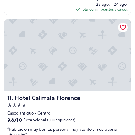
precio
23 ago. - 24 ago.
o
e
actual
Total con impuestos y cargos
r
r
es
i
v
de
g
Hotel Calimala Florence
i
$246
i
c
n
e
a
u
l
n
,
v
b
a
u
s
e
o
n
d
a
e
u
l
b
e
i
c
c
Hotel Calimala Florence
11. Hotel Calimala Florence
h
a
e
Propiedad
c
p
de
i
Casco antiguo - Centro
a
4.0
ó
r
9.6
9.6/10
Excepcional
(1,007 opiniones)
n
estrellas
a
de
“
,
“Habitación muy bonita, personal muy atento y muy buena
m
10,
H
t
ubicación”