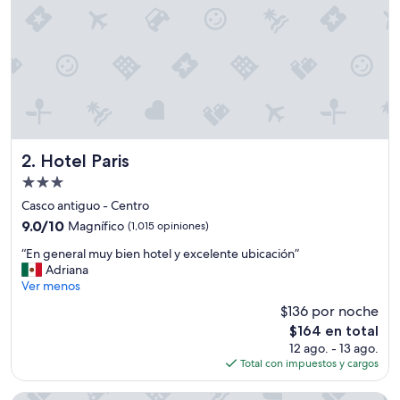
t
a
c
i
ó
n
d
e
l
t
Hotel Paris
2. Hotel Paris
r
Propiedad
e
de
n
Casco antiguo - Centro
3.0
y
9.0
9.0/10
Magnífico
(1,015 opiniones)
d
estrellas
de
“
e
“En general muy bien hotel y excelente ubicación”
10,
E
l
Adriana
Magnífico,
n
c
Ver menos
(1,015
g
e
opiniones)
$136 por noche
e
n
El
$164 en total
n
t
precio
12 ago. - 13 ago.
e
r
actual
Total con impuestos y cargos
r
o
es
a
m
de
l
u