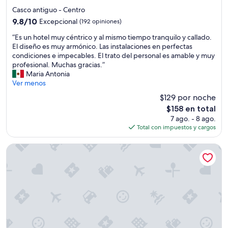
n
c
de
a
e
Casco antiguo - Centro
4.0
l
l
9.8
9.8/10
Excepcional
(192 opiniones)
m
e
estrellas
de
“
u
n
“Es un hotel muy céntrico y al mismo tiempo tranquilo y callado.
10,
E
y
t
El diseño es muy armónico. Las instalaciones en perfectas
Excepcional,
s
a
e
condiciones e impecables. El trato del personal es amable y muy
(192
u
t
u
profesional. Muchas gracias.”
opiniones)
n
e
b
Maria Antonia
h
n
i
Ver menos
o
t
c
$129 por noche
t
o
a
El
$158 en total
e
y
c
precio
7 ago. - 8 ago.
l
m
i
actual
Total con impuestos y cargos
m
u
ó
es
u
y
n
de
y
b
y
Bernini Palace
$158
c
u
l
é
e
i
n
n
n
t
a
d
r
u
o
i
b
e
c
i
s
o
c
p