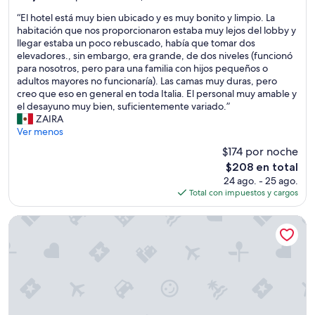
.
a
f
estrellas
de
“
M
ñ
“El hotel está muy bien ubicado y es muy bonito y limpio. La
e
10,
E
u
o
habitación que nos proporcionaron estaba muy lejos del lobby y
c
Excepcional,
l
y
l
llegar estaba un poco rebuscado, había que tomar dos
t
(1,009
h
c
e
elevadores., sin embargo, era grande, de dos niveles (funcionó
a
opiniones)
o
ó
i
para nosotros, pero para una familia con hijos pequeños o
s
t
m
n
adultos mayores no funcionaría). Las camas muy duras, pero
c
e
o
g
creo que eso en general en toda Italia. El personal muy amable y
o
l
d
l
el desayuno muy bien, suficientemente variado.”
n
e
a
é
ZAIRA
d
s
s
s
Ver menos
i
t
l
a
c
$174 por noche
á
a
d
i
El
$208 en total
m
s
e
o
precio
24 ago. - 25 ago.
u
a
m
n
actual
Total con impuestos y cargos
y
l
á
e
es
b
m
s
s
de
i
o
d
e
Hotel La Scaletta Al Ponte Vecchio
$208
e
h
e
i
n
a
i
m
u
d
t
p
b
a
a
e
i
s
l
c
c
.
i
a
a
T
a
b