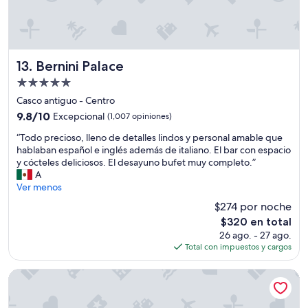
y
a
a
a
c
c
l
i
i
m
ó
o
i
n
.
s
”
Bernini Palace
D
13. Bernini Palace
m
e
Propiedad
o
c
de
t
Casco antiguo - Centro
o
5.0
i
r
9.8
9.8/10
Excepcional
(1,007 opiniones)
e
a
estrellas
de
“
m
“Todo precioso, lleno de detalles lindos y personal amable que
c
10,
T
p
hablaban español e inglés además de italiano. El bar con espacio
i
Excepcional,
o
o
y cócteles deliciosos. El desayuno bufet muy completo.”
ó
(1,007
d
t
A
n
opiniones)
o
r
Ver menos
ú
p
a
n
$274 por noche
r
n
i
El
$320 en total
e
q
c
precio
26 ago. - 27 ago.
c
u
a
actual
Total con impuestos y cargos
i
i
.
es
o
l
E
de
s
o
x
Villa Neroli
$320
o
y
c
,
c
e