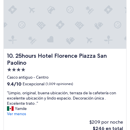
v
o
o
m
”
e
p
u
d
i
e
r
o
25hours Hotel Florence Piazza San Paolino
10. 25hours Hotel Florence Piazza San
n
m
Paolino
a
Propiedad
n
de
Casco antiguo - Centro
d
4.0
a
9.4
9.4/10
Excepcional
(1,009 opiniones)
r
estrellas
de
“
“Limpio, original, buena ubicación, terraza de la cafetería con
p
10,
L
excelente ubicación y lindo espacio. Decoración única .
o
Excepcional,
i
Excelente trato .”
r
(1,009
m
Yamile
R
opiniones)
p
Ver menos
o
i
m
$209 por noche
o
m
El
$246 en total
,
S