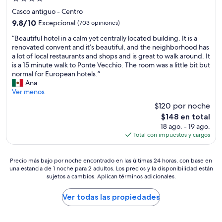
v
1
e
t
de
a
0
r
o
Casco antiguo - Centro
d
m
4.0
o
s
9.8
9.8/10
Excepcional
(703 opiniones)
o
i
o
y
estrellas
de
r
n
“
m
n
“Beautiful hotel in a calm yet centrally located building. It is a
10,
e
u
B
s
o
renovated convent and it’s beautiful, and the neighborhood has
Excepcional,
s
t
e
w
p
a lot of local restaurants and shops and is great to walk around. It
(703
.
o
a
h
a
is a 15 minute walk to Ponte Vecchio. The room was a little bit but
opiniones)
,
s
u
e
r
normal for European hotels.”
s
c
t
r
a
Ana
i
a
i
e
h
Ver menos
n
m
f
r
u
$120 por noche
e
i
u
e
é
El
m
n
$148 en total
l
a
s
precio
b
a
18 ago. - 19 ago.
h
l
p
actual
a
n
Total con impuestos y cargos
o
l
e
es
r
d
t
y
d
de
g
o
e
c
e
Precio
$148
o
Precio más bajo por noche encontrado en las últimas 24 horas, con base en
h
l
l
s
una estancia de 1 noche para 2 adultos. Los precios y la disponibilidad están
más
,
a
i
e
.
sujetos a cambios. Aplican términos adicionales.
bajo
e
y
n
a
L
por
r
p
a
n
a
noche
a
a
Ver todas las propiedades
c
a
s
encontrado
g
r
a
n
l
en
r
a
l
d
l