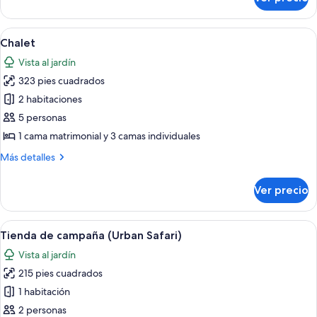
Bungalow
Deluxe
Abrir
Una cocina compacta con zona de come
7
Chalet
todas
Vista al jardín
las
323 pies cuadrados
fotos
de
2 habitaciones
Chalet
5 personas
1 cama matrimonial y 3 camas individuales
Más
Más detalles
detalles
sobre
Ver precio
Chalet
Abrir
Un dormitorio con una cama grande, cor
5
Tienda de campaña (Urban Safari)
todas
Vista al jardín
las
215 pies cuadrados
fotos
de
1 habitación
Tienda
2 personas