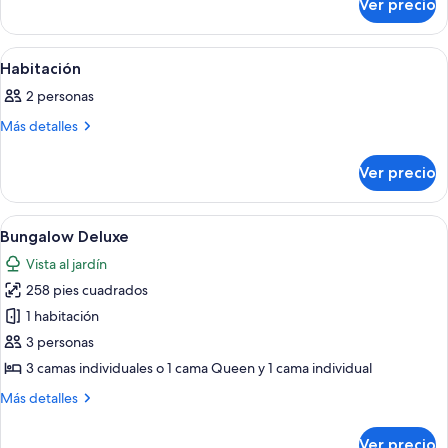
Habitación
Ver precio
Habitación
Abrir
Un baño con inodoro, ducha y lavabo
1
Habitación
todas
2 personas
las
fotos
Más
Más detalles
detalles
de
sobre
Habitación
Ver precio
Habitación
Abrir
Un patio cubierto con una mesa y banc
12
Bungalow Deluxe
todas
Vista al jardín
las
258 pies cuadrados
fotos
de
1 habitación
Bungalow
3 personas
Deluxe
3 camas individuales o 1 cama Queen y 1 cama individual
Más
Más detalles
detalles
sobre
Ver precio