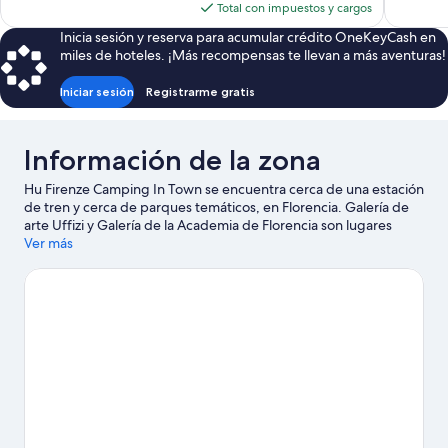
actual
Total con impuestos y cargos
es
Inicia sesión y reserva para acumular crédito OneKeyCash en
de
miles de hoteles. ¡Más recompensas te llevan a más aventuras!
$178
Iniciar sesión
Registrarme gratis
Información de la zona
Hu Firenze Camping In Town se encuentra cerca de una estación
de tren y cerca de parques temáticos, en Florencia. Galería de
arte Uffizi y Galería de la Academia de Florencia son lugares
culturales destacados, y algunos de los puntos de interés más
Ver más
importantes de la zona incluyen Catedral de Santa María del
Fiore y Ponte Vecchio. ¿Viajas con niños? No te pierdas Museo
Galileo - Instituto y Museo de Historia de la Ciencia, o asiste a un
evento o partido en Palacio de deportes Nelson Mandela
Forum. Encontrarás muchas opciones para disfrutar del aire libre
con actividades como paseos a caballo.
Visita nuestra guía de
Florencia
Ver más estacionamientos para casas rodantes en
Florencia