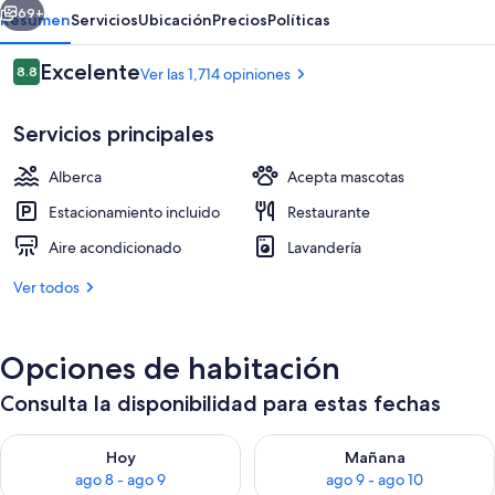
Town
69+
Resumen
Servicios
Ubicación
Precios
Políticas
Opiniones
Excelente
8.8
Ver las 1,714 opiniones
8.8 de 10,
Servicios principales
Alberca
Acepta mascotas
Estacionamiento incluido
Restaurante
Aire acondicionado
Lavandería
Chalet | Caja de seguridad en la habi
Ver todos
Opciones de habitación
Consulta la disponibilidad para estas fechas
Consulta la disponibilidad para hoy ago 8 - ago 9
Consulta la disponibilidad pa
Hoy
Mañana
ago 8 - ago 9
ago 9 - ago 10