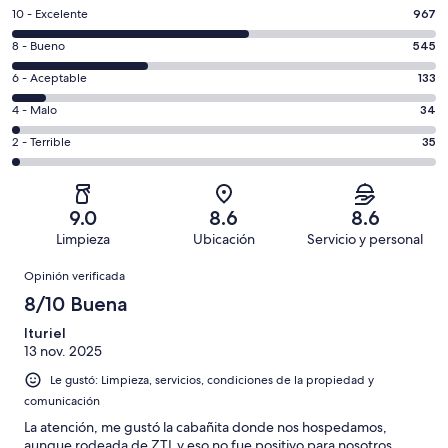
Puntuación
10 - Excelente
967
de
Puntuación
8 - Bueno
545
10,
de
es
Puntuación
6 - Aceptable
133
8,
decir,
de
es
Puntuación
4 - Malo
34
Excelente.
6,
decir,
de
Basada
es
Puntuación
2 - Terrible
35
Bueno.
4,
en
decir,
de
Basada
es
967
Aceptable.
2,
en
decir,
de
Basada
es
545
Malo.
9.0
8.6
8.6
1714
en
decir,
de
Basada
Limpieza
Ubicación
Servicio y personal
opiniones
133
Terrible.
1714
en
Opiniones
de
Basada
opiniones
Opinión verificada
34
1714
en
de
8/10 Buena
opiniones
35
1714
de
Ituriel
opiniones
13 nov. 2025
1714
opiniones
Le gustó: Limpieza, servicios, condiciones de la propiedad y
comunicación
La atención, me gustó la cabañita donde nos hospedamos,
aunque rodeada de ZTL y eso no fue positivo para nosotros