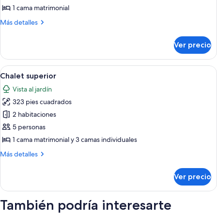
de
1 cama matrimonial
campaña
Más
Más detalles
(Urban
detalles
Safari)
sobre
Ver precio
Tienda
de
campaña
Abrir
Una habitación de hotel moderna con
7
(Urban
Chalet superior
todas
Safari)
Vista al jardín
las
323 pies cuadrados
fotos
de
2 habitaciones
Chalet
5 personas
superior
1 cama matrimonial y 3 camas individuales
Más
Más detalles
detalles
sobre
Ver precio
Chalet
superior
También podría interesarte