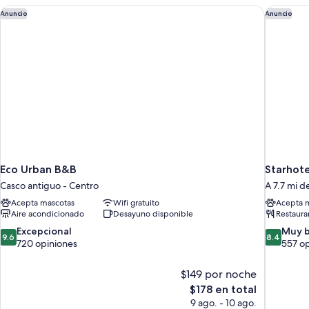
Eco Urban B&B
Starhote
Anuncio
Anuncio
Eco Urban B&B
Starhote
Casco antiguo - Centro
A 7.7 mi d
Acepta mascotas
Wifi gratuito
Acepta 
Aire acondicionado
Desayuno disponible
Restaura
9.6
8.4
Excepcional
Muy 
9.6
8.4
de
de
720 opiniones
557 o
10,
10,
Excepcional,
Muy
$149 por noche
720
bueno,
El
$178 en total
opiniones
557
precio
9 ago. - 10 ago.
opiniones