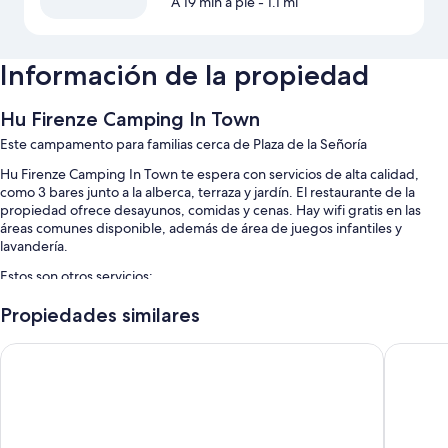
A 19 min a pie
- 1.1 mi
Información de la propiedad
Hu Firenze Camping In Town
Este campamento para familias cerca de Plaza de la Señoría
Hu Firenze Camping In Town te espera con servicios de alta calidad,
como 3 bares junto a la alberca, terraza y jardín. El restaurante de la
propiedad ofrece desayunos, comidas y cenas. Hay wifi gratis en las
áreas comunes disponible, además de área de juegos infantiles y
lavandería.
Estos son otros servicios:
Alberca al aire libre por temporada y chapoteadero
Propiedades similares
Estacionamiento gratis
B&B Hotel Firenze Nuovo Palazzo di Giustizia
Forte16 
Desayuno buffet (con cargo), renta de bicicletas y resguardo de
equipaje
Mesa de billar, asistencia para compra de tours o entradas y
máquina expendedora
Los huéspedes suelen dejar opiniones positivas de aspectos como la