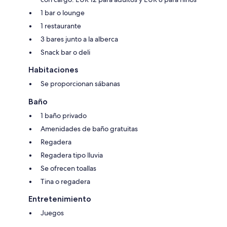
1 bar o lounge
1 restaurante
3 bares junto a la alberca
Snack bar o deli
Habitaciones
Se proporcionan sábanas
Baño
1 baño privado
Amenidades de baño gratuitas
Regadera
Regadera tipo lluvia
Se ofrecen toallas
Tina o regadera
Entretenimiento
Juegos