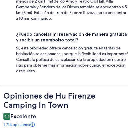
menos de 2 km (1 mi) de Río Arno y Teatro ObiHall. Villa
Gamberaia y Sendero de los Dioses también se encuentran a 5
km (3 mi). Estación de tren de Firenze Rovezzano se encuentra
a 10 min caminando.
¿Puedo cancelar mi reservación de manera gratuita
y recibir un reembolso total?
Sí, esta propiedad ofrece cancelación gratuita en tarifas de
habitación seleccionadas, ¡porque la flexibilidad es importante!
Consulta la política de cancelación de la propiedad en nuestro
sitio para obtener más información sobre cualquier excepción
o requisito.
Opiniones
Opiniones de Hu Firenze
Camping In Town
Excelente
8.8
1,714 opiniones