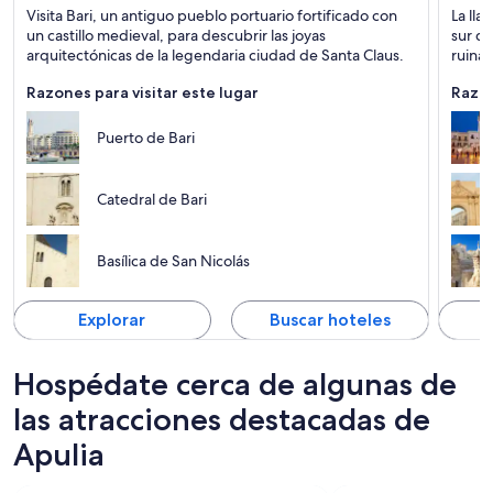
Bari
Lecce
Visita Bari, un antiguo pueblo portuario fortificado con
La lla
Histórico, Catedrales y Iglesias
Históri
un castillo medieval, para descubrir las joyas
sur de
arquitectónicas de la legendaria ciudad de Santa Claus.
ruinas
Razones para visitar este lugar
Razon
Puerto de Bari
Catedral de Bari
Basílica de San Nicolás
Explorar
Buscar hoteles
Hospédate cerca de algunas de
las atracciones destacadas de
Apulia