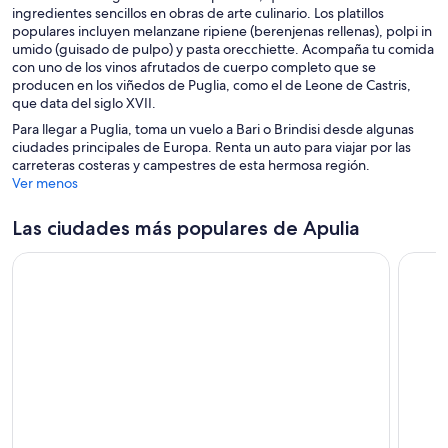
n
n
n
ingredientes sencillos en obras de arte culinario. Los platillos
v
t
t
a
populares incluyen melanzane ripiene (berenjenas rellenas), polpi in
a
a
a
umido (guisado de pulpo) y pasta orecchiette. Acompaña tu comida
v
n
n
con uno de los vinos afrutados de cuerpo completo que se
e
a
a
producen en los viñedos de Puglia, como el de Leone de Castris,
n
que data del siglo XVII.
t
a
Para llegar a Puglia, toma un vuelo a Bari o Brindisi desde algunas
n
ciudades principales de Europa. Renta un auto para viajar por las
a
carreteras costeras y campestres de esta hermosa región.
Ver menos
Las ciudades más populares de Apulia