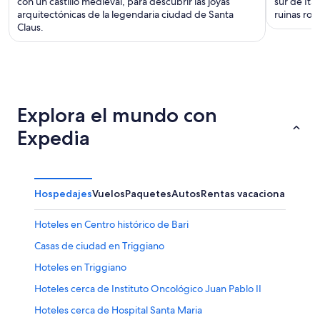
con un castillo medieval, para descubrir las joyas
sur de Ita
arquitectónicas de la legendaria ciudad de Santa
ruinas rom
Claus.
Explora el mundo con
Expedia
Hospedajes
Vuelos
Paquetes
Autos
Rentas vacacionales
Hoteles en Centro histórico de Bari
Casas de ciudad en Triggiano
Hoteles en Triggiano
Hoteles cerca de Instituto Oncológico Juan Pablo II
Hoteles cerca de Hospital Santa Maria