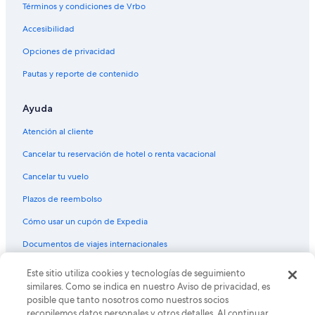
Términos y condiciones de Vrbo
Accesibilidad
Opciones de privacidad
Pautas y reporte de contenido
Ayuda
Atención al cliente
Cancelar tu reservación de hotel o renta vacacional
Cancelar tu vuelo
Plazos de reembolso
Cómo usar un cupón de Expedia
Documentos de viajes internacionales
Este sitio utiliza cookies y tecnologías de seguimiento
© 2026 Expedia, Inc., una empresa de Expedia Group. Todos los
derechos reservados. Expedia y el logo de Expedia son marcas
similares. Como se indica en nuestro Aviso de privacidad, es
registradas o marcas comerciales de Expedia, Inc. CST# 2029030-50.
posible que tanto nosotros como nuestros socios
recopilemos datos personales y otros detalles. Al continuar