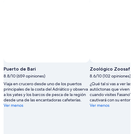
Puerto de Bari
Zoológico Zoosafar
8.8/10 (659 opiniones)
8.6/10 (102 opiniones)
Viaja en crucero desde uno de los puertos
¿Qué tal si vas a ver las
principales de la costa del Adriático y observa
autóctonas que viven e
a los yates y los barcos de pesca de la región
cuando visites Fasano? E
desde una de las encantadoras cafeterías.
cautivará con su entor
Ver menos
Ver menos