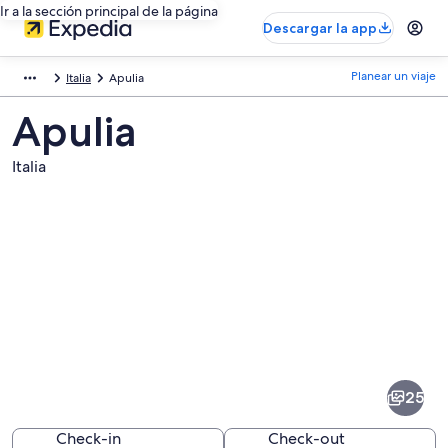
Ir a la sección principal de la página
Descargar la app
Planear un viaje
Italia
Apulia
Apulia
Italia
Fotos
de
Apulia
25
Check-in
Check-out