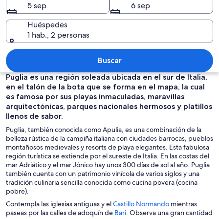
5 sep
6 sep
Huéspedes
1 hab., 2 personas
Un puerto con varias embarcaciones 
Buscar
Puglia es una región soleada ubicada en el sur de Italia,
en el talón de la bota que se forma en el mapa, la cual
es famosa por sus playas inmaculadas, maravillas
arquitectónicas, parques nacionales hermosos y platillos
llenos de sabor.
Puglia, también conocida como Apulia, es una combinación de la
belleza rústica de la campiña italiana con ciudades barrocas, pueblos
montañosos medievales y resorts de playa elegantes. Esta fabulosa
región turística se extiende por el sureste de Italia. En las costas del
mar Adriático y el mar Jónico hay unos 300 días de sol al año. Puglia
también cuenta con un patrimonio vinícola de varios siglos y una
tradición culinaria sencilla conocida como cucina povera (cocina
pobre).
S
Contempla las iglesias antiguas y el
Castillo Normando
mientras
S
e
paseas por las calles de adoquín de
Bari
. Observa una gran cantidad