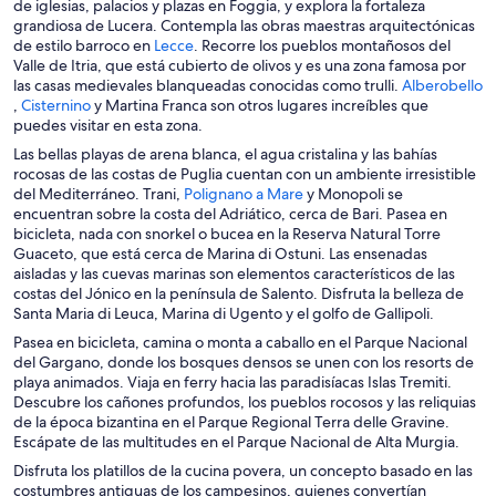
e
a
de iglesias, palacios y plazas en Foggia, y explora la fortaleza
a
b
grandiosa de Lucera. Contempla las obras maestras arquitectónicas
S
b
r
de estilo barroco en
Lecce
. Recorre los pueblos montañosos del
e
r
i
Valle de Itria, que está cubierto de olivos y es una zona famosa por
a
i
r
las casas medievales blanqueadas conocidas como trulli.
Alberobello
S
S
b
r
á
,
Cisternino
y Martina Franca son otros lugares increíbles que
e
e
r
á
e
puedes visitar en esta zona.
a
a
i
e
n
Las bellas playas de arena blanca, el agua cristalina y las bahías
b
b
r
n
u
rocosas de las costas de Puglia cuentan con un ambiente irresistible
r
r
á
u
n
S
del Mediterráneo. Trani,
Polignano a Mare
y Monopoli se
i
i
e
n
a
e
encuentran sobre la costa del Adriático, cerca de Bari. Pasea en
r
r
n
a
n
a
bicicleta, nada con snorkel o bucea en la Reserva Natural Torre
á
á
u
n
u
b
Guaceto, que está cerca de Marina di Ostuni. Las ensenadas
e
e
n
u
e
r
aisladas y las cuevas marinas son elementos característicos de las
n
n
a
e
v
i
costas del Jónico en la península de Salento. Disfruta la belleza de
u
u
n
v
a
r
Santa Maria di Leuca, Marina di Ugento y el golfo de Gallipoli.
n
n
u
a
v
á
Pasea en bicicleta, camina o monta a caballo en el Parque Nacional
a
a
e
v
e
e
del Gargano, donde los bosques densos se unen con los resorts de
n
n
v
e
n
n
playa animados. Viaja en ferry hacia las paradisíacas Islas Tremiti.
u
u
a
n
t
u
Descubre los cañones profundos, los pueblos rocosos y las reliquias
e
e
v
t
a
n
de la época bizantina en el Parque Regional Terra delle Gravine.
v
v
e
a
n
a
Escápate de las multitudes en el Parque Nacional de Alta Murgia.
a
a
n
n
a
n
v
v
t
a
Disfruta los platillos de la cucina povera, un concepto basado en las
u
e
e
a
costumbres antiguas de los campesinos, quienes convertían
e