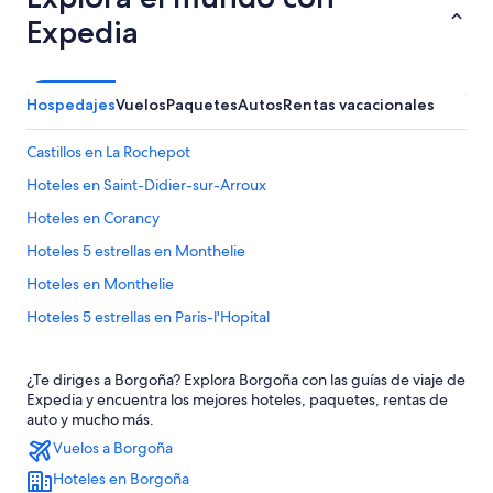
Expedia
Hospedajes
Vuelos
Paquetes
Autos
Rentas vacacionales
Castillos en La Rochepot
Hoteles en Saint-Didier-sur-Arroux
Hoteles en Corancy
Hoteles 5 estrellas en Monthelie
Hoteles en Monthelie
Hoteles 5 estrellas en Paris-l'Hopital
Apart-Hoteles en Paris-l'Hopital
¿Te diriges a Borgoña? Explora Borgoña con las guías de viaje de
B&B en Paris-l'Hopital
Expedia y encuentra los mejores hoteles, paquetes, rentas de
Hoteles de Logis International Services en Paris-l'Hopital
auto y mucho más.
Vuelos a Borgoña
Hoteles en Paris-l'Hopital
Hoteles en Borgoña
Hoteles en Nolay