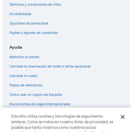
Términos y condiciones de Vrbo
B&B en Savigny-les-Beaune
Accesibilidad
Apart-Hoteles en Meursault
Opciones de privacidad
Hoteles que aceptan mascotas en Meursault
Pautas y reporte de contenido
Hoteles en Meursault
Hoteles en Saulieu
Ayuda
Hoteles en Arnay-le-Duc
Atención al cliente
Hoteles en Corpeau
Cancelar tu reservación de hotel o renta vacacional
Hoteles en Glux-en-Glenne
Cancelar tu vuelo
Hoteles en Perreuil
Plazos de reembolso
Hoteles 5 estrellas en Le Creusot
Cómo usar un cupón de Expedia
Hoteles con bar en Le Creusot
Hoteles en Le Creusot
Documentos de viajes internacionales
Hoteles en Couches
Este sitio utiliza cookies y tecnologías de seguimiento
© 2026 Expedia, Inc., una empresa de Expedia Group. Todos los
derechos reservados. Expedia y el logo de Expedia son marcas
similares. Como se indica en nuestro Aviso de privacidad, es
registradas o marcas comerciales de Expedia, Inc. CST# 2029030-50.
posible que tanto nosotros como nuestros socios