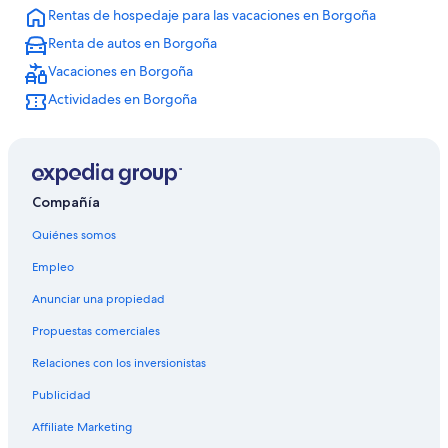
Rentas de hospedaje para las vacaciones en Borgoña
Hoteles en Sampigny-lès-Maranges
Renta de autos en Borgoña
Hoteles en La Grande-Verriere
Vacaciones en Borgoña
Hoteles en Poil
Actividades en Borgoña
Hoteles en Saint-Leger-sous-Beuvray
Hoteles en Chassagne-Montrachet
Chalets en Cotes de Beaune
Hoteles cerca de viñedos en Cotes de Beaune
Compañía
Villas en Cotes de Beaune
Quiénes somos
Hoteles en Diancey
Empleo
Hoteles en Torcy
Anunciar una propiedad
Hoteles en Chassey-le-Camp
Propuestas comerciales
Hoteles en Anost
Relaciones con los inversionistas
Hoteles en Uchon
Publicidad
Hoteles en Allerey
Affiliate Marketing
Hoteles en Viévy