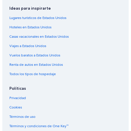
Hoteles con bar en Sainte-Sabine
Ideas para inspirarte
Cabañas en Bosque Morvan
Lugares turísticos de Estados Unidos
Campings en Bosque Morvan
Hoteles en Estados Unidos
Hoteles en Épinac
Casas vacacionales en Estados Unidos
Hoteles en Chailly-sur-Armancon
Viajes a Estados Unidos
Hoteles en La Bussière-sur-Ouche
Vuelos baratos a Estados Unidos
Hoteles en Saint-Prix
Renta de autos en Estados Unidos
B&B en Bouzeron
Todos los tipos de hospedaje
Hoteles en Moux-en-Morvan
Hoteles en Marmagne
Políticas
Hoteles cerca de Castillo de Rochepot
Privacidad
Hoteles en Censerey
Cookies
Campings en Pommard
Términos de uso
Hoteles en Rully
Términos y condiciones de One Key™
Hoteles en Autun