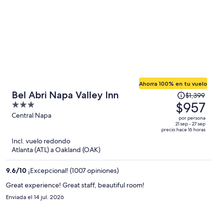
persona
Ahorra 100% en tu vuelo
El
Bel Abri Napa Valley Inn
$1,399
precio
$957
3
era
out
Central Napa
por persona
de
of
21 sep - 27 sep
precio hace 16 horas
$1,399
5
Incl. vuelo redondo
y
Atlanta (ATL) a Oakland (OAK)
ahora
es
9.6
/
10
¡Excepcional! (1007 opiniones)
de
$957
Great experience! Great staff, beautiful room!
por
Enviada el 14 jul. 2026
persona