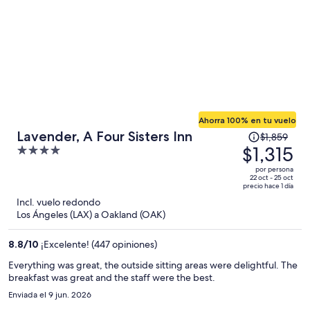
Ahorra 100% en tu vuelo
El
Lavender, A Four Sisters Inn
$1,859
precio
$1,315
4
era
out
por persona
de
of
22 oct - 25 oct
precio hace 1 día
$1,859
5
Incl. vuelo redondo
y
Los Ángeles (LAX) a Oakland (OAK)
ahora
es
8.8
/
10
¡Excelente! (447 opiniones)
de
$1,315
Everything was great, the outside sitting areas were delightful. The
breakfast was great and the staff were the best.
por
persona
Enviada el 9 jun. 2026