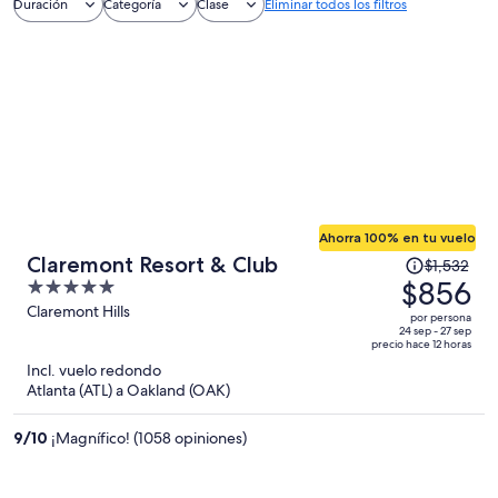
Duración
Categoría
Clase
Eliminar todos los filtros
Ahorra 100% en tu vuelo
El
Claremont Resort & Club
$1,532
precio
$856
5
era
out
Claremont Hills
por persona
de
of
24 sep - 27 sep
precio hace 12 horas
$1,532
5
Incl. vuelo redondo
y
Atlanta (ATL) a Oakland (OAK)
ahora
es
9
/
10
¡Magnífico! (1058 opiniones)
de
$856
por