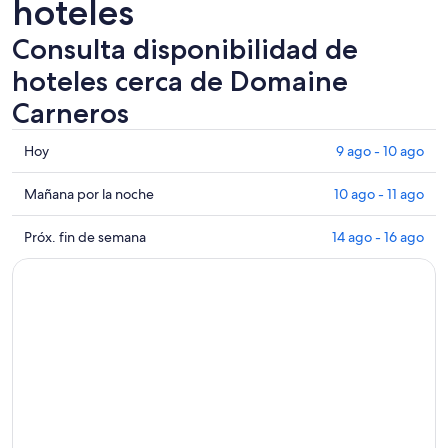
hoteles
Consulta disponibilidad de
hoteles cerca de Domaine
Carneros
Consultar
Hoy
9 ago - 10 ago
los
precios
Consultar
Mañana por la noche
10 ago - 11 ago
cerca
precios
de
cerca
Consultar
Próx. fin de semana
14 ago - 16 ago
Domaine
de
precios
Carneros
Domaine
cerca
para
Carneros
de
hoy,
para
Domaine
9
mañana
Carneros
ago
por
para
-
la
el
10
noche,
próximo
ago
10
fin
ago
de