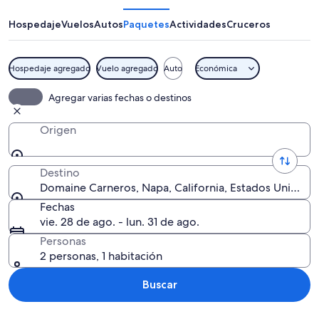
Hospedaje
Vuelos
Autos
Paquetes
Actividades
Cruceros
Hospedaje agregado
Vuelo agregado
Auto
Económica
Viñedos con hileras de vides, un camin
Agregar varias fechas o destinos
Origen
Destino
Domaine Carneros, Napa, California, Estados Unidos
Fechas
vie. 28 de ago. - lun. 31 de ago.
Personas
2 personas, 1 habitación
Buscar
Explorar mapa