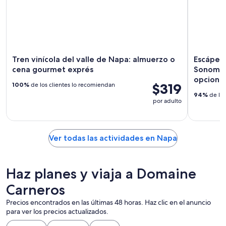
Tren vinícola del valle de Napa: almuerzo o
Escápese
cena gourmet exprés
Sonoma 
opcional
$319
100%
de los clientes lo recomiendan
94%
de los
por adulto
Ver todas las actividades en Napa
Haz planes y viaja a Domaine
Carneros
Precios encontrados en las últimas 48 horas. Haz clic en el anuncio
para ver los precios actualizados.