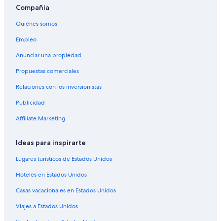
Casas de huéspedes en Napa
Compañía
Casas vacacionales en Napa
Quiénes somos
Casas rurales en Napa
Empleo
Castillos en Napa
Anunciar una propiedad
Condominios en Napa
Propuestas comerciales
Apartamentos en Napa
Relaciones con los inversionistas
Hoteles con spa en Napa
Publicidad
Hoteles para ir de compras en Napa
Affiliate Marketing
Hoteles de lujo en Napa
Hoteles familiares en Napa
Ideas para inspirarte
Hoteles románticos en Napa
Lugares turísticos de Estados Unidos
Hoteles baratos en Napa
Hoteles en Estados Unidos
Hoteles con desayuno incluido en Napa
Casas vacacionales en Estados Unidos
Hoteles con gimnasio en Napa
Viajes a Estados Unidos
Hoteles con parque acuático en Napa