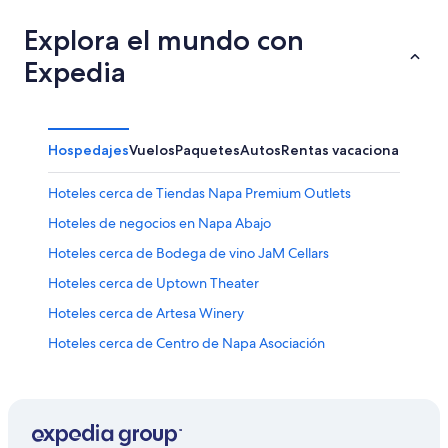
Explora el mundo con
Expedia
Hospedajes
Vuelos
Paquetes
Autos
Rentas vacacionales
Otr
Hoteles cerca de Tiendas Napa Premium Outlets
Hoteles de negocios en Napa Abajo
Hoteles cerca de Bodega de vino JaM Cellars
Hoteles cerca de Uptown Theater
Hoteles cerca de Artesa Winery
Hoteles cerca de Centro de Napa Asociación
Hoteles cerca de Napa Symphony
B&B en Napa
Casas de campo en Napa