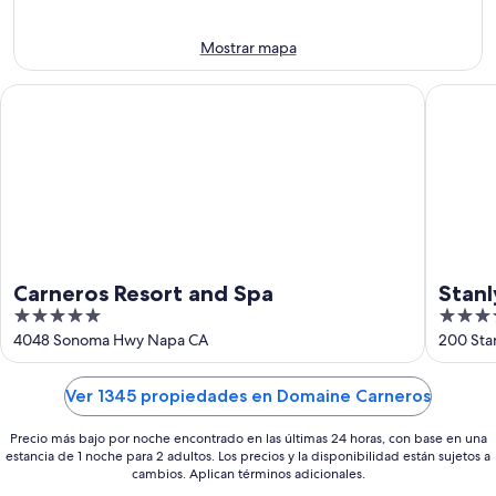
-
semana,
11
14
Mostrar mapa
ago
ago
-
Carneros Resort and Spa
Stanly R
16
ago
Carneros Resort and Spa
Stanl
5
5
out
out
4048 Sonoma Hwy Napa CA
200 Sta
of
of
5
5
Ver 1345 propiedades en Domaine Carneros
Precio más bajo por noche encontrado en las últimas 24 horas, con base en una
estancia de 1 noche para 2 adultos. Los precios y la disponibilidad están sujetos a
cambios. Aplican términos adicionales.