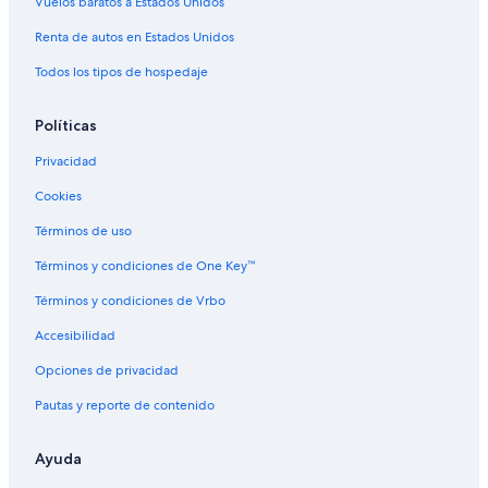
Vuelos baratos a Estados Unidos
Hoteles con alberca en Napa
Renta de autos en Estados Unidos
Hoteles con hidromasaje en Napa
Todos los tipos de hospedaje
Hoteles cerca de viñedos en Napa
Hoteles con vista al mar en Napa
Políticas
Hoteles gay friendly en Napa
Privacidad
Hoteles en Napa
Cookies
Moteles en Napa
Términos de uso
Hoteles cerca de Napa Valley College
Términos y condiciones de One Key™
Hoteles cerca de Napa Golf Course at Kennedy Park
Términos y condiciones de Vrbo
Accesibilidad
Opciones de privacidad
Pautas y reporte de contenido
Ayuda