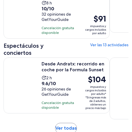
La
8 h
10.0
10/10
actividad
de
32 opiniones de
dura
El
$91
GetYourGuide
10
8
precio
con
impuestos y
horas
Cancelación gratuita
es
cargos incluidos
32
disponible
por adulto
de
opiniones
$91.
Espectáculos y
Ver las 13 actividades
por
conciertos
adulto
Se
Desde Andratx: recorrido en coche por la Formula Sunset
Mallorca: E
Desde Andratx: recorrido en
coche por la Formula Sunset
El
$104
La
2 h
9.6
9.6/10
precio
actividad
impuestos y
de
26 opiniones de
es
dura
cargos incluidos
GetYourGuide
por adulto*
10
de
2
*Si ingresas más
con
$104.
de 2 adultos,
horas
Cancelación gratuita
obtienes un
26
disponible
por
precio más bajo
opiniones
adulto*
Se
Ver todas