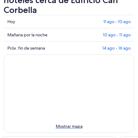
Corbella
Consultar
Hoy
9 ago - 10 ago
los
precios
Consultar
Mañana por la noche
10 ago - 11 ago
cerca
precios
de
cerca
Consultar
Próx. fin de semana
14 ago - 16 ago
Edificio
de
precios
Can
Edificio
cerca
Corbella
Can
de
para
Corbella
Edificio
hoy,
para
Can
9
mañana
Corbella
ago
por
para
-
la
el
10
noche,
próximo
ago
10
fin
ago
de
-
semana,
Mostrar mapa
11
14