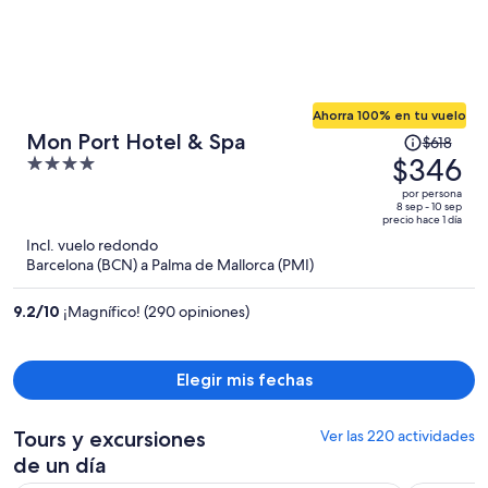
Ahorra 100% en tu vuelo
El
Mon Port Hotel & Spa
$618
precio
$346
4
era
out
por persona
de
of
8 sep - 10 sep
precio hace 1 día
$618
5
Incl. vuelo redondo
y
Barcelona (BCN) a Palma de Mallorca (PMI)
ahora
es
9.2
/
10
¡Magnífico! (290 opiniones)
de
$346
por
Elegir mis fechas
persona
Tours y excursiones
Ver las 220 actividades
de un día