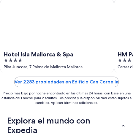
ago
ago
Hotel Isla Mallorca & Spa
HM Palma
-
16
ago
Hotel Isla Mallorca & Spa
HM Pa
4
4.5
out
out
Pilar Juncosa, 7 Palma de Mallorca Mallorca
Carrer d
of
of
5
5
Ver 2283 propiedades en Edificio Can Corbella
Precio más bajo por noche encontrado en las últimas 24 horas, con base en una
estancia de 1 noche para 2 adultos. Los precios y la disponibilidad están sujetos a
cambios. Aplican términos adicionales.
Explora el mundo con
Expedia