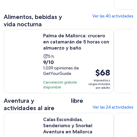
y
30
el
minutos
actual
Alimentos, bebidas y
Ver las 40 actividades
es
vida nocturna
$8
Palma de Mallorca: crucero en catamarán de 5 horas con al
Crucero de
por
Palma de Mallorca: crucero
adulto
en catamarán de 5 horas con
almuerzo y baño
La
5 h
9.0
9/10
actividad
de
1,039 opiniones de
dura
El
$68
GetYourGuide
10
5
precio
con
impuestos y
horas
Cancelación gratuita
es
cargos incluidos
1039
disponible
por adulto
de
opiniones
$68.
Aventura y
libre
por
actividades al aire
Ver las 24 actividades
adulto
Calas Escondidas, Senderismo y Snorkel Aventura en Mallor
Tour en E-
Calas Escondidas,
Senderismo y Snorkel
Aventura en Mallorca