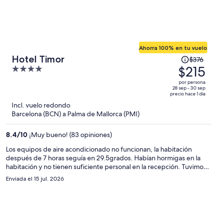
Ahorra 100% en tu vuelo
El
Hotel Timor
$376
precio
$215
4
era
out
por persona
de
of
28 sep - 30 sep
precio hace 1 día
$376
5
Incl. vuelo redondo
y
Barcelona (BCN) a Palma de Mallorca (PMI)
ahora
es
8.4
/
10
¡Muy bueno! (83 opiniones)
de
$215
Los equipos de aire acondicionado no funcionan, la habitación
después de 7 horas seguía en 29.5grados. Habían hormigas en la
por
habitación y no tienen suficiente personal en la recepción. Tuvimos
persona
que cancelar la reserva e irnos a otro hotel a las 11 de la noche, fué
Enviada el 15 jul. 2026
bastante incómodo.