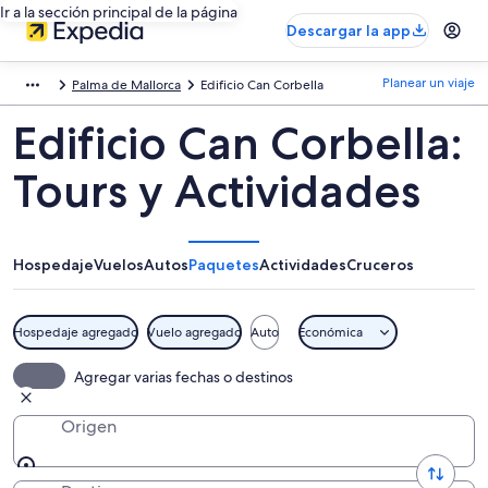
Ir a la sección principal de la página
Descargar la app
Planear un viaje
Palma de Mallorca
Edificio Can Corbella
Edificio Can Corbella:
Tours y Actividades
Hospedaje
Vuelos
Autos
Paquetes
Actividades
Cruceros
Hospedaje agregado
Vuelo agregado
Auto
Económica
Agregar varias fechas o destinos
Origen