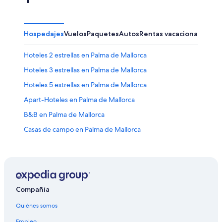
Hospedajes
Vuelos
Paquetes
Autos
Rentas vacacionales
Otr
Hoteles 2 estrellas en Palma de Mallorca
Hoteles 3 estrellas en Palma de Mallorca
Hoteles 5 estrellas en Palma de Mallorca
Apart-Hoteles en Palma de Mallorca
B&B en Palma de Mallorca
Casas de campo en Palma de Mallorca
Casas vacacionales en Palma de Mallorca
Casas flotantes en Palma de Mallorca
Condominios en Palma de Mallorca
Apartamentos en Palma de Mallorca
Compañía
Hoteles haciendas en Palma de Mallorca
Quiénes somos
Hostales en Palma de Mallorca
Empleo