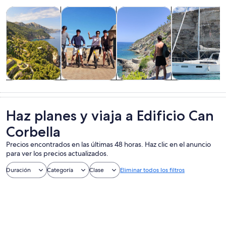
Se abrirá en una nueva pestaña
Se abrirá en una nueva pest
Se abrir
Tours y excursiones de un día
Cultura e historia
Actividades acuáticas
Tours acuático
Tours y
Cultura e
Actividades
Tours
excursiones de
historia
acuáticas
acuáticos y
un día
cruceros
Haz planes y viaja a Edificio Can
Corbella
Precios encontrados en las últimas 48 horas. Haz clic en el anuncio
para ver los precios actualizados.
Duración
Categoría
Clase
Eliminar todos los filtros