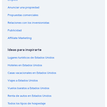
Hoteles de Barcelo en Palma de Mallorca
Anunciar una propiedad
Hoteles con casino en Palma de Mallorca
Propuestas comerciales
Hoteles para ir de compras en Palma de Mallorca
Relaciones con los inversionistas
Hoteles todo incluido en Palma de Mallorca
Publicidad
Hoteles familiares en Palma de Mallorca
Affiliate Marketing
Hoteles baratos en Palma de Mallorca
Hoteles boutique en Palma de Mallorca
Ideas para inspirarte
Hoteles cerca de la catedral en Palma de Mallorca
Lugares turísticos de Estados Unidos
Hoteles con cocina en Palma de Mallorca
Hoteles en Estados Unidos
Hoteles con desayuno incluido en Palma de Mallorca
Casas vacacionales en Estados Unidos
Hoteles con guardería en Palma de Mallorca
Viajes a Estados Unidos
Hoteles con restaurante en Palma de Mallorca
Vuelos baratos a Estados Unidos
Hoteles con sauna en Palma de Mallorca
Renta de autos en Estados Unidos
Hoteles con traslado del/al aeropuerto en Palma de
Mallorca
Todos los tipos de hospedaje