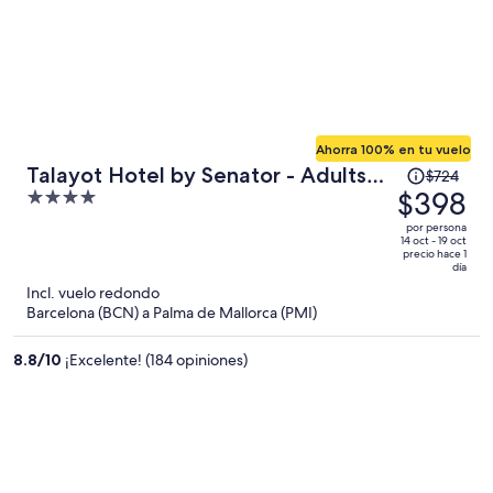
Ahorra 100% en tu vuelo
El
Talayot Hotel by Senator - Adults
$724
precio
$398
4
Only
era
out
por persona
de
of
14 oct - 19 oct
precio hace 1
$724
5
día
y
Incl. vuelo redondo
ahora
Barcelona (BCN) a Palma de Mallorca (PMI)
es
de
8.8
/
10
¡Excelente! (184 opiniones)
$398
por
persona