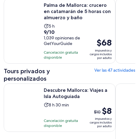
Palma de Mallorca: crucero en catamarán de 5 horas con al
Navegación
Palma de Mallorca: crucero
en catamarán de 5 horas con
almuerzo y baño
La
5 h
9.0
9/10
actividad
de
1,039 opiniones de
dura
El
$68
GetYourGuide
10
5
precio
con
impuestos y
horas
Cancelación gratuita
es
cargos incluidos
1039
disponible
por adulto
de
opiniones
$68.
Tours privados y
Ver las 47 actividades
por
personalizados
adulto
Se abrirá en una
Descubre Mallorca: Viajes a Isla Autoguiada
Palma de M
Descubre Mallorca: Viajes a
Isla Autoguiada
La
8 h 30 min
El
$8
actividad
$10
precio
dura
impuestos y
Cancelación gratuita
anterior
cargos incluidos
8
disponible
por adulto
era
horas
$10
y