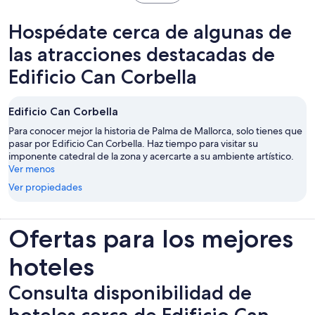
abrirá
en
Hospédate cerca de algunas de
una
nueva
las atracciones destacadas de
pestaña
Edificio Can Corbella
Edificio Can Corbella
Para conocer mejor la historia de Palma de Mallorca, solo tienes que
pasar por Edificio Can Corbella. Haz tiempo para visitar su
imponente catedral de la zona y acercarte a su ambiente artístico.
Ver menos
Ver propiedades
Ofertas para los mejores
hoteles
Consulta disponibilidad de
hoteles cerca de Edificio Can