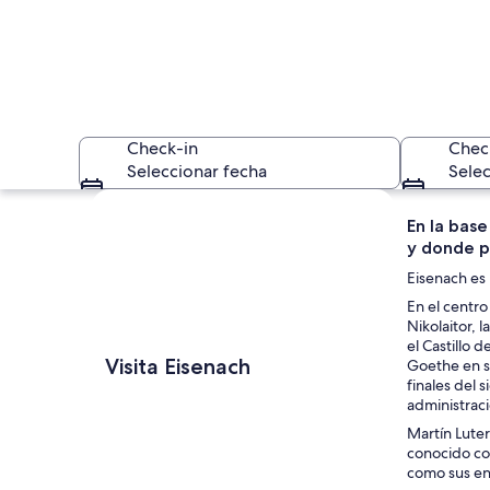
Check-in
Chec
Seleccionar fecha
Selec
Explorar mapa
En la base
y donde p
Eisenach es 
En el centro
Nikolaitor, 
el Castillo 
Calle flanqueada por
Visita Eisenach
Goethe en su
finales del 
administraci
Martín Luter
conocido com
como sus en