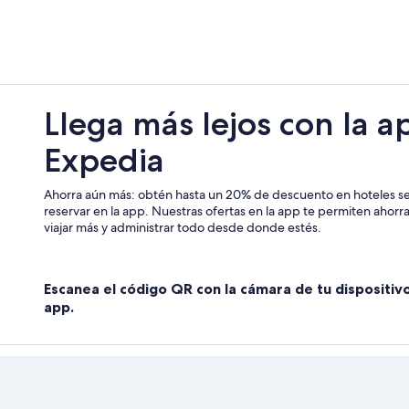
Hoteles en Treffurt
Hoteles en Geismar
Hoteles en Waltershausen
Hoteles en Lengenfeld unterm Ste
Llega más lejos con la a
Moteles en Hollenbach
Expedia
Hoteles en Wolfsburg-Unkeroda
Casas de huéspedes en Estación d
Ahorra aún más: obtén hasta un 20% de descuento en hoteles se
Hoteles en Ebenheim
reservar en la app. Nuestras ofertas en la app te permiten ahor
viajar más y administrar todo desde donde estés.
Escanea el código QR con la cámara de tu dispositiv
app.