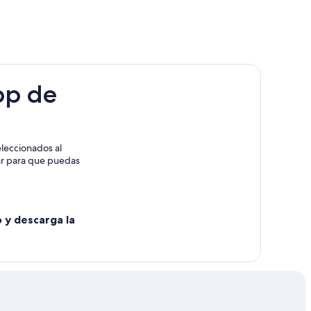
in
pp de
e tren Waltershausen
leccionados al
rar para que puedas
o y descarga la