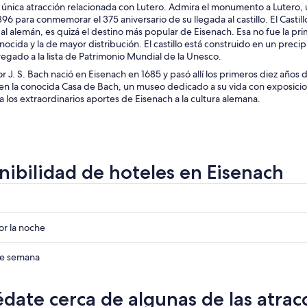
a única atracción relacionada con Lutero. Admira el monumento a Lutero, 
896 para conmemorar el 375 aniversario de su llegada al castillo. El Cast
l alemán, es quizá el destino más popular de Eisenach. Esa no fue la pri
nocida y la de mayor distribución. El castillo está construido en un precip
egado a la lista de Patrimonio Mundial de la Unesco.
r J. S. Bach nació en Eisenach en 1685 y pasó allí los primeros diez años
en la conocida Casa de Bach, un museo dedicado a su vida con exposicio
 los extraordinarios aportes de Eisenach a la cultura alemana.
nibilidad de hoteles en Eisenach
r
r
r la noche
r
 de semana
date cerca de algunas de las atrac