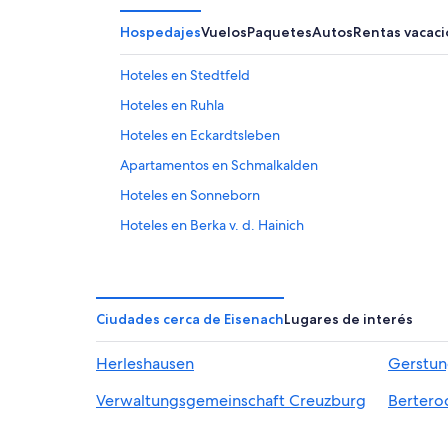
Hospedajes
Vuelos
Paquetes
Autos
Rentas vacaci
Hoteles en Stedtfeld
Hoteles en Ruhla
Hoteles en Eckardtsleben
Apartamentos en Schmalkalden
Hoteles en Sonneborn
Hoteles en Berka v. d. Hainich
Hoteles en Laucha
Hoteles en Dermbach
Hoteles 4 estrellas en Wartha
Ciudades cerca de Eisenach
Lugares de interés
Hoteles en Merkers
Herleshausen
Gerstu
Cabañas en Nazza
Verwaltungsgemeinschaft Creuzburg
Bertero
Cabañas en Gräfenhain
Accor Hotels en Friedrichroda