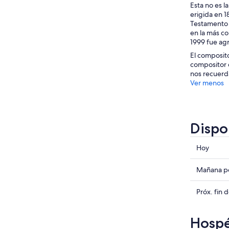
Esta no es l
erigida en 1
Testamento a
en la más co
1999 fue agr
El composito
compositor 
nos recuerda
Ver menos
Dispo
Consulta
Hoy
precios
en
Consulta
Mañana po
Eisenach
precios
para
en
Consulta
Próx. fin
hoy,
Eisenach
precios
8
para
en
Hospé
ago
mañana
Eisenach