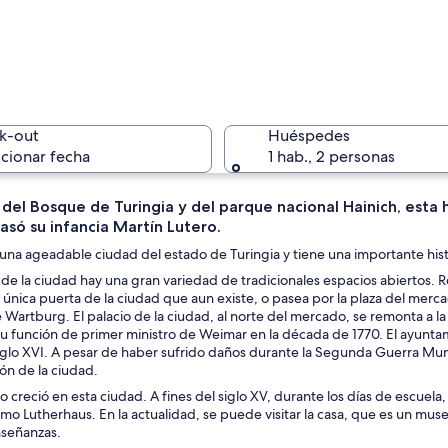
Un castil
k-out
Huéspedes
cionar fecha
1 hab., 2 personas
 del Bosque de Turingia y del parque nacional Hainich, esta
asó su infancia Martín Lutero.
Una torre
una ageadable ciudad del estado de Turingia y tiene una importante hist
 de la ciudad hay una gran variedad de tradicionales espacios abiertos. Reco
la única puerta de la ciudad que aun existe, o pasea por la plaza del mer
de Wartburg. El palacio de la ciudad, al norte del mercado, se remonta a
 edificios históricos y sombrillas azules.
 función de primer ministro de Weimar en la década de 1770. El ayuntam
siglo XVI. A pesar de haber sufrido daños durante la Segunda Guerra Mu
ón de la ciudad.
o creció en esta ciudad. A fines del siglo XV, durante los días de escuel
o Lutherhaus. En la actualidad, se puede visitar la casa, que es un museo
señanzas.