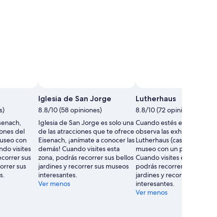
Iglesia de San Jorge
Lutherhaus
s)
8.8/10 (58 opiniones)
8.8/10 (72 opiniones)
senach,
Iglesia de San Jorge es solo una
Cuando estés en Eisenach,
iones del
de las atracciones que te ofrece
observa las exhibiciones de
museo con
Eisenach, ¡anímate a conocer las
Lutherhaus (casa museo), 
ndo visites
demás! Cuando visites esta
museo con un pasado céle
ecorrer sus
zona, podrás recorrer sus bellos
Cuando visites esta zona,
correr sus
jardines y recorrer sus museos
podrás recorrer sus bellos
s.
interesantes.
jardines y recorrer sus mu
Ver menos
interesantes.
Ver menos