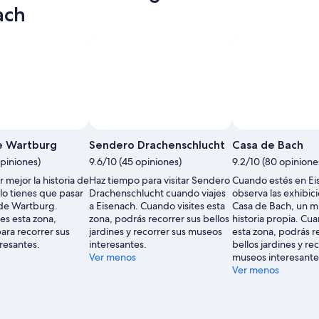
ach
de Wartburg
Sendero Drachenschlucht
Casa de Bach
opiniones)
9.6/10 (45 opiniones)
9.2/10 (80 opinione
 mejor la historia de
Haz tiempo para visitar Sendero
Cuando estés en Ei
lo tienes que pasar
Drachenschlucht cuando viajes
observa las exhibic
 de Wartburg.
a Eisenach. Cuando visites esta
Casa de Bach, un 
es esta zona,
zona, podrás recorrer sus bellos
historia propia. Cua
ara recorrer sus
jardines y recorrer sus museos
esta zona, podrás r
resantes.
interesantes.
bellos jardines y re
Ver menos
museos interesante
Ver menos