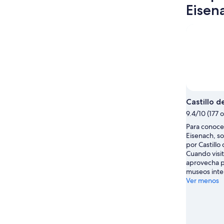
-
por
para
Eisen
9
la
el
ago
noche,
próximo
9
fin
ago
de
-
semana,
10
14
ago
ago
-
16
Castillo 
ago
9.4/10 (177 
Para conocer
Eisenach, so
por Castillo
Cuando visit
aprovecha p
museos inte
Ver menos