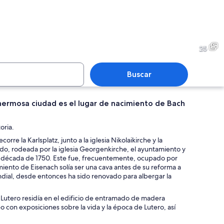
lo histórico con una torre destacada, rodeado de vegetación exuberante.
Una plaza histórica con una 
25
Buscar
 hermosa ciudad es el lugar de nacimiento de Bach
 histórica con tejado verde, un edificio tradicional con entramado de mader
Un interior rústico de mader
oria.
rre la Karlsplatz, junto a la iglesia Nikolaikirche y la
cado, rodeada por la iglesia Georgenkirche, el ayuntamiento y
 la década de 1750. Este fue, frecuentemente, ocupado por
iento de Eisenach solía ser una cava antes de su reforma a
ndial, desde entonces ha sido renovado para albergar la
a, Lutero residía en el edificio de entramado de madera
 con exposiciones sobre la vida y la época de Lutero, así