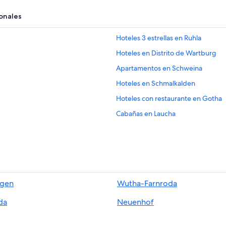
onales
Hoteles 3 estrellas en Ruhla
Hoteles en Distrito de Wartburg
Apartamentos en Schweina
Hoteles en Schmalkalden
Hoteles con restaurante en Gotha
Cabañas en Laucha
Condominios en Mülverstedt
Hostales en Mühlhausen/Turingia
Hoteles en Wartha
Hoteles que aceptan mascotas en 
ngen
Wutha-Farnroda
Hoteles en Nazza
da
Neuenhof
Hoteles en Wernshausen
Hoteles familiares en Friedrichroda