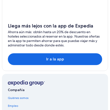
Hoteles en Oberá
Hoteles 3 estrellas en Puerto Rico
Hoteles 5 estrellas en Puerto Rico
Cabañas en Puerto Rico
Llega más lejos con la app de Expedia
Apartamentos en Puerto Rico
Ahorra aún más: obtén hasta un 20% de descuento en
hoteles seleccionados al reservar en la app. Nuestras ofertas
Hoteles en Puerto Rico
en la app te permiten ahorrar para que puedas viajar más y
administrar todo desde donde estés.
Lodges en Puerto Rico
Cabañas en San Vicente
Ir a la app
Hoteles en San Vicente
Hoteles cerca de Cataratas del Paraíso
Hoteles en Campo Viera
Hoteles cerca de Termas de la Selva
Compañía
Hoteles en Departamento Libertador General San
Martín
Quiénes somos
Hoteles en Capioví
Empleo
Hoteles cerca de Salto Encantado