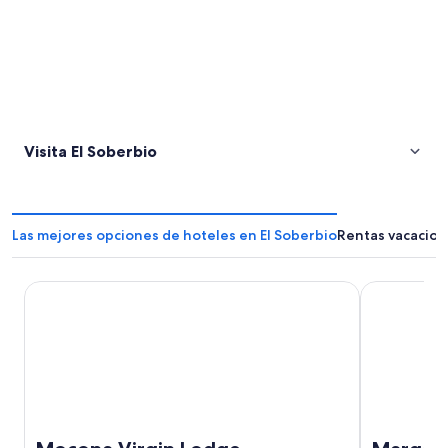
Visita El Soberbio
Las mejores opciones de hoteles en El Soberbio
Rentas vacacion
Mocona Virgin Lodge
Margay - Re