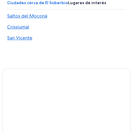
Hoteles 3 estrellas en Saltos del Moconá
Ciudades cerca de El Soberbio
Lugares de interés
Hoteles 4 estrellas en Saltos del Moconá
Saltos del Moconá
Hoteles 5 estrellas en Saltos del Moconá
Crissiumal
Hoteles ecológicos en Saltos del Moconá
Hoteles con restaurante en Saltos del Moconá
San Vicente
Hoteles en la naturaleza en Saltos del Moconá
Hoteles en Saltos del Moconá
Hoteles en El Alcázar
Hoteles cerca de Jardín Botánico de Oberá
Hoteles en Ruiz de Montoya
Hoteles en Villa Bonita
Hoteles 3 estrellas en Oberá
Hoteles 4 estrellas en Oberá
Hoteles con spa en Oberá
Hoteles de lujo en Oberá