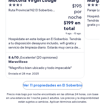
Mocona Virgin Lodge
Margay 
3.5
$195
4.5
Lodge
out
out
Ruta Provincial N2 El Soberbio
Paraje La Bo
por
Misiones
of
of
noche
Hospédate e
5
5
Tendrás a tu
El
$199 en
gratis y est
precio
total
es
9 ago. - 10 ago.
de
Hospédate en este lodge en El Soberbio. Tendrás
$199
a tu disposición desayuno incluido, wifi gratis y
en
servicio de limpieza diario. Estarás muy cerca de
total
Salto de ...
por
8.6
/
10
¡Excelente! (20 opiniones)
noche
Maravilloso
del
"Magnífico bien ubicado y todo impecable"
9
Enviada el 28 mar. 2025
ago
al
Ver 11 propiedades en El Soberbio
10
ago
Precio más bajo por noche encontrado en las últimas 24 horas, con base
en una estancia de 1 noche para 2 adultos. Los precios y la disponibilidad
están sujetos a cambios. Aplican términos adicionales.