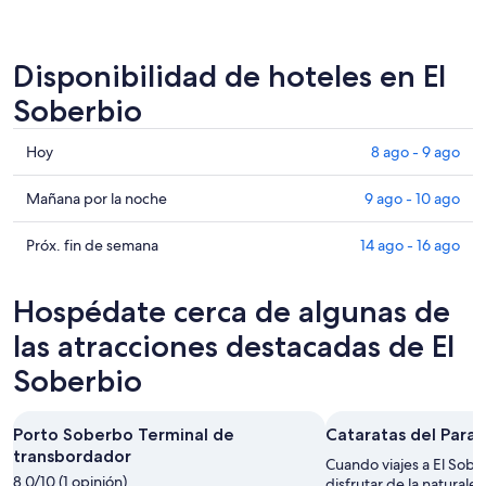
Disponibilidad de hoteles en El
Soberbio
Consultar
Hoy
8 ago - 9 ago
precios
en
Consultar
Mañana por la noche
9 ago - 10 ago
El
precios
Soberbio
en
Consultar
Próx. fin de semana
14 ago - 16 ago
para
El
precios
hoy,
Soberbio
en
Hospédate cerca de algunas de
8
para
El
ago
mañana
Soberbio
las atracciones destacadas de El
-
por
para
Soberbio
9
la
el
ago
noche,
próximo
9
fin
Porto Soberbo Terminal de
Cataratas del Paraí
ago
de
transbordador
Cuando viajes a El Sobe
-
semana,
8.0/10 (1 opinión)
disfrutar de la naturale