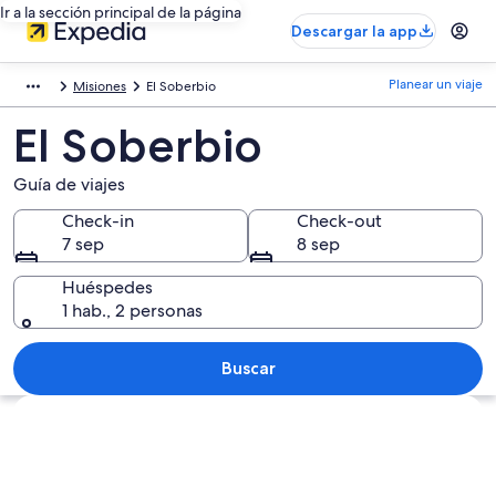
Ir a la sección principal de la página
Descargar la app
Planear un viaje
Misiones
El Soberbio
El Soberbio
Guía de viajes
Check-in
Check-out
7 sep
8 sep
Huéspedes
1 hab., 2 personas
Buscar
Explorar mapa