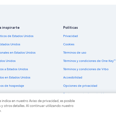
a inspirarte
Políticas
sticos de Estados Unidos
Privacidad
Estados Unidos
Cookies
ionales en Estados Unidos
Términos de uso
ados Unidos
Términos y condiciones de One Key™
tos a Estados Unidos
Términos y condiciones de Vrbo
tos en Estados Unidos
Accesibilidad
ipos de hospedaje
Opciones de privacidad
Pautas y reporte de contenido
e indica en nuestro Aviso de privacidad, es posible
odos los derechos reservados. Expedia y el logo de Expedia son marcas registrad
 otros detalles. Al continuar utilizando nuestro
o.