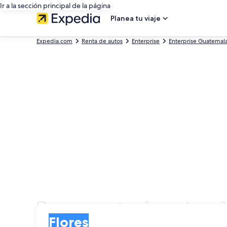
Ir a la sección principal de la página
Planea tu viaje
Expedia.com
Renta de autos
Enterprise
Enterprise Guatemal
Busca renta de autos d
Entrega
Entrega
Flores