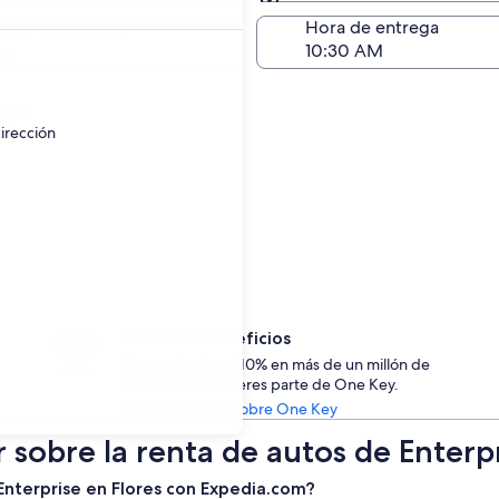
Devolución (igual a la e
a de devolución
Hora de entrega
go
ayor.
irección
Accede a beneficios
Ahorra desde un 10% en más de un millón de
rentas de auto si eres parte de One Key.
Ver información sobre One Key
 sobre la renta de autos de Enterpr
 Enterprise en Flores con Expedia.com?