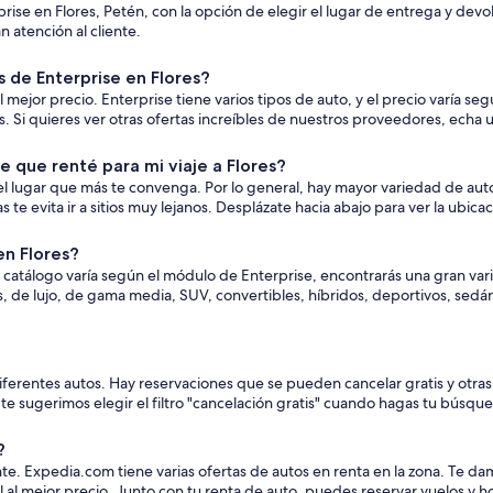
rise en Flores, Petén, con la opción de elegir el lugar de entrega y de
 atención al cliente.
de Enterprise en Flores?
mejor precio. Enterprise tiene varios tipos de auto, y el precio varía segú
 quieres ver otras ofertas increíbles de nuestros proveedores, echa un
 que renté para mi viaje a Flores?
el lugar que más te convenga. Por lo general, hay mayor variedad de auto
e evita ir a sitios muy lejanos. Desplázate hacia abajo para ver la ubica
en Flores?
l catálogo varía según el módulo de Enterprise, encontrarás una gran vari
s, de lujo, de gama media, SUV, convertibles, híbridos, deportivos, sed
diferentes autos. Hay reservaciones que se pueden cancelar gratis y otra
, te sugerimos elegir el filtro "cancelación gratis" cuando hagas tu búsqu
?
tante. Expedia.com tiene varias ofertas de autos en renta en la zona. T
 al mejor precio. Junto con tu renta de auto, puedes reservar vuelos y h