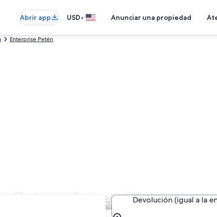
•
Abrir app
USD
Anunciar una propiedad
Ate
a
Enterprise Petén
e Enterprise en Flores
Devolución (igual a la e