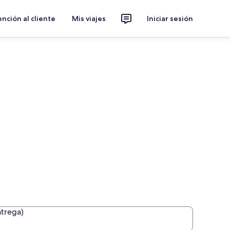
nción al cliente
Mis viajes
Iniciar sesión
ntrega)