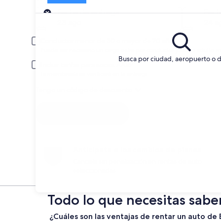
Entrega
Fecha de entrega
Fech
23 ago
24 a
Conductor menor de 30 o mayor de 70 años
Puede ser necesario un cargo extra por conductor joven o adulto m
Busca por ciudad, aeropuerto o d
Incluir tarifas para socios AARP
La membresía se verificará en la entrega.
Tengo un código de descuento
Buscar
Anticípate a los cambios de planes
Cancela sin penalización en rentas de auto
seleccionadas.
Todo lo que necesitas saber
¿Cuáles son las ventajas de rentar un auto de