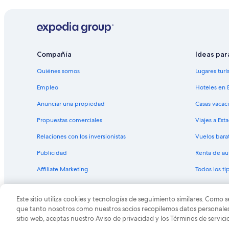
Compañía
Ideas par
Quiénes somos
Lugares turí
Empleo
Hoteles en 
Anunciar una propiedad
Casas vacac
Propuestas comerciales
Viajes a Est
Relaciones con los inversionistas
Vuelos bara
Publicidad
Renta de au
Affiliate Marketing
Todos los t
Este sitio utiliza cookies y tecnologías de seguimiento similares. Como s
© 2026 Expedia, Inc., una empresa de Expedia Group. T
que tanto nosotros como nuestros socios recopilemos datos personales y
sitio web, aceptas nuestro Aviso de privacidad y los Términos de servici