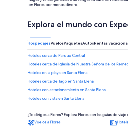
en Flores por menos dinero.
Explora el mundo con Expe
Hospedajes
Vuelos
Paquetes
Autos
Rentas vacaciona
Hoteles cerca de Parque Central
Hoteles cerca de Iglesia de Nuestra Señora de los Reme
Hoteles en la playa en Santa Elena
Hoteles cerca del lago en Santa Elena
Hoteles con estacionamiento en Santa Elena
Hoteles con vista en Santa Elena
Hoteles en Santa Elena
¿Te diriges a Flores? Explora Flores con las guías de vi
Hoteles cerca de A. Internacional Mundo Maya
Vuelos a Flores
Hotele