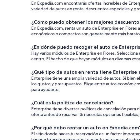
En Expedia.com encontrarás ofertas increíbles de Enterp
variedad de autos en renta, descuentos especiales y gran
¿Cómo puedo obtener los mejores descuentos 
En Expedia.com, renta un auto de Enterprise en Flores al 
económicos o compactos son generalmente más baratos. Si
¿En dónde puedo recoger el auto de Enterprise
Hay varios módulos de Enterprise en Flores. Selecciona 
centro. El hecho de que hayan módulos en diversas zonas t
¿Qué tipo de autos en renta tiene Enterprise 
Enterprise tiene una amplia variedad de autos. Si bien e
los gustos y presupuestos. Elige entre autos económico
para ayudarte.
¿Cuál es la política de cancelación?
Enterprise tiene diversas políticas de cancelación para 
oferta antes de reservar. Si necesitas opciones flexibles
¿Por qué debo rentar un auto en Expedia.com
El sitio donde haces tu reservación es un factor impor
hagas y te aseguramos que tengas tu auto en renta ideal