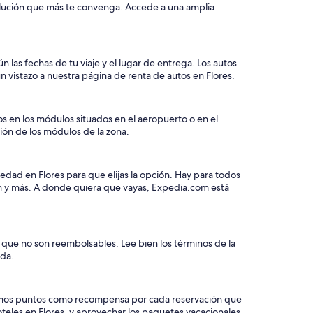
volución que más te convenga. Accede a una amplia
n las fechas de tu viaje y el lugar de entrega. Los autos
 vistazo a nuestra página de renta de autos en Flores.
s en los módulos situados en el aeropuerto o en el
ción de los módulos de la zona.
edad en Flores para que elijas la opción. Hay para todos
án y más. A donde quiera que vayas, Expedia.com está
s que no son reembolsables. Lee bien los términos de la
eda.
e damos puntos como recompensa por cada reservación que
oteles en Flores, y aprovechar los paquetes vacacionales