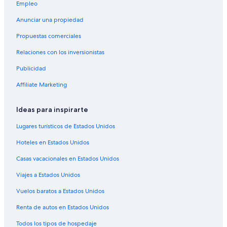
Hoteles con aguas termales en Park City
Empleo
Vail Resorts en Park City
Anunciar una propiedad
Hoteles en Park City
Propuestas comerciales
Apart-Hoteles en Área Base de Park City
Relaciones con los inversionistas
Hoteles de ski en Área Base de Park City
Publicidad
Hoteles de lujo en Área Base de Park City
Affiliate Marketing
Hoteles con aguas termales en Área Base de Park City
Hoteles con estacionamiento en Área Base de Park City
Ideas para inspirarte
Hoteles con vista en Área Base de Park City
Lugares turísticos de Estados Unidos
Residencias en Silver Summit
Hoteles en Estados Unidos
Apartamentos en North Snyderville Basin
Casas vacacionales en Estados Unidos
Hoteles cerca de Tanger Outlet Center
Viajes a Estados Unidos
Hoteles cerca de Centro recreativo Snyderville Basin
Vuelos baratos a Estados Unidos
Hoteles de senderismo en Pineridge
Renta de autos en Estados Unidos
Hoteles en South Snyderville Basin
Todos los tipos de hospedaje