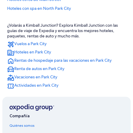
Hoteles con spa en North Park City
Hoteles cerca del lago en North Park City
¿Volarás a Kimball Junction? Explora Kimball Junction con las
Hoteles para bodas en North Park City
guías de viaje de Expedia y encuentra los mejores hoteles,
Hoteles en North Park City
paquetes, rentas de auto y mucho más.
Vuelos a Park City
Hoteles 4 estrellas en Prospector
Hoteles en Park City
Hoteles cerca de Park City Mountain Resort
Rentas de hospedaje para las vacaciones en Park City
Hoteles cerca de Utah Olympic Park
Renta de autos en Park City
Cabañas en Park City
Vacaciones en Park City
Casas de campo en Park City
Actividades en Park City
Condominios en Park City
Apartamentos en Park City
Hoteles de ski en Park City
Hoteles románticos en Park City
Compañía
Hoteles baratos en Park City
Quiénes somos