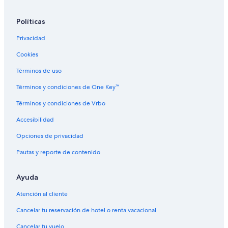
Hoteles con aire acondicionado en Villa Canyons en Park City
Hoteles en Villa Canyons en Park City
Políticas
Hoteles cerca de Telesquí/aerosilla Dreamcatcher
Privacidad
Hoteles cerca de Redstone
Cookies
Casas de huéspedes en Summit Park
Términos de uso
Resorts en Summit Park
Términos y condiciones de One Key™
Hoteles cerca de Centro de artes escénicas George S. and
Dolores Dorb Eccles
Términos y condiciones de Vrbo
Accesibilidad
Opciones de privacidad
Pautas y reporte de contenido
Ayuda
Atención al cliente
Cancelar tu reservación de hotel o renta vacacional
Cancelar tu vuelo