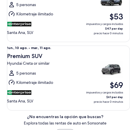
al
5 personas
mar.,
Kilometraje ilimitado
$53
11
ago.
impuestos y cargos incluidos
$47 per day
Santa Ana, SLV
precio hace 0 minutos
Premium SUV Hyundai Creta or similar
Del
lun., 10 ago. - mar., 11 ago.
lun.,
Premium SUV
10
Hyundai Creta or similar
ago.
al
5 personas
mar.,
Kilometraje ilimitado
$69
11
ago.
impuestos y cargos incluidos
$61 per day
Santa Ana, SLV
precio hace 0 minutos
¿No encuentras la opción que buscas?
Explora todas las rentas de auto en Sonsonate