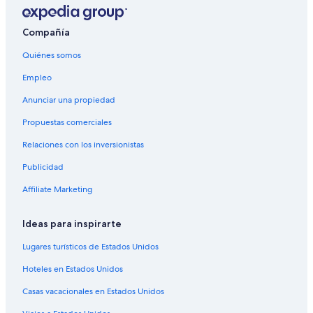
Hostales en Sonzacate
Hoteles Cápsula en Sonzacate
Compañía
Hoteles en Sonzacate
Quiénes somos
Hoteles 3 estrellas en Acajutla
Empleo
Cabañas en Acajutla
Anunciar una propiedad
Hoteles haciendas en Acajutla
Propuestas comerciales
Hostales en Acajutla
Relaciones con los inversionistas
Hoteles con spa en Acajutla
Publicidad
Hoteles todo incluido en Acajutla
Affiliate Marketing
Hoteles de lujo en Acajutla
Hoteles en la playa en Acajutla
Ideas para inspirarte
Hoteles románticos en Acajutla
Lugares turísticos de Estados Unidos
Hoteles con alberca en Acajutla
Hoteles en Estados Unidos
Hoteles con restaurante en Acajutla
Casas vacacionales en Estados Unidos
Hoteles en Acajutla