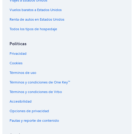
Viajes a Estados Unidos
Apart-Hoteles en Sonsonate
Vuelos baratos a Estados Unidos
Hoteles con concierge en Sonsonate
Renta de autos en Estados Unidos
Hoteles con spa en Sonsonate
Todos los tipos de hospedaje
Hoteles para ir de compras en Sonsonate
Hoteles todo incluido en Sonsonate
Políticas
Hoteles con wifi en Sonsonate
Privacidad
Hoteles de lujo en Sonsonate
Cookies
Hoteles en la playa en Sonsonate
Términos de uso
Hoteles familiares en Sonsonate
Términos y condiciones de One Key™
Hoteles románticos en Sonsonate
Términos y condiciones de Vrbo
Hoteles baratos en Sonsonate
Accesibilidad
Hoteles cerca del acuario en Sonsonate
Opciones de privacidad
Hoteles cerca del lago en Sonsonate
Hoteles con aire acondicionado en Sonsonate
Pautas y reporte de contenido
Hoteles con bar en Sonsonate