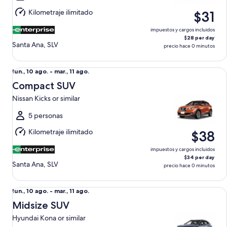
mar.,
Kilometraje ilimitado
$31
11
ago.
impuestos y cargos incluidos
$28 per day
Santa Ana, SLV
precio hace 0 minutos
Compact SUV Nissan Kicks or similar
Del
lun., 10 ago. - mar., 11 ago.
lun.,
Compact SUV
10
Nissan Kicks or similar
ago.
al
5 personas
mar.,
Kilometraje ilimitado
$38
11
ago.
impuestos y cargos incluidos
$34 per day
Santa Ana, SLV
precio hace 0 minutos
Midsize SUV Hyundai Kona or similar
Del
lun., 10 ago. - mar., 11 ago.
lun.,
Midsize SUV
10
Hyundai Kona or similar
ago.