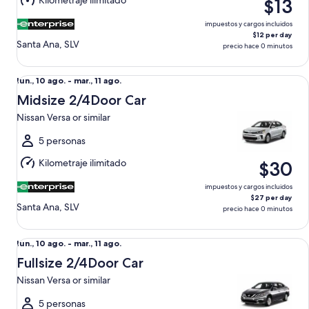
Kilometraje ilimitado
$13
11
ago.
impuestos y cargos incluidos
$12 per day
Santa Ana, SLV
precio hace 0 minutos
Midsize 2/4Door Car Nissan Versa or similar
Del
lun., 10 ago. - mar., 11 ago.
lun.,
Midsize 2/4Door Car
10
Nissan Versa or similar
ago.
al
5 personas
mar.,
Kilometraje ilimitado
$30
11
ago.
impuestos y cargos incluidos
$27 per day
Santa Ana, SLV
precio hace 0 minutos
Fullsize 2/4Door Car Nissan Versa or similar
Del
lun., 10 ago. - mar., 11 ago.
lun.,
Fullsize 2/4Door Car
10
Nissan Versa or similar
ago.
al
5 personas