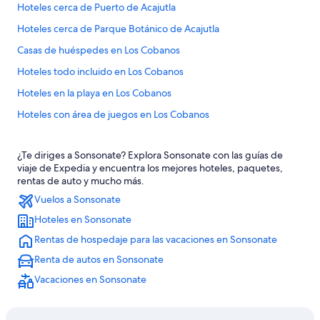
Hoteles cerca de Puerto de Acajutla
Hoteles cerca de Parque Botánico de Acajutla
Casas de huéspedes en Los Cobanos
Hoteles todo incluido en Los Cobanos
Hoteles en la playa en Los Cobanos
Hoteles con área de juegos en Los Cobanos
Hoteles con restaurante en Los Cobanos
¿Te diriges a Sonsonate? Explora Sonsonate con las guías de
Hoteles en Los Cobanos
viaje de Expedia y encuentra los mejores hoteles, paquetes,
Villas en Los Cobanos
rentas de auto y mucho más.
Vuelos a Sonsonate
B&B en San Julián
Hoteles en Sonsonate
Cabañas en San Julián
Rentas de hospedaje para las vacaciones en Sonsonate
Hoteles haciendas en San Julián
Renta de autos en Sonsonate
Hoteles en San Julián
Vacaciones en Sonsonate
Hoteles 3 estrellas en Sonzacate
Hoteles haciendas en Sonzacate