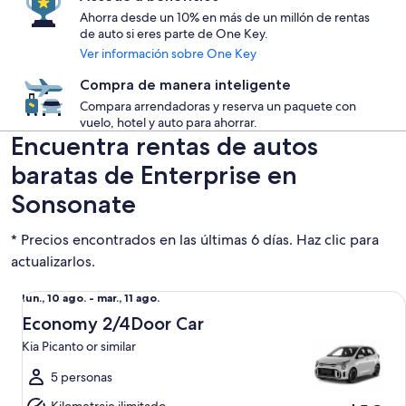
Ahorra desde un 10% en más de un millón de rentas
de auto si eres parte de One Key.
Ver información sobre One Key
Compra de manera inteligente
Compara arrendadoras y reserva un paquete con
vuelo, hotel y auto para ahorrar.
Encuentra rentas de autos
baratas de Enterprise en
Sonsonate
* Precios encontrados en las últimas 6 días. Haz clic para
actualizarlos.
Economy 2/4Door Car Kia Picanto or similar
Del
lun., 10 ago. - mar., 11 ago.
lun.,
Economy 2/4Door Car
10
Kia Picanto or similar
ago.
al
5 personas
mar.,