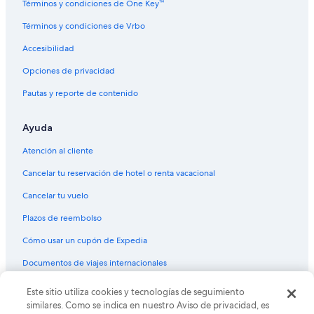
Términos y condiciones de One Key™
Términos y condiciones de Vrbo
Accesibilidad
Opciones de privacidad
Pautas y reporte de contenido
Ayuda
Atención al cliente
Cancelar tu reservación de hotel o renta vacacional
Cancelar tu vuelo
Plazos de reembolso
Cómo usar un cupón de Expedia
Documentos de viajes internacionales
© 2026 Expedia, Inc., una empresa de Expedia Group. Todos los
Este sitio utiliza cookies y tecnologías de seguimiento
derechos reservados. Expedia y el logo de Expedia son marcas
similares. Como se indica en nuestro Aviso de privacidad, es
registradas o marcas comerciales de Expedia, Inc. CST# 2029030-50.