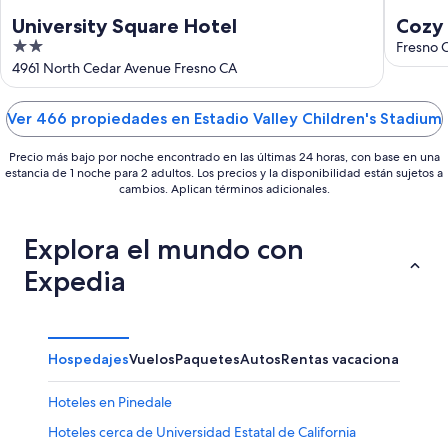
University Square Hotel
Cozy 
2
AC
Fresno 
out
4961 North Cedar Avenue Fresno CA
of
5
Ver 466 propiedades en Estadio Valley Children's Stadium
Precio más bajo por noche encontrado en las últimas 24 horas, con base en una
estancia de 1 noche para 2 adultos. Los precios y la disponibilidad están sujetos a
cambios. Aplican términos adicionales.
Explora el mundo con
Expedia
Hospedajes
Vuelos
Paquetes
Autos
Rentas vacacionales
Hoteles en Pinedale
Hoteles cerca de Universidad Estatal de California