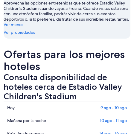
Aprovecha las opciones entretenidas que te ofrece Estadio Valley
Children's Stadium cuando vayas a Fresno. Cuando visites esta zona
con una atmósfera familiar, podrás vivir de cerca sus eventos
deportivos o, si lo prefieres, disfrutar de sus increíbles restaurantes.
Ver menos
Ver propiedades
Ofertas para los mejores
hoteles
Consulta disponibilidad de
hoteles cerca de Estadio Valley
Children's Stadium
Consultar
Hoy
9 ago - 10 ago
los
precios
Consultar
Mañana por la noche
10 ago - 11 ago
cerca
precios
de
cerca
Consultar
Próx. fin de semana
14 ago - 16 ago