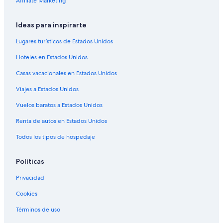
Affiliate Marketing
Hoteles familiares en Clovis
Hoteles baratos en Clovis
Ideas para inspirarte
Hoteles con cocina en Clovis
Lugares turísticos de Estados Unidos
Hoteles con alberca en Clovis
Hoteles en Estados Unidos
Hoteles con restaurante en Clovis
Casas vacacionales en Estados Unidos
Hoteles con hidromasaje en Clovis
Viajes a Estados Unidos
Hoteles gay friendly en Clovis
Vuelos baratos a Estados Unidos
Hoteles de Motel 6 en Clovis
Renta de autos en Estados Unidos
Hoteles en Clovis
Todos los tipos de hospedaje
Moteles en Clovis
Villas en Clovis
Políticas
Privacidad
Cookies
Términos de uso