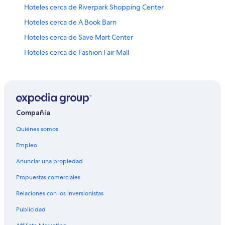
Hoteles cerca de Riverpark Shopping Center
Hoteles cerca de A Book Barn
Hoteles cerca de Save Mart Center
Hoteles cerca de Fashion Fair Mall
Hoteles 5 estrellas en Clovis
Cabañas en Clovis
Campings en Clovis
Casas de campo en Clovis
Compañía
Casas de huéspedes en Clovis
Quiénes somos
Casas vacacionales en Clovis
Empleo
Apart-Hoteles en Clovis
Anunciar una propiedad
Hoteles con concierge en Clovis
Propuestas comerciales
Hoteles con casino en Clovis
Relaciones con los inversionistas
Hoteles con spa en Clovis
Publicidad
Hoteles de lujo en Clovis