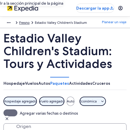
Ir a la sección principal de la página
Descargar la app
Planear un viaje
Fresno
Estadio Valley Children's Stadium
Estadio Valley
Children's Stadium:
Tours y Actividades
Hospedaje
Vuelos
Autos
Paquetes
Actividades
Cruceros
Hospedaje agregado
Vuelo agregado
Auto
Económica
Agregar varias fechas o destinos
Origen