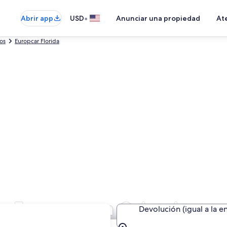
•
Abrir app
USD
Anunciar una propiedad
Ate
os
Europcar Florida
de Europcar en Orlando
Devolución (igual a la e