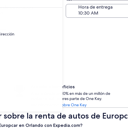
Devolución (igual a la e
a de devolución
Hora de entrega
go
ayor.
irección
Accede a beneficios
Ahorra desde un 10% en más de un millón de
rentas de auto si eres parte de One Key.
Ver información sobre One Key
r sobre la renta de autos de Europ
e Europcar en Orlando con Expedia.com?