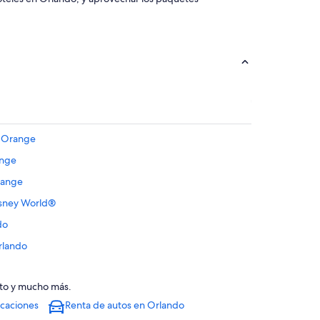
e Orange
ange
range
isney World®
do
rlando
ando
uto y mucho más.
ndo
acaciones
Renta de autos en Orlando
rlando