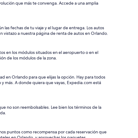
devolución que más te convenga. Accede a una amplia
 las fechas de tu viaje y el lugar de entrega. Los autos
n vistazo a nuestra página de renta de autos en Orlando.
os en los módulos situados en el aeropuerto o en el
ción de los módulos de la zona.
ad en Orlando para que elijas la opción. Hay para todos
án y más. A donde quiera que vayas, Expedia.com está
que no son reembolsables. Lee bien los términos de la
eda.
e damos puntos como recompensa por cada reservación que
hoteles en Orlando, y aprovechar los paquetes