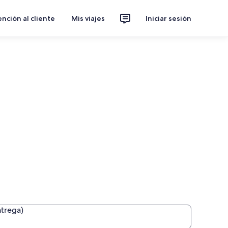
nción al cliente
Mis viajes
Iniciar sesión
ntrega)