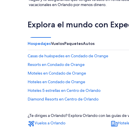
vacacionales en Orlando por menos dinero.
Explora el mundo con Expe
Hospedajes
Vuelos
Paquetes
Autos
Casas de huéspedes en Condado de Orange
Resorts en Condado de Orange
Moteles en Condado de Orange
Hoteles en Condado de Orange
Hoteles 5 estrellas en Centro de Orlando
Diamond Resorts en Centro de Orlando
Hoteles de golf en Centro de Orlando
¿Te diriges a Orlando? Explora Orlando con las guías de
Hoteles para ir de compras en Centro de Orlando
Vuelos a Orlando
Hotel
Hoteles de negocios en Centro de Orlando