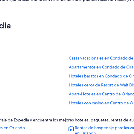
dia
Casas vacacionales en Condado d
Apartamentos en Condado de Or
Hoteles baratos en Condado de O
Hoteles cerca de Resort de Walt D
Apart-Hoteles en Centro de Orlan
Hoteles con casino en Centro de O
Hoteles con spa en Centro de Orl
 viaje de Expedia y encuentra los mejores hoteles, paquetes, rentas de a
Hoteles de lujo en Centro de Orla
es en Orlando
Rentas de hospedaje para las v
Hoteles en la playa en Centro de O
en Orlando