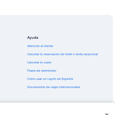
lando
ando
ntro de Orlando
de Orlando
 Centro de Orlando
Ayuda
rlando
Atención al cliente
entro de Orlando
Cancelar tu reservación de hotel o renta vacacional
entro de Orlando
Cancelar tu vuelo
 de Orlando
Plazos de reembolso
uerto en Centro de Orlando
Cómo usar un cupón de Expedia
lando
Documentos de viajes internacionales
 Orlando
 de Orlando
ro de Orlando
o de Orlando
as o marcas comerciales de Expedia, Inc. CST# 2029030-50.