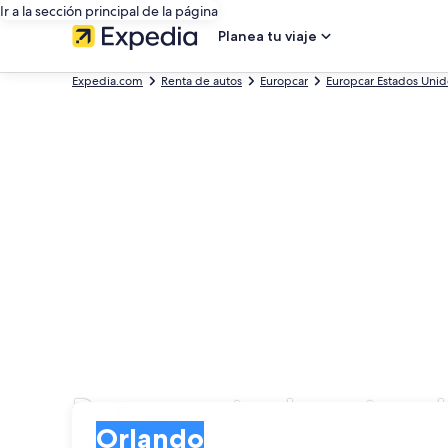
Ir a la sección principal de la página
Planea tu viaje
Expedia.com
Renta de autos
Europcar
Europcar Estados Unid
Busca renta de autos 
Entrega
Entrega
Orlando