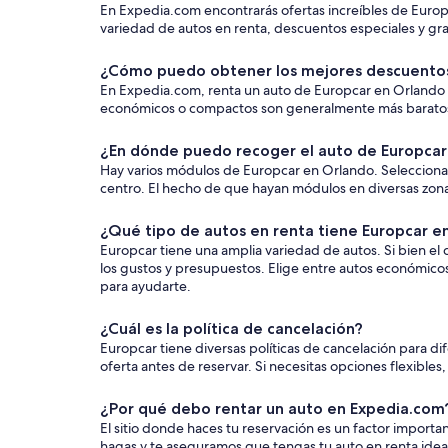
En Expedia.com encontrarás ofertas increíbles de Europ
variedad de autos en renta, descuentos especiales y gran
¿Cómo puedo obtener los mejores descuentos
En Expedia.com, renta un auto de Europcar en Orlando al m
económicos o compactos son generalmente más baratos. S
¿En dónde puedo recoger el auto de Europcar 
Hay varios módulos de Europcar en Orlando. Selecciona 
centro. El hecho de que hayan módulos en diversas zonas t
¿Qué tipo de autos en renta tiene Europcar e
Europcar tiene una amplia variedad de autos. Si bien el
los gustos y presupuestos. Elige entre autos económico
para ayudarte.
¿Cuál es la política de cancelación?
Europcar tiene diversas políticas de cancelación para d
oferta antes de reservar. Si necesitas opciones flexibles
¿Por qué debo rentar un auto en Expedia.com
El sitio donde haces tu reservación es un factor impor
hagas y te aseguramos que tengas tu auto en renta ideal