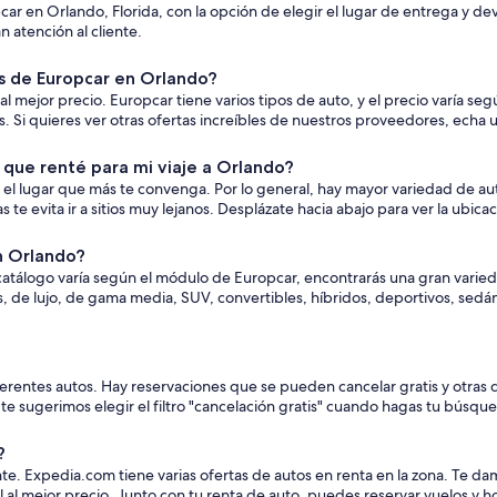
car en Orlando, Florida, con la opción de elegir el lugar de entrega y 
 atención al cliente.
 de Europcar en Orlando?
ejor precio. Europcar tiene varios tipos de auto, y el precio varía según
i quieres ver otras ofertas increíbles de nuestros proveedores, echa u
que renté para mi viaje a Orlando?
el lugar que más te convenga. Por lo general, hay mayor variedad de aut
e evita ir a sitios muy lejanos. Desplázate hacia abajo para ver la ubica
n Orlando?
 catálogo varía según el módulo de Europcar, encontrarás una gran varied
s, de lujo, de gama media, SUV, convertibles, híbridos, deportivos, sed
iferentes autos. Hay reservaciones que se pueden cancelar gratis y otras 
, te sugerimos elegir el filtro "cancelación gratis" cuando hagas tu búsqu
?
tante. Expedia.com tiene varias ofertas de autos en renta en la zona. T
 al mejor precio. Junto con tu renta de auto, puedes reservar vuelos y 