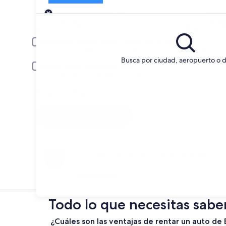
Entrega
Fecha de entrega
Fech
20 ago
21 a
Conductor menor de 30 o mayor de 70 años
Puede ser necesario un cargo extra por conductor joven o adulto m
Busca por ciudad, aeropuerto o d
Incluir tarifas para socios AARP
La membresía se verificará en la entrega.
Tengo un código de descuento
Buscar
Anticípate a los cambios de planes
Cancela sin penalización en rentas de auto
seleccionadas.
Todo lo que necesitas sabe
¿Cuáles son las ventajas de rentar un auto d