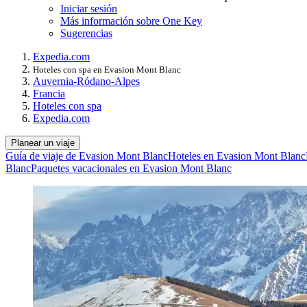
Iniciar sesión
Más información sobre One Key
Sugerencias
Expedia.com
Hoteles con spa en Evasion Mont Blanc
Auvernia-Ródano-Alpes
Francia
Hoteles con spa
Expedia.com
Planear un viaje
Guía de viaje de Evasion Mont Blanc
Hoteles en Evasion Mont Blanc
Blanc
Paquetes vacacionales en Evasion Mont Blanc