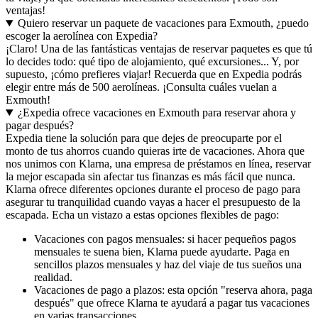
ventajas!
Quiero reservar un paquete de vacaciones para Exmouth, ¿puedo
escoger la aerolínea con Expedia?
¡Claro! Una de las fantásticas ventajas de reservar paquetes es que tú
lo decides todo: qué tipo de alojamiento, qué excursiones... Y, por
supuesto, ¡cómo prefieres viajar! Recuerda que en Expedia podrás
elegir entre más de 500 aerolíneas. ¡Consulta cuáles vuelan a
Exmouth!
¿Expedia ofrece vacaciones en Exmouth para reservar ahora y
pagar después?
Expedia tiene la solución para que dejes de preocuparte por el
monto de tus ahorros cuando quieras irte de vacaciones. Ahora que
nos unimos con Klarna, una empresa de préstamos en línea, reservar
la mejor escapada sin afectar tus finanzas es más fácil que nunca.
Klarna ofrece diferentes opciones durante el proceso de pago para
asegurar tu tranquilidad cuando vayas a hacer el presupuesto de la
escapada. Echa un vistazo a estas opciones flexibles de pago:
Vacaciones con pagos mensuales: si hacer pequeños pagos
mensuales te suena bien, Klarna puede ayudarte. Paga en
sencillos plazos mensuales y haz del viaje de tus sueños una
realidad.
Vacaciones de pago a plazos: esta opción "reserva ahora, paga
después" que ofrece Klarna te ayudará a pagar tus vacaciones
en varias transacciones.