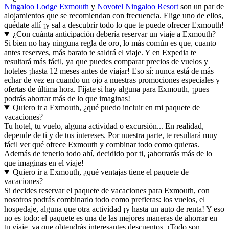
Ningaloo Lodge Exmouth
y
Novotel Ningaloo Resort
son un par de
alojamientos que se recomiendan con frecuencia. Elige uno de ellos,
quédate allí ¡y sal a descubrir todo lo que te puede ofrecer Exmouth!
¿Con cuánta anticipación debería reservar un viaje a Exmouth?
Si bien no hay ninguna regla de oro, lo más común es que, cuanto
antes reserves, más barato te saldrá el viaje. Y en Expedia te
resultará más fácil, ya que puedes comparar precios de vuelos y
hoteles ¡hasta 12 meses antes de viajar! Eso sí: nunca está de más
echar de vez en cuando un ojo a nuestras promociones especiales y
ofertas de última hora. Fíjate si hay alguna para Exmouth, ¡pues
podrás ahorrar más de lo que imaginas!
Quiero ir a Exmouth, ¿qué puedo incluir en mi paquete de
vacaciones?
Tu hotel, tu vuelo, alguna actividad o excursión... En realidad,
depende de ti y de tus intereses. Por nuestra parte, te resultará muy
fácil ver qué ofrece Exmouth y combinar todo como quieras.
Además de tenerlo todo ahí, decidido por ti, ¡ahorrarás más de lo
que imaginas en el viaje!
Quiero ir a Exmouth, ¿qué ventajas tiene el paquete de
vacaciones?
Si decides reservar el paquete de vacaciones para Exmouth, con
nosotros podrás combinarlo todo como prefieras: los vuelos, el
hospedaje, alguna que otra actividad ¡y hasta un auto de renta! Y eso
no es todo: el paquete es una de las mejores maneras de ahorrar en
tu viaje, ya que obtendrás interesantes descuentos. ¡Todo son