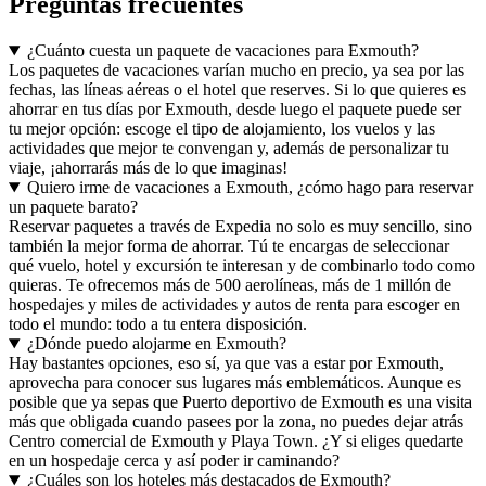
Preguntas frecuentes
¿Cuánto cuesta un paquete de vacaciones para Exmouth?
Los paquetes de vacaciones varían mucho en precio, ya sea por las
fechas, las líneas aéreas o el hotel que reserves. Si lo que quieres es
ahorrar en tus días por Exmouth, desde luego el paquete puede ser
tu mejor opción: escoge el tipo de alojamiento, los vuelos y las
actividades que mejor te convengan y, además de personalizar tu
viaje, ¡ahorrarás más de lo que imaginas!
Quiero irme de vacaciones a Exmouth, ¿cómo hago para reservar
un paquete barato?
Reservar paquetes a través de Expedia no solo es muy sencillo, sino
también la mejor forma de ahorrar. Tú te encargas de seleccionar
qué vuelo, hotel y excursión te interesan y de combinarlo todo como
quieras. Te ofrecemos más de 500 aerolíneas, más de 1 millón de
hospedajes y miles de actividades y autos de renta para escoger en
todo el mundo: todo a tu entera disposición.
¿Dónde puedo alojarme en Exmouth?
Hay bastantes opciones, eso sí, ya que vas a estar por Exmouth,
aprovecha para conocer sus lugares más emblemáticos. Aunque es
posible que ya sepas que Puerto deportivo de Exmouth es una visita
más que obligada cuando pasees por la zona, no puedes dejar atrás
Centro comercial de Exmouth y Playa Town. ¿Y si eliges quedarte
en un hospedaje cerca y así poder ir caminando?
¿Cuáles son los hoteles más destacados de Exmouth?