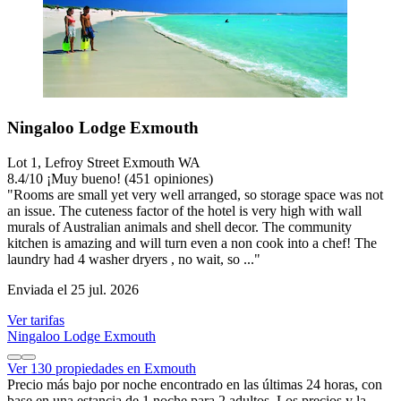
Ningaloo Lodge Exmouth
Lot 1, Lefroy Street Exmouth WA
8.4
/
10
¡Muy bueno! (451 opiniones)
"Rooms are small yet very well arranged, so storage space was not
an issue. The cuteness factor of the hotel is very high with wall
murals of Australian animals and shell decor. The community
kitchen is amazing and will turn even a non cook into a chef! The
laundry had 4 washer dryers , no wait, so ..."
Enviada el 25 jul. 2026
Ver tarifas
Ningaloo Lodge Exmouth
Ver 130 propiedades en Exmouth
Precio más bajo por noche encontrado en las últimas 24 horas, con
base en una estancia de 1 noche para 2 adultos. Los precios y la