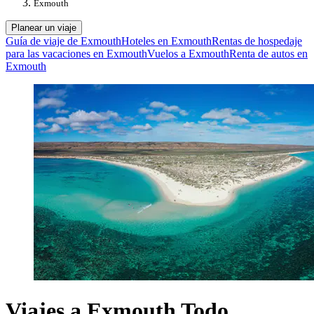
Exmouth
Planear un viaje
Guía de viaje de Exmouth
Hoteles en Exmouth
Rentas de hospedaje
para las vacaciones en Exmouth
Vuelos a Exmouth
Renta de autos en
Exmouth
Viajes a Exmouth Todo