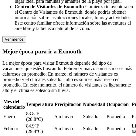
lugar ideal para familias y amantes de la playa por igual.
Centro de Visitantes de Exmouth:
Comienza tu aventura en
el Centro de Visitantes de Exmouth, donde podrás obtener
información sobre las atracciones locales, tours y actividades.
Este centro familiar ofrece información sobre las aventuras al
aire libre y la belleza natural de la zona.
Ver menos
Mejor época para ir a Exmouth
La mejor época para visitar Exmouth depende del tipo de
vacaciones que estés buscando. Febrero y marzo son sus meses más
calurosos en promedio. En marzo, el número de visitantes es
promedio y el clima es soleado. Julio es su mes más fresco en
promedio. En este momento, el número de visitantes es ligeramente
alto y el clima es soleado sin lluvia.
Mes del
Temperatura
Precipitación
Nubosidad
Ocupación
P
calendario
83.8°F
Enero
Sin lluvia
Soleado
Promedio
P
(28.8°C)
84.9°F
L
Febrero
Sin lluvia
Soleado
Promedio
(29.4°C)
ba