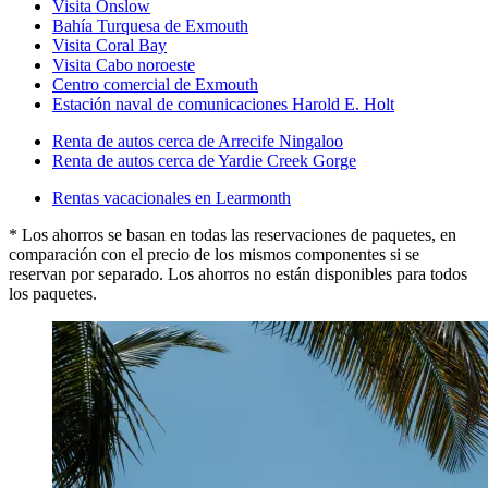
Visita Onslow
Bahía Turquesa de Exmouth
Visita Coral Bay
Visita Cabo noroeste
Centro comercial de Exmouth
Estación naval de comunicaciones Harold E. Holt
Renta de autos cerca de Arrecife Ningaloo
Renta de autos cerca de Yardie Creek Gorge
Rentas vacacionales en Learmonth
* Los ahorros se basan en todas las reservaciones de paquetes, en
comparación con el precio de los mismos componentes si se
reservan por separado. Los ahorros no están disponibles para todos
los paquetes.