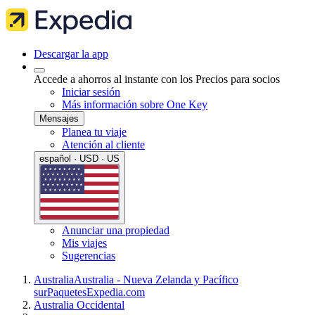
Descargar la app
Accede a ahorros al instante con los Precios para socios
Iniciar sesión
Más información sobre One Key
Mensajes
Planea tu viaje
Atención al cliente
español · USD · US
Anunciar una propiedad
Mis viajes
Sugerencias
Australia
Australia - Nueva Zelanda y Pacífico
sur
Paquetes
Expedia.com
Australia Occidental