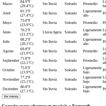
84.9°F
L
Marzo
Sin lluvia
Soleado
Promedio
(29.4°C)
ba
81.3°F
Ligeramente
Abril
Sin lluvia
Soleado
P
(27.4°C)
alto
75.0°F
Mayo
Sin lluvia
Soleado
Promedio
P
(23.9°C)
70.2°F
Ligeramente
L
Junio
Lluvia ligera
Soleado
(21.2°C)
alto
al
68.2°F
Ligeramente
Julio
Sin lluvia
Soleado
P
(20.1°C)
alto
69.8°F
L
Agosto
Sin lluvia
Soleado
Promedio
(21.0°C)
al
71.8°F
L
Septiembre
Sin lluvia
Soleado
Promedio
(22.1°C)
al
75.0°F
Ligeramente
Octubre
Sin lluvia
Soleado
P
(23.9°C)
bajo
77.2°F
Ligeramente
L
Noviembre
Sin lluvia
Soleado
(25.1°C)
bajo
ba
80.8°F
Ligeramente
Diciembre
Sin lluvia
Soleado
P
(27.1°C)
bajo
Ver menos
Consejos para ahorrar en tu viaje a Exmouth