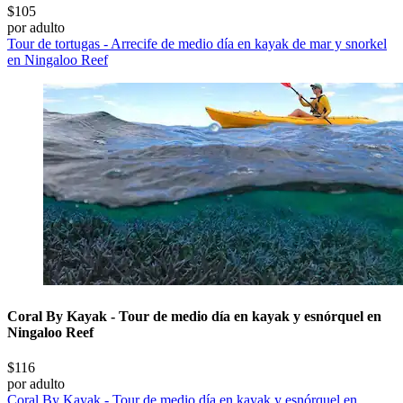
$105
por adulto
Tour de tortugas - Arrecife de medio día en kayak de mar y snorkel
en Ningaloo Reef
Coral By Kayak - Tour de medio día en kayak y esnórquel en
Ningaloo Reef
$116
por adulto
Coral By Kayak - Tour de medio día en kayak y esnórquel en