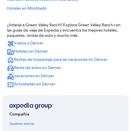
Hoteles en Montbello
Hoteles para ir de compras en Gateway
¿Volarás a Green Valley Ranch? Explora Green Valley Ranch con
Hoteles románticos en Gateway
las guías de viaje de Expedia y encuentra los mejores hoteles,
Hoteles cerca de Aurora Sports Park
paquetes, rentas de auto y mucho más.
Vuelos a Denver
Hoteles 2 estrellas en Aurora
Hoteles en Denver
Hoteles 3 estrellas en Aurora
Rentas de hospedaje para las vacaciones en Denver
Hoteles 5 estrellas en Aurora
Renta de autos en Denver
Cabañas en Aurora
Vacaciones en Denver
Tiendas de campaña en Aurora
Actividades en Denver
Casas de ciudad en Aurora
Casas de huéspedes en Aurora
Casas vacacionales en Aurora
Resorts en Aurora
Compañía
Apartamentos en Aurora
Quiénes somos