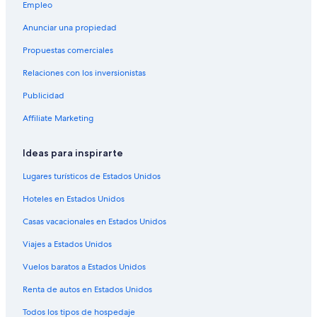
Ranchos en Aurora
Empleo
Hostales en Aurora
Anunciar una propiedad
Hoteles de Best Western en Aurora
Propuestas comerciales
Hoteles con concierge en Aurora
Relaciones con los inversionistas
Hoteles con spa en Aurora
Publicidad
Hoteles para ir de compras en Aurora
Affiliate Marketing
Hoteles todo incluido en Aurora
Hoteles de ski en Aurora
Ideas para inspirarte
Hoteles en la playa en Aurora
Lugares turísticos de Estados Unidos
Hoteles familiares en Aurora
Hoteles en Estados Unidos
Hoteles románticos en Aurora
Casas vacacionales en Estados Unidos
Hoteles baratos en Aurora
Viajes a Estados Unidos
Hoteles boutique en Aurora
Vuelos baratos a Estados Unidos
Hoteles con cocina en Aurora
Renta de autos en Estados Unidos
Hoteles con alberca en Aurora
Todos los tipos de hospedaje