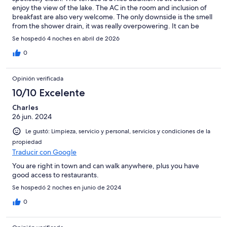
enjoy the view of the lake. The AC in the room and inclusion of
breakfast are also very welcome. The only downside is the smell
from the shower drain, it was really overpowering. It can be
mitigated by covering the drain with something but this isn’t
Se hospedó 4 noches en abril de 2026
readily provided.
0
Opinión verificada
10/10 Excelente
Charles
26 jun. 2024
Le gustó: Limpieza, servicio y personal, servicios y condiciones de la
propiedad
Traducir con Google
You are right in town and can walk anywhere, plus you have
good access to restaurants.
Se hospedó 2 noches en junio de 2024
0