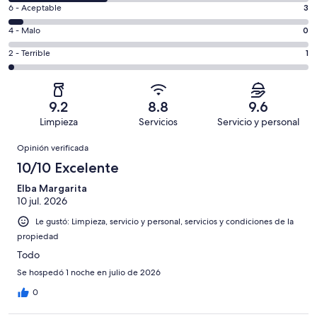
de
es
Puntuación
6 - Aceptable
3
8,
decir,
de
es
Puntuación
4 - Malo
0
Excelente.
6,
decir,
de
Basada
es
Puntuación
2 - Terrible
1
Bueno.
4,
en
decir,
de
Basada
es
33
Aceptable.
2,
en
decir,
de
Basada
es
18
Malo.
9.2
8.8
9.6
55
en
decir,
de
Basada
Limpieza
Servicios
Servicio y personal
opiniones
3
Terrible.
55
en
Opiniones
de
Basada
opiniones
Opinión verificada
0
55
en
de
10/10 Excelente
opiniones
1
55
de
Elba Margarita
opiniones
10 jul. 2026
55
opiniones
Le gustó: Limpieza, servicio y personal, servicios y condiciones de la
propiedad
Todo
Se hospedó 1 noche en julio de 2026
0