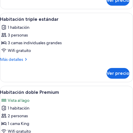
Ver precio
Habitación
individuales
Premium
con
Abrir
Una habitación de hotel con dos camas, 
6
2
Habitación triple estándar
todas
camas
1 habitación
individuales
las
3 personas
fotos
de
3 camas individuales grandes
Habitación
Wifi gratuito
triple
Más
Más detalles
estándar
detalles
sobre
Ver precio
Habitación
triple
estándar
Abrir
Habitación de hotel con cama, escritor
9
Habitación doble Premium
todas
Vista al lago
las
1 habitación
fotos
de
2 personas
Habitación
1 cama King
doble
Wifi gratuito