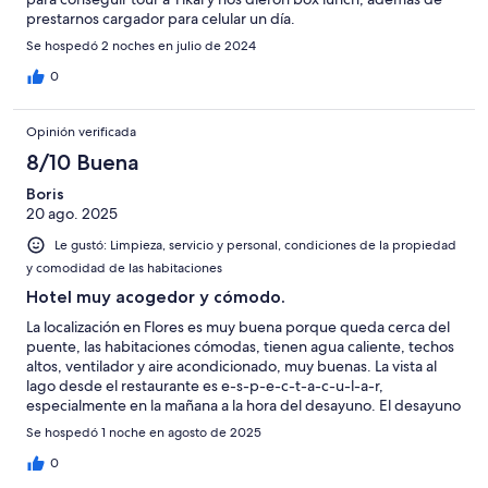
prestarnos cargador para celular un día.
Se hospedó 2 noches en julio de 2024
0
Opinión verificada
8/10 Buena
Boris
20 ago. 2025
Le gustó: Limpieza, servicio y personal, condiciones de la propiedad
y comodidad de las habitaciones
Hotel muy acogedor y cómodo.
La localización en Flores es muy buena porque queda cerca del
puente, las habitaciones cómodas, tienen agua caliente, techos
altos, ventilador y aire acondicionado, muy buenas. La vista al
lago desde el restaurante es e-s-p-e-c-t-a-c-u-l-a-r,
especialmente en la mañana a la hora del desayuno. El desayuno
apenas, muy caserito, para empezar el día.
Se hospedó 1 noche en agosto de 2025
0