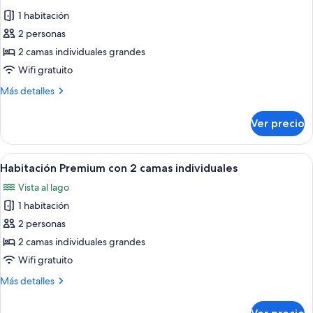
todas
1 habitación
las
2 personas
fotos
de
2 camas individuales grandes
Habitación
Wifi gratuito
estándar
Más
Más detalles
con
detalles
2
sobre
Ver precio
Habitación
camas
estándar
individuales
con
Abrir
Dos camas individuales con ropa blanc
5
2
Habitación Premium con 2 camas individuales
todas
camas
Vista al lago
individuales
las
1 habitación
fotos
de
2 personas
Habitación
2 camas individuales grandes
Premium
Wifi gratuito
con
Más
Más detalles
2
detalles
camas
sobre