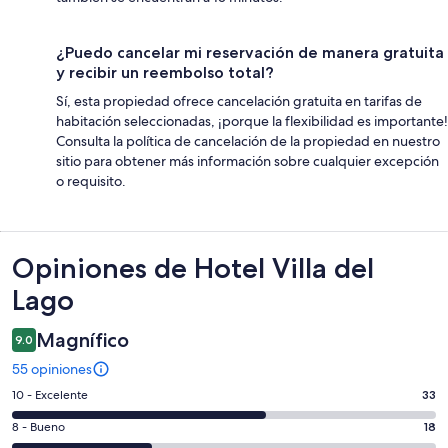
¿Puedo cancelar mi reservación de manera gratuita
y recibir un reembolso total?
Sí, esta propiedad ofrece cancelación gratuita en tarifas de
habitación seleccionadas, ¡porque la flexibilidad es importante!
Consulta la política de cancelación de la propiedad en nuestro
sitio para obtener más información sobre cualquier excepción
o requisito.
Opiniones
Opiniones de Hotel Villa del
Lago
Magnífico
9.0
55 opiniones
Puntuación
10 - Excelente
33
de
Puntuación
8 - Bueno
18
10,