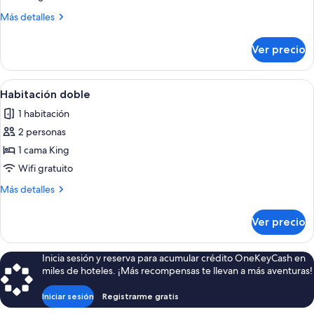
Premium
Más
Más detalles
detalles
sobre
Ver precio
Habitación
doble
Premium
Abrir
Una cama bien hecha con colcha azul y
8
Habitación doble
todas
1 habitación
las
2 personas
fotos
de
1 cama King
Habitación
Wifi gratuito
doble
Más
Más detalles
detalles
sobre
Ver precio
Habitación
doble
Inicia sesión y reserva para acumular crédito OneKeyCash en
miles de hoteles. ¡Más recompensas te llevan a más aventuras!
Iniciar sesión
Registrarme gratis