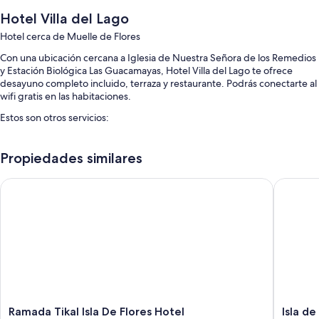
Hotel Villa del Lago
Hotel cerca de Muelle de Flores
Con una ubicación cercana a Iglesia de Nuestra Señora de los Remedios
y Estación Biológica Las Guacamayas, Hotel Villa del Lago te ofrece
desayuno completo incluido, terraza y restaurante. Podrás conectarte al
wifi gratis en las habitaciones.
Estos son otros servicios:
Recepción disponible las 24 horas y no se permite fumar en la
propiedad
Propiedades similares
Características de la habitación
Ramada Tikal Isla De Flores Hotel
Isla de F
Todas las habitaciones de Hotel Villa del Lago cuentan con amenidades,
como aire acondicionado o wifi gratis.
Otros de los servicios que también encontrarás incluyen:
Baños con amenidades de baño gratuitas
Televisiones con canales por cable
Ramada
Isla
Ramada Tikal Isla De Flores Hotel
Isla de