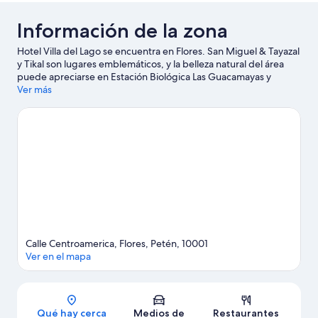
Información de la zona
Hotel Villa del Lago se encuentra en Flores. San Miguel & Tayazal
y Tikal son lugares emblemáticos, y la belleza natural del área
puede apreciarse en Estación Biológica Las Guacamayas y
Parque Central. También puedes darte una vuelta por Muelle de
Ver más
Flores y Iglesia de Nuestra Señora de los Remedios.
Visita
nuestra guía de Flores
Calle Centroamerica, Flores, Petén, 10001
Ver en el mapa
Sección del mapa
Qué hay cerca
Medios de
Restaurantes