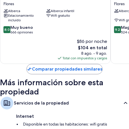
Tikal
de
Flores
Flores
Isla
Flores
Alberca
Alberca infantil
Alberc
De
Hotel
Estacionamiento
Wifi gratuito
Flores
Flores
incluido
Wifi g
Hotel
8.0
9.2
Flores
Muy bueno
Mag
8.0
9.2
de
de
666 opiniones
524 
10,
10,
$86 por noche
Muy
Magnífi
El
$104 en total
bueno,
524
precio
666
opinion
8 ago. - 9 ago.
actual
opiniones
Total con impuestos y cargos
es
de
Comparar propiedades similares
$104
Más información sobre esta
propiedad
Servicios de la propiedad
Internet
Disponible en todas las habitaciones: wifi gratis