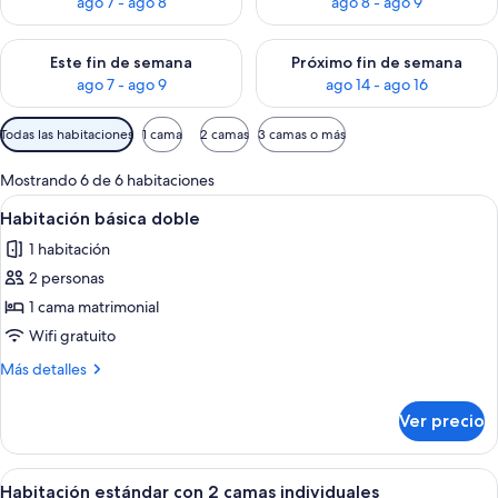
ago 7 - ago 8
ago 8 - ago 9
Consulta la disponibilidad para este fin de semana ago 7 - ag
Consulta la disponibilidad par
Este fin de semana
Próximo fin de semana
ago 7 - ago 9
ago 14 - ago 16
Filtros
Todas las habitaciones
1 cama
2 camas
3 camas o más
disponibles
para
Mostrando 6 de 6 habitaciones
las
Abrir
Una cama bien hecha con una colcha b
5
Habitación básica doble
habitaciones
todas
1 habitación
las
2 personas
fotos
de
1 cama matrimonial
Habitación
Wifi gratuito
básica
Más
Más detalles
doble
detalles
sobre
Ver precio
Habitación
básica
doble
Abrir
Habitación de hotel con dos camas, ca
5
Habitación estándar con 2 camas individuales