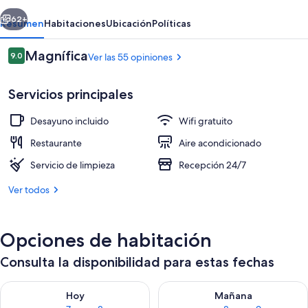
Lago
erior
Siguiente
62+
Resumen
Habitaciones
Ubicación
Políticas
Opiniones
Magnífica
9.0
Ver las 55 opiniones
9.0 de 10,
Servicios principales
Desayuno incluido
Wifi gratuito
Restaurante
Aire acondicionado
Servicio de limpieza
Recepción 24/7
Wifi gratis
Ver todos
Opciones de habitación
Consulta la disponibilidad para estas fechas
Consulta la disponibilidad para hoy ago 7 - ago 8
Consulta la disponibilidad pa
Hoy
Mañana