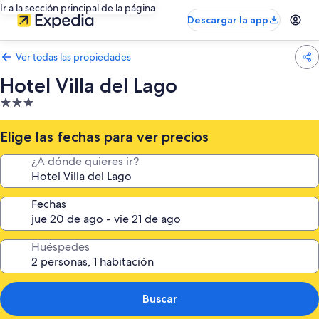
Ir a la sección principal de la página
Descargar la app
Ver todas las propiedades
Hotel Villa del Lago
Propiedad
de
3.0
Elige las fechas para ver precios
estrellas
¿A dónde quieres ir?
Fechas
Huéspedes
Buscar