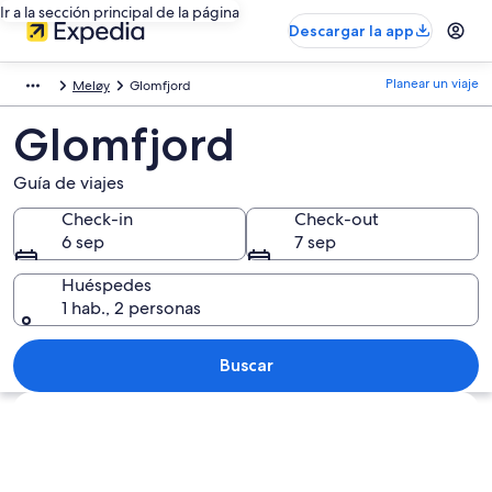
Ir a la sección principal de la página
Descargar la app
Planear un viaje
Meløy
Glomfjord
Glomfjord
Guía de viajes
Check-in
Check-out
6 sep
7 sep
Huéspedes
1 hab., 2 personas
Buscar
Explorar mapa