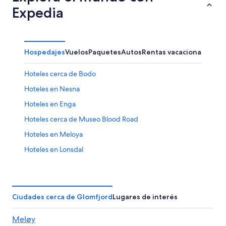
Expedia
Hospedajes
Vuelos
Paquetes
Autos
Rentas vacacionales
Hoteles cerca de Bodo
Hoteles en Nesna
Hoteles en Enga
Hoteles cerca de Museo Blood Road
Hoteles en Meloya
Hoteles en Lonsdal
Hoteles con spa en Mo-I-Rana
Hoteles para ir de compras en Mo-I-Rana
Hoteles con restaurante en Mo-I-Rana
Ciudades cerca de Glomfjord
Lugares de interés
Cabañas en Bodo
Meløy
Hoteles de golf en Bodo