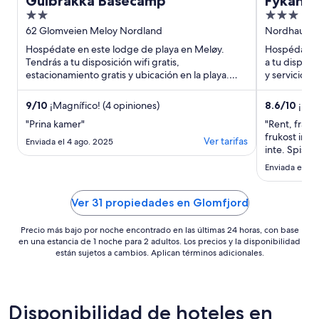
Gulbrakka Basecamp
Fykan H
2
3
out
out
62 Glomveien Meloy Nordland
Nordhaugve
of
of
Hospédate en este lodge de playa en Meløy.
Hospédate e
5
5
Tendrás a tu disposición wifi gratis,
a tu disposi
estacionamiento gratis y ubicación en la playa.
y servicio d
Estarás muy cerca de atracciones ...
atracciones .
9
/
10
¡Magnífico! (4 opiniones)
8.6
/
10
¡Exce
"Prina kamer"
"Rent, fräsc
frukost ing
Ver tarifas
Enviada el 4 ago. 2025
inte. Spis o
fritt kaffe i
Enviada el 13 
rätt fin gym
Ver 31 propiedades en Glomfjord
Precio más bajo por noche encontrado en las últimas 24 horas, con base
en una estancia de 1 noche para 2 adultos. Los precios y la disponibilidad
están sujetos a cambios. Aplican términos adicionales.
Disponibilidad de hoteles en