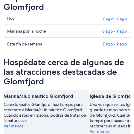
Glomfjord
Consultar
Hoy
7 ago - 8 ago
precios
en
Consultar
Mañana por la noche
8 ago - 9 ago
Glomfjord
precios
para
en
Consultar
Este fin de semana
7 ago - 9 ago
hoy,
Glomfjord
precios
7
para
en
Hospédate cerca de algunas de
ago
mañana
Glomfjord
-
por
para
las atracciones destacadas de
8
la
este
Glomfjord
ago
noche,
fin
8
de
ago
semana,
Marina/club náutico Glomfjord
Iglesia de Glomfjor
-
7
Cuando visites Glomfjord, haz tiempo para
Una vez que visites Igle
9
ago
acercarte a Marina/club náutico Glomfjord.
guarda tiempo para con
ago
-
Cuando estés en la zona, podrás disfrutar de
de Glomfjord. Cuando vi
9
la naturaleza.
tiempo para pasear a ori
ago
Ver menos
recorrer sus museos int
Ver menos