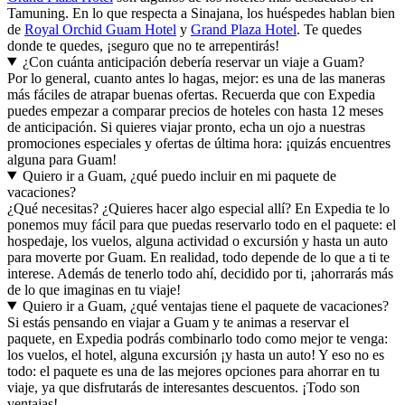
Tamuning. En lo que respecta a Sinajana, los huéspedes hablan bien
de
Royal Orchid Guam Hotel
y
Grand Plaza Hotel
. Te quedes
donde te quedes, ¡seguro que no te arrepentirás!
¿Con cuánta anticipación debería reservar un viaje a Guam?
Por lo general, cuanto antes lo hagas, mejor: es una de las maneras
más fáciles de atrapar buenas ofertas. Recuerda que con Expedia
puedes empezar a comparar precios de hoteles con hasta 12 meses
de anticipación. Si quieres viajar pronto, echa un ojo a nuestras
promociones especiales y ofertas de última hora: ¡quizás encuentres
alguna para Guam!
Quiero ir a Guam, ¿qué puedo incluir en mi paquete de
vacaciones?
¿Qué necesitas? ¿Quieres hacer algo especial allí? En Expedia te lo
ponemos muy fácil para que puedas reservarlo todo en el paquete: el
hospedaje, los vuelos, alguna actividad o excursión y hasta un auto
para moverte por Guam. En realidad, todo depende de lo que a ti te
interese. Además de tenerlo todo ahí, decidido por ti, ¡ahorrarás más
de lo que imaginas en tu viaje!
Quiero ir a Guam, ¿qué ventajas tiene el paquete de vacaciones?
Si estás pensando en viajar a Guam y te animas a reservar el
paquete, en Expedia podrás combinarlo todo como mejor te venga:
los vuelos, el hotel, alguna excursión ¡y hasta un auto! Y eso no es
todo: el paquete es una de las mejores opciones para ahorrar en tu
viaje, ya que disfrutarás de interesantes descuentos. ¡Todo son
ventajas!