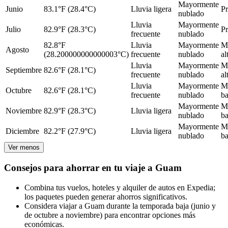
Mayormente
Junio
83.1°F (28.4°C)
Lluvia ligera
P
nublado
Lluvia
Mayormente
Julio
82.9°F (28.3°C)
P
frecuente
nublado
82.8°F
Lluvia
Mayormente
M
Agosto
(28.200000000000003°C)
frecuente
nublado
al
Lluvia
Mayormente
M
Septiembre
82.6°F (28.1°C)
frecuente
nublado
al
Lluvia
Mayormente
M
Octubre
82.6°F (28.1°C)
frecuente
nublado
ba
Mayormente
M
Noviembre
82.9°F (28.3°C)
Lluvia ligera
nublado
ba
Mayormente
M
Diciembre
82.2°F (27.9°C)
Lluvia ligera
nublado
ba
Ver menos
Consejos para ahorrar en tu viaje a Guam
Combina tus vuelos, hoteles y alquiler de autos en Expedia;
los paquetes pueden generar ahorros significativos.
Considera viajar a Guam durante la temporada baja (junio y
de octubre a noviembre) para encontrar opciones más
económicas.