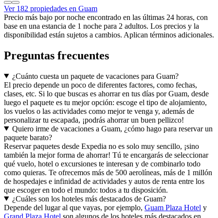
Ver 182 propiedades en Guam
Precio más bajo por noche encontrado en las últimas 24 horas, con
base en una estancia de 1 noche para 2 adultos. Los precios y la
disponibilidad están sujetos a cambios. Aplican términos adicionales.
Preguntas frecuentes
¿Cuánto cuesta un paquete de vacaciones para Guam?
El precio depende un poco de diferentes factores, como fechas,
clases, etc. Si lo que buscas es ahorrar en tus días por Guam, desde
luego el paquete es tu mejor opción: escoge el tipo de alojamiento,
los vuelos o las actividades como mejor te venga y, además de
personalizar tu escapada, ¡podrás ahorrar un buen pellizco!
Quiero irme de vacaciones a Guam, ¿cómo hago para reservar un
paquete barato?
Reservar paquetes desde Expedia no es solo muy sencillo, ¡sino
también la mejor forma de ahorrar! Tú te encargarás de seleccionar
qué vuelo, hotel o excursiones te interesan y de combinarlo todo
como quieras. Te ofrecemos más de 500 aerolíneas, más de 1 millón
de hospedajes e infinidad de actividades y autos de renta entre los
que escoger en todo el mundo: todos a tu disposición.
¿Cuáles son los hoteles más destacados de Guam?
Depende del lugar al que vayas, por ejemplo,
Guam Plaza Hotel
y
Grand Plaza Hotel
son algunos de los hoteles más destacados en