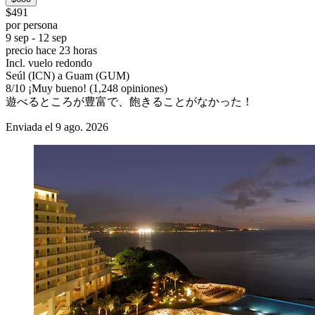
$491
por persona
9 sep - 12 sep
precio hace 23 horas
Incl. vuelo redondo
Seúl (ICN) a Guam (GUM)
8
/
10
¡Muy bueno! (1,248 opiniones)
遊べるところが豊富で、飽きることがなかった！
Enviada el 9 ago. 2026