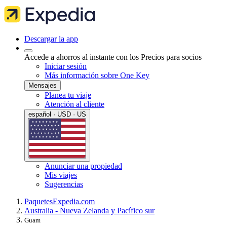
Descargar la app
Accede a ahorros al instante con los Precios para socios
Iniciar sesión
Más información sobre One Key
Mensajes
Planea tu viaje
Atención al cliente
español · USD · US
Anunciar una propiedad
Mis viajes
Sugerencias
Paquetes
Expedia.com
Australia - Nueva Zelanda y Pacífico sur
Guam