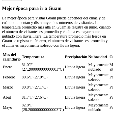
Mejor época para ir a Guam
La mejor época para visitar Guam puede depender del clima y de
cuándo aumentan y disminuyen los números de visitantes. La
temperatura promedio más alta en Guam se registra en junio, cuando
el número de visitantes es promedio y el clima es mayormente
nublado con lluvia ligera. La temperatura promedio más fresca en
Guam se registra en febrero, el número de visitantes es promedio y
el clima es mayormente soleado con lluvia ligera.
Mes del
Temperatura
Precipitación
Nubosidad
O
calendario
81.0°F
Mayormente
M
Enero
Lluvia ligera
(27.200000000000003°C)
nublado
al
Mayormente
Febrero
80.6°F (27.0°C)
Lluvia ligera
P
soleado
Mayormente
Marzo
80.8°F (27.1°C)
Lluvia ligera
P
soleado
Mayormente
Abril
81.7°F (27.6°C)
Lluvia ligera
P
soleado
82.8°F
Mayormente
Mayo
Lluvia ligera
P
(28.200000000000003°C)
nublado