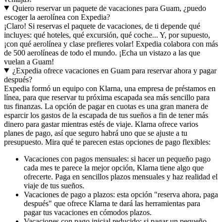
Quiero reservar un paquete de vacaciones para Guam, ¿puedo
escoger la aerolínea con Expedia?
¡Claro! Si reservas el paquete de vacaciones, de ti depende qué
incluyes: qué hoteles, qué excursión, qué coche... Y, por supuesto,
¡con qué aerolínea y clase prefieres volar! Expedia colabora con más
de 500 aerolíneas de todo el mundo. ¡Echa un vistazo a las que
vuelan a Guam!
¿Expedia ofrece vacaciones en Guam para reservar ahora y pagar
después?
Expedia formó un equipo con Klarna, una empresa de préstamos en
línea, para que reservar tu próxima escapada sea más sencillo para
tus finanzas. La opción de pagar en cuotas es una gran manera de
esparcir los gastos de la escapada de tus sueños a fin de tener más
dinero para gastar mientras estés de viaje. Klarna ofrece varios
planes de pago, así que seguro habrá uno que se ajuste a tu
presupuesto. Mira qué te parecen estas opciones de pago flexibles:
Vacaciones con pagos mensuales: si hacer un pequeño pago
cada mes te parece la mejor opción, Klarna tiene algo que
ofrecerte. Paga en sencillos plazos mensuales y haz realidad el
viaje de tus sueños.
Vacaciones de pago a plazos: esta opción "reserva ahora, paga
después" que ofrece Klarna te dará las herramientas para
pagar tus vacaciones en cómodos plazos.
Vacaciones con pago inicial reducido: si pagar un pequeño