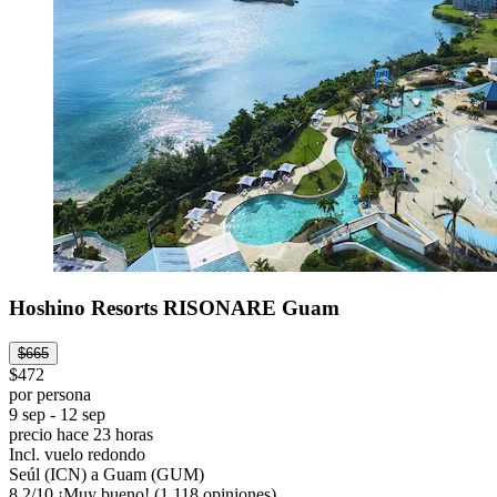
Hoshino Resorts RISONARE Guam
$665
$472
por persona
9 sep - 12 sep
precio hace 23 horas
Incl. vuelo redondo
Seúl (ICN) a Guam (GUM)
8.2
/
10
¡Muy bueno! (1,118 opiniones)