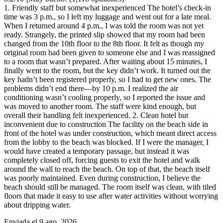
1. Friendly staff but somewhat inexperienced The hotel’s check-in
time was 3 p.m., so I left my luggage and went out for a late meal.
When I returned around 4 p.m., I was told the room was not yet
ready. Strangely, the printed slip showed that my room had been
changed from the 10th floor to the 8th floor. It felt as though my
original room had been given to someone else and I was reassigned
to a room that wasn’t prepared. After waiting about 15 minutes, I
finally went to the room, but the key didn’t work. It turned out the
key hadn’t been registered properly, so I had to get new ones. The
problems didn’t end there—by 10 p.m. I realized the air
conditioning wasn’t cooling properly, so I reported the issue and
was moved to another room. The staff were kind enough, but
overall their handling felt inexperienced. 2. Clean hotel but
inconvenient due to construction The facility on the beach side in
front of the hotel was under construction, which meant direct access
from the lobby to the beach was blocked. If I were the manager, I
would have created a temporary passage, but instead it was
completely closed off, forcing guests to exit the hotel and walk
around the wall to reach the beach. On top of that, the beach itself
was poorly maintained. Even during construction, I believe the
beach should still be managed. The room itself was clean, with tiled
floors that made it easy to use after water activities without worrying
about dripping water.
Enviada el 9 ago. 2026