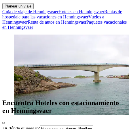
Planear un viaje
Guía de viaje de Henningsvaer
Hoteles en Henningsvaer
Rentas de
hospedaje para las vacaciones en Henningsvaer
Vuelos a
Henningsvaer
Renta de autos en Henningsvaer
Paquetes vacacionales
en Henningsvaer
Encuentra Hoteles con estacionamiento
en Henningsvaer
¿A dónde quieres ir?