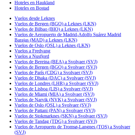
Hoteles en Haukland
Hoteles en Bostad
Vuelos desde Leknes
Vuelos de Bergen (BGO) a Leknes (LKN)
Vuelos de Bilbao (BIO) a Leknes (LKN)
Vuelos de Aeropuerto de Madrid-Adolfo Suárez Madrid
Barajas (MAD) a Leknes (LKN)
Vuelos de Oslo (OSL) a Leknes (LKN)
Vuelos a Fredvang
Vuelos a Nusfjord
Vuelos de Bereina (BEA) a Svolvaer (SVJ)
Vuelos de Bergen (BGO) a Svolvaer (SVJ)
Vuelos de París (CDG) a Svolvaer (SVJ)
Vuelos de Dhaka (DAC) a Svolvaer (SVJ)
Vuelos de Londres (LHR) a Svolvaer (SVJ)
Vuelos de Lisboa (LIS) a Svolvaer (SVJ)
Vuelos de Miami (MIA) a Svolvaer (SVJ)
Vuelos de Narvik (NVK) a Svolvaer (SVJ)
Vuelos de Oslo (OSL) a Svolvaer (SVJ)
Vuelos de Pattani (PAN) a Svolvaer (SVJ)
Vuelos de Stokmarknes (SKN) a Svolvaer (SVJ)
Vuelos de Tandag (TDG) a Svolvaer (SVJ)
Vuelos de Aeropuerto de Tromsø-Langnes (TOS) a Svolvaer
(SVJ)