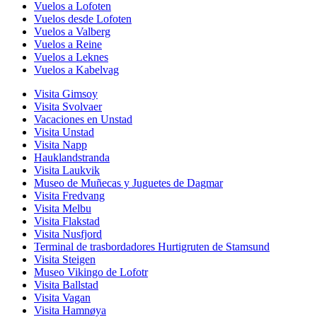
Vuelos a Lofoten
Vuelos desde Lofoten
Vuelos a Valberg
Vuelos a Reine
Vuelos a Leknes
Vuelos a Kabelvag
Visita Gimsoy
Visita Svolvaer
Vacaciones en Unstad
Visita Unstad
Visita Napp
Hauklandstranda
Visita Laukvik
Museo de Muñecas y Juguetes de Dagmar
Visita Fredvang
Visita Melbu
Visita Flakstad
Visita Nusfjord
Terminal de trasbordadores Hurtigruten de Stamsund
Visita Steigen
Museo Vikingo de Lofotr
Visita Ballstad
Visita Vagan
Visita Hamnøya