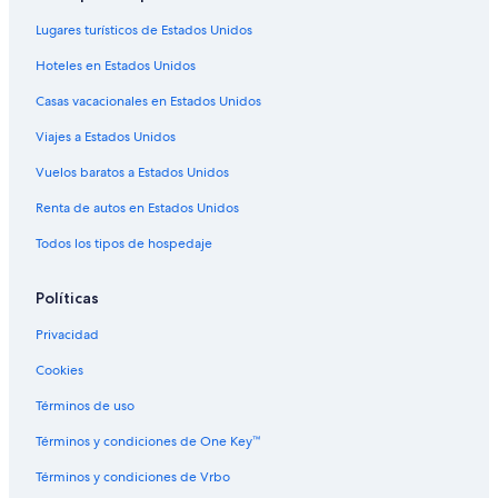
Hoteles cerca de Centro comercial The Shops At Northfield
Lugares turísticos de Estados Unidos
Apart-Hoteles en Five Points
Hoteles en Estados Unidos
Hoteles con alberca en Five Points
Casas vacacionales en Estados Unidos
Hoteles con restaurante en Five Points
Viajes a Estados Unidos
Hoteles en Five Points
Casas de campo en Estación de tren 27th - Welton
Vuelos baratos a Estados Unidos
Hoteles cerca de Mile High Flea Market
Renta de autos en Estados Unidos
Hoteles cerca de Parroquia del Sagrado Corazón
Todos los tipos de hospedaje
Hoteles en City Park
Políticas
Hoteles románticos en Distrito artístico norte del río
Privacidad
Hoteles cerca de viñedos en Distrito artístico norte del río
Cookies
Hoteles en Distrito artístico norte del río
Hoteles en Thornton
Términos de uso
Hoteles cerca de Denver Coliseum
Términos y condiciones de One Key™
Hoteles de Drury Inn & Suites en Derby
Términos y condiciones de Vrbo