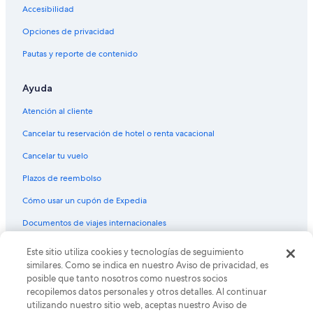
Hoteles en Derby
Accesibilidad
Hoteles de ski en North Park Hill
Opciones de privacidad
Pautas y reporte de contenido
Ayuda
Atención al cliente
Cancelar tu reservación de hotel o renta vacacional
Cancelar tu vuelo
Plazos de reembolso
Cómo usar un cupón de Expedia
Documentos de viajes internacionales
Este sitio utiliza cookies y tecnologías de seguimiento
© 2026 Expedia, Inc., una empresa de Expedia Group. Todos los
derechos reservados. Expedia y el logo de Expedia son marcas
similares. Como se indica en nuestro Aviso de privacidad, es
registradas o marcas comerciales de Expedia, Inc. CST# 2029030-50.
posible que tanto nosotros como nuestros socios
recopilemos datos personales y otros detalles. Al continuar
utilizando nuestro sitio web, aceptas nuestro Aviso de