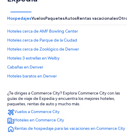
Hospedajes
Vuelos
Paquetes
Autos
Rentas vacacionales
Otros
Hoteles cerca de AMF Bowling Center
Hoteles cerca de Parque de la Ciudad
Hoteles cerca de Zoológico de Denver
Hoteles 3 estrellas en Welby
Cabañas en Denver
Hoteles baratos en Denver
Hoteles en Denver
¿Te diriges a Commerce City? Explora Commerce City con las
Moteles en Denver
guías de viaje de Expedia y encuentra los mejores hoteles,
Hoteles cerca de Rocky Mountain Arsenal National Wildlife
paquetes, rentas de auto y mucho más.
Refuge Visitor Center
Vuelos a Commerce City
Hoteles en Centro de Denver
Hoteles en Commerce City
Hoteles cerca de National Western Complex
Rentas de hospedaje para las vacaciones en Commerce City