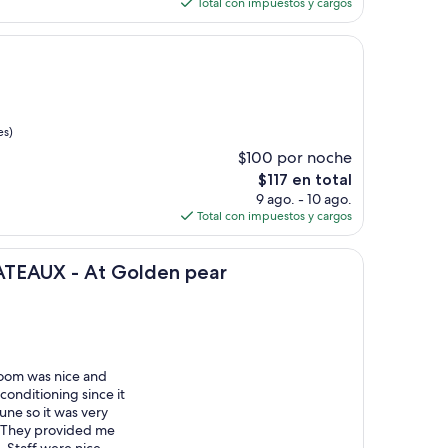
actual
Total con impuestos y cargos
es
de
$62
es)
$100 por noche
El
$117 en total
precio
9 ago. - 10 ago.
actual
Total con impuestos y cargos
es
de
At Golden pear
$117
TEAUX - At Golden pear
 room was nice and
 conditioning since it
June so it was very
. They provided me