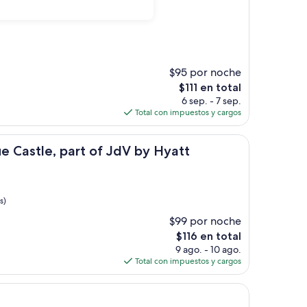
$95 por noche
El
$111 en total
precio
6 sep. - 7 sep.
actual
Total con impuestos y cargos
es
de
 part of JdV by Hyatt
$111
e Castle, part of JdV by Hyatt
s)
$99 por noche
El
$116 en total
precio
9 ago. - 10 ago.
actual
Total con impuestos y cargos
es
de
$116