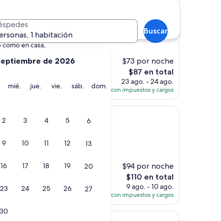
éspedes
es)
Buscar
ersonas, 1 habitación
te como en casa,
sala independiente
septiembre de 2026
$73 por noche
tesia, disponi le
El
”
$87 en total
precio
23 ago. - 24 ago.
martes
miércoles
jueves
viernes
sábado
domingo
mié.
jue.
vie.
sáb.
dom.
actual
Total con impuestos y cargos
es
de
$87
2
3
4
5
6
9
10
11
12
13
es)
$94 por noche
16
17
18
19
20
nde y comoda”
El
$110 en total
precio
9 ago. - 10 ago.
23
24
25
26
27
actual
Total con impuestos y cargos
es
30
de
$110