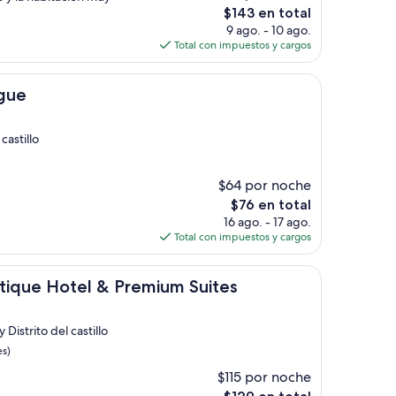
El
$143 en total
precio
9 ago. - 10 ago.
actual
Total con impuestos y cargos
es
de
$143
ague
castillo
$64 por noche
El
$76 en total
precio
16 ago. - 17 ago.
actual
Total con impuestos y cargos
es
de
tel & Premium Suites
$76
utique Hotel & Premium Suites
Distrito del castillo
es)
$115 por noche
El