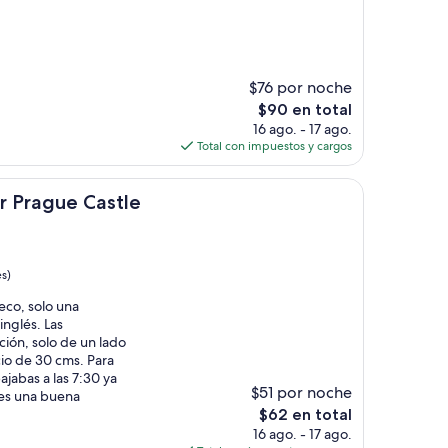
$76 por noche
El
$90 en total
precio
16 ago. - 17 ago.
actual
Total con impuestos y cargos
es
de
 Castle
$90
ůr Prague Castle
s)
eco, solo una
inglés. Las
ción, solo de un lado
cio de 30 cms. Para
ajabas a las 7:30 ya
$51 por noche
 es una buena
El
$62 en total
precio
16 ago. - 17 ago.