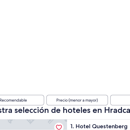
Recomendable
Precio (menor a mayor)
tra selección de hoteles en Hradcan
uestenberg
Hotel Questenberg
1. Hotel Questenberg