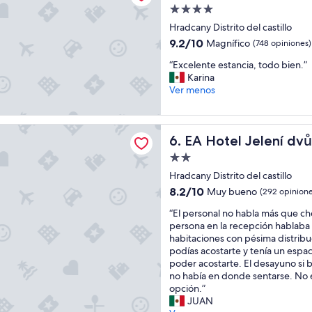
o
e
Propiedad
m
r
de
o
Hradcany Distrito del castillo
l
4.0
d
i
9.2
9.2/10
Magnífico
(748 opiniones)
a
m
estrellas
de
“
”
“Excelente estancia, todo bien.”
p
10,
E
Karina
i
Magnífico,
x
Ver menos
o
(748
c
,
opiniones)
e
c
l
o
 Jelení dvůr Prague Castle
EA Hotel Jelení dvůr Prague
6. EA Hotel Jelení dv
e
m
n
o
Propiedad
t
d
de
Hradcany Distrito del castillo
e
o
2.0
e
8.2
y
8.2/10
Muy bueno
(292 opinione
estrellas
s
de
c
“
“El personal no habla más que ch
t
10,
o
E
persona en la recepción hablaba 
a
Muy
n
l
habitaciones con pésima distribu
n
bueno,
u
p
podías acostarte y tenía un espa
c
(292
n
e
poder acostarte. El desayuno si b
i
opiniones)
a
r
no había en donde sentarse. No
a
s
s
opción.”
,
a
o
JUAN
t
l