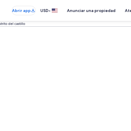
•
Abrir app
USD
Anunciar una propiedad
Ate
rito del castillo