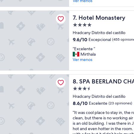
n
Ver menos
o
a
a
d
i
l
o
n
onastery
n
Hotel Monastery
7. Hotel Monastery
b
d
o
i
e
Propiedad
h
e
p
de
a
Hradcany Distrito del castillo
n
e
4.0
b
.
9.6
9.6/10
n
Excepcional
(455 opinion
l
estrellas
”
de
d
“
a
“Excelente ”
10,
i
E
m
Mirthala
Excepcional,
e
x
á
Ver menos
(455
n
c
s
opiniones)
t
e
q
e
l
u
RLAND CHATEAUX - At Golden pear
p
SPA BEERLAND CHATEAUX - 
8. SPA BEERLAND CHA
e
e
a
n
c
r
Propiedad
t
h
a
de
Hradcany Distrito del castillo
e
e
d
3.5
”
c
8.6
8.6/10
Excelente
(23 opiniones)
i
estrellas
o
de
s
“
“It was cool place to stay in, the
,
10,
f
I
clean, but there is no working air
s
Excelente,
r
t
is an old building. I was there in 
o
(23
u
w
hot and even hotter in the room
l
opiniones)
t
a