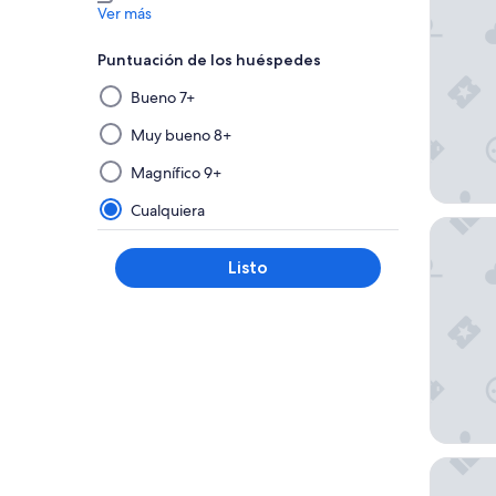
Ver más
Puntuación de los huéspedes
Al
Bueno 7+
seleccionar
y
Muy bueno 8+
aplicar
Magnífico 9+
un
filtro
Cualquiera
Lindner 
de
este
Listo
grupo,
los
resultados
se
actualizarán
en
una
nueva
página.
Hotel S