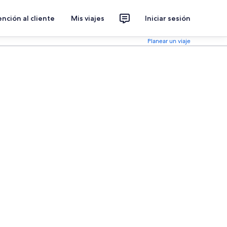
nción al cliente
Mis viajes
Iniciar sesión
Planear un viaje