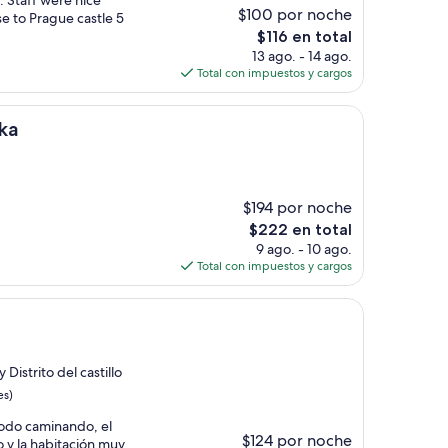
. Staff were nice
$100 por noche
se to Prague castle 5
El
$116 en total
precio
13 ago. - 14 ago.
actual
Total con impuestos y cargos
es
de
$116
ka
$194 por noche
El
$222 en total
precio
9 ago. - 10 ago.
actual
Total con impuestos y cargos
es
de
$222
Distrito del castillo
es)
todo caminando, el
$124 por noche
 y la habitación muy