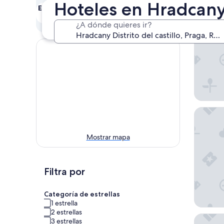
Hoteles en Hradcany D
Este fin de semana
Próximo fin de
semana
7 ago. - 9 ago.
¿A dónde quieres ir?
14 ago. - 16 ago.
Hotel G
Mostrar mapa
Filtra por
Categoría de estrellas
1 estrella
2 estrellas
The King
3 estrellas