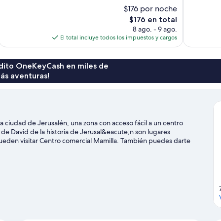
Magnífico,
Excepcional
$176 por noche
341
266
El
$176 en total
opiniones
opiniones
precio
8 ago. - 9 ago.
actual
El total incluye todos los impuestos y cargos
es
de
$176
rédito OneKeyCash en miles de
ás aventuras!
a ciudad de Jerusalén, una zona con acceso fácil a un centro
 de David de la historia de Jerusal&eacute;n son lugares
pueden visitar Centro comercial Mamilla. También puedes darte
emplo. Encontrarás muchas opciones para conocer la zona con
a guía de Jerusalén