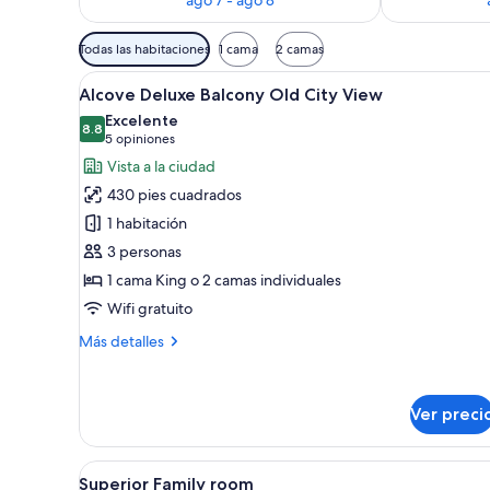
Filtros
Todas las habitaciones
1 cama
2 camas
disponibles
Abrir
Habitación de hotel con balcón,
para
4
Alcove Deluxe Balcony Old City View
todas
las
Excelente
las
8.8
habitaciones
8.8 de 10
(5
5 opiniones
fotos
opiniones)
Vista a la ciudad
de
430 pies cuadrados
Alcove
1 habitación
Deluxe
3 personas
Balcony
1 cama King o 2 camas individuales
Old
City
Wifi gratuito
View
Más
Más detalles
detalles
sobre
Alcove
Ver preci
Deluxe
Balcony
Old
Abrir
Una habitación de hotel con una
City
6
Superior Family room