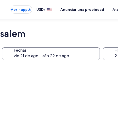
•
Abrir app
USD
Anunciar una propiedad
Ate
usalem
Fechas
H