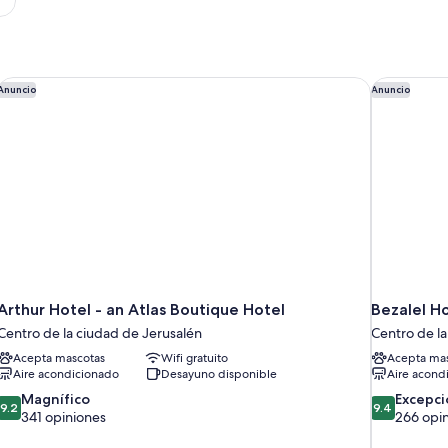
Arthur Hotel - an Atlas Boutique Hotel
Bezalel Ho
Anuncio
Anuncio
Arthur Hotel - an Atlas Boutique Hotel
Bezalel Ho
Centro de la ciudad de Jerusalén
Centro de la
Acepta mascotas
Wifi gratuito
Acepta mas
Aire acondicionado
Desayuno disponible
Aire acond
9.2
9.4
Magnífico
Excepci
9.2
9.4
de
de
341 opiniones
266 opi
10,
10,