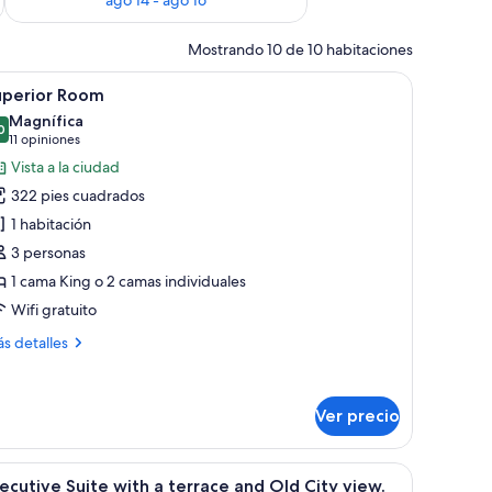
Mostrando 10 de 10 habitaciones
, televisión, escritorio con silla y balcón con cortinas.
brir
Una habitación de hotel con una cama, mesitas
3
uperior Room
odas
Magnífica
s
0
9.0 de 10
(11
11 opiniones
otos
opiniones)
Vista a la ciudad
e
322 pies cuadrados
uperior
1 habitación
oom
3 personas
1 cama King o 2 camas individuales
Wifi gratuito
ás
s detalles
talles
bre
perior
Ver precio
oom
levisor, balcón con vistas y una mesa con lámpara y planta.
brir
Una sala de estar moderna con un sofá de cuer
5
ecutive Suite with a terrace and Old City view.