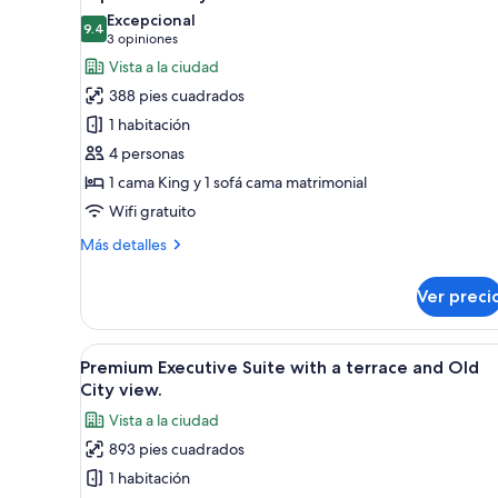
todas
View
Excepcional
las
9.4
9.4 de 10
(3
3 opiniones
fotos
opiniones)
Vista a la ciudad
de
388 pies cuadrados
Superior
1 habitación
Family
4 personas
room
1 cama King y 1 sofá cama matrimonial
Wifi gratuito
Más
Más detalles
detalles
sobre
Ver preci
Superior
Family
room
Abrir
Un balcón con vista a una ciud
7
Premium Executive Suite with a terrace and Old
todas
City view.
las
Vista a la ciudad
fotos
893 pies cuadrados
de
1 habitación
Premium