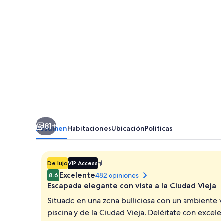
Jerusalem
81+
Resumen
Habitaciones
Ubicación
Políticas
Propiedad
De lujo
VIP Access
de
Excelente
482 opiniones
8.6
1.401298464324817E-
Escapada elegante con vista a la Ciudad Vieja
45
Situado en una zona bulliciosa con un ambiente v
estrellas
piscina y de la Ciudad Vieja. Deléitate con exce