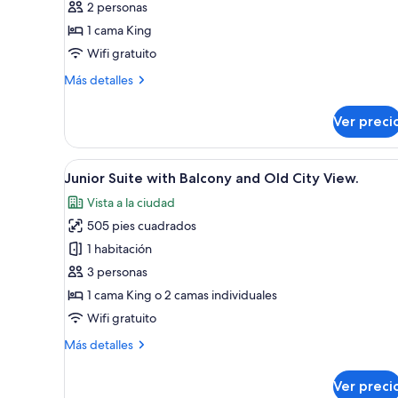
Executive
2 personas
Suite
1 cama King
with
Wifi gratuito
a
Más
Más detalles
terrace
detalles
and
sobre
Ver preci
Premium
Old
Executive
City
Suite
Abrir
Junior Suite with Balcony and 
view.
5
with
Junior Suite with Balcony and Old City View.
todas
a
Vista a la ciudad
terrace
las
and
505 pies cuadrados
fotos
Old
de
1 habitación
City
Junior
view.
3 personas
Suite
1 cama King o 2 camas individuales
with
Wifi gratuito
Balcony
Más
Más detalles
and
detalles
Old
sobre
Ver preci
City
Junior