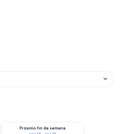
fin de semana ago 7 - ago 9
Consulta la disponibilidad para el próximo fin de semana ago 
Próximo fin de semana
ago 14 - ago 16