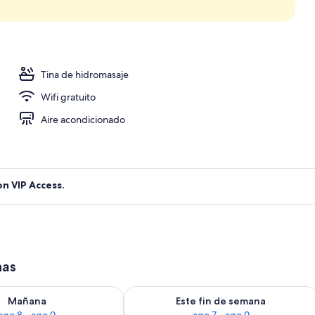
et todos los días (con cargo)
Tina de hidromasaje
Wifi gratuito
Aire acondicionado
on VIP Access.
has
isponibilidad para mañana ago 8 - ago 9
Consulta la disponibilidad para este 
Mañana
Este fin de semana
ago 8 - ago 9
ago 7 - ago 9