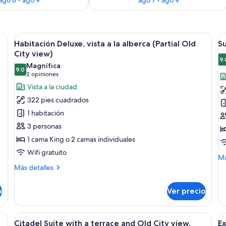
 sofá, sillón, escritorio y mesa de centro.
Abrir
Habitación de hotel con una cama grande
A
3
Habitación Deluxe, vista a la alberca (Partial Old
S
todas
t
City view)
las
la
9.
Magnífica
9.0
fotos
f
9.0 de 10
(2
2 opiniones
de
d
opiniones)
Vista a la ciudad
Habitación
S
322 pies cuadrados
Deluxe,
R
1 habitación
vista
3 personas
a
1 cama King o 2 camas individuales
la
Wifi gratuito
alberca
M
Má
(Partial
de
Más
Más detalles
so
Old
detalles
Su
sobre
City
o
Ver precio
R
Habitación
view)
Deluxe,
vista
 cama, mesitas de noche, un escritorio, una silla y un televisor.
Abrir
Habitación de hotel con cama, sofá, te
A
4
a
Citadel Suite with a terrace and Old City view.
Ex