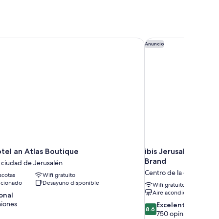
tel an Atlas Boutique
ibis Jerusalem city 
Anuncio
tel an Atlas Boutique
ibis Jerusalem city Center - An
Brand
 ciudad de Jerusalén
Centro de la ciudad de 
cotas
Wifi gratuito
icionado
Desayuno disponible
Wifi gratuito
Aire acondicionado
onal
niones
8.6
Excelente
8.6
de
750 opiniones