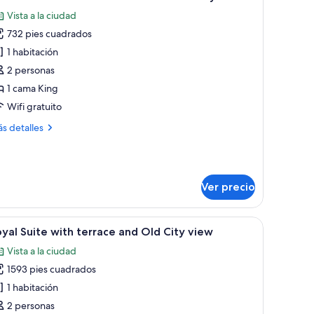
odas
Vista a la ciudad
s
732 pies cuadrados
otos
e
1 habitación
xecutive
2 personas
uite
1 cama King
ith
Wifi gratuito
ás
s detalles
errace
talles
nd
bre
ld
ecutive
ite
ity
Ver precio
th
iew.
rrace
de madera, estanterías y una alfombra azul.
brir
Amplia sala de estar con un sofá de cuero, una
d
6
yal Suite with terrace and Old City view
odas
d
Vista a la ciudad
ty
s
ew.
1593 pies cuadrados
otos
e
1 habitación
oyal
2 personas