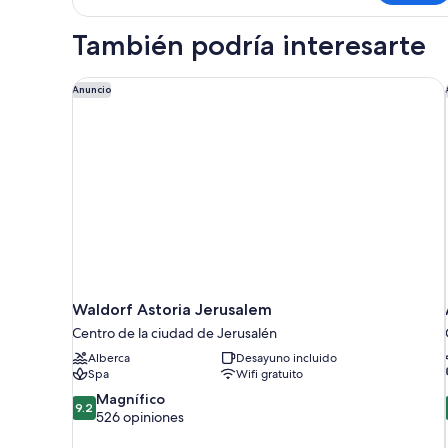
Suite
View.
with
También podría interesarte
Balcony
and
Old
Waldorf Astoria Jerusalem
Anuncio
City
View.
Waldorf Astoria Jerusalem
Centro de la ciudad de Jerusalén
Alberca
Desayuno incluido
Spa
Wifi gratuito
9.2
Magnífico
9.2
de
526 opiniones
10,