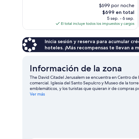
Magnífico,
$699 por noche
526
El
$699 en total
opiniones
precio
5 sep. - 6 sep.
actual
El total incluye todos los impuestos y cargos
es
de
$699
Inicia sesión y reserva para acumular c
hoteles. ¡Más recompensas te llevan a m
Información de la zona
The David Citadel Jerusalem se encuentra en Centro de l
comercial. Iglesia del Santo Sepulcro y Museo de la torre
emblemáticos, y los turistas que quieran ir de compras 
una vuelta por Muro de las lamentaciones y Monte del T
Ver más
actividades como renta o tours en segway.
Visita nuestr