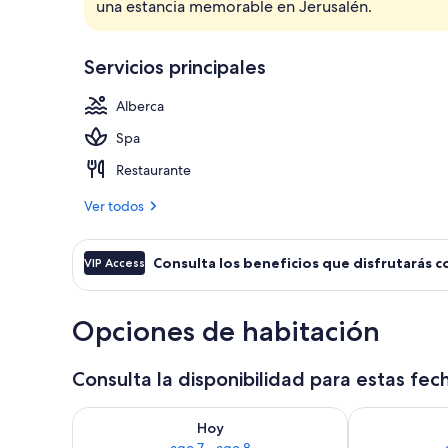
una estancia memorable en Jerusalén.
Desayuno buff
Servicios principales
Alberca
Spa
Restaurante
Ver todos
Consulta los beneficios que disfrutarás c
VIP Access
Opciones de habitación
Consulta la disponibilidad para estas fec
Consulta la disponibilidad para hoy ago 7 - ago 8
Consulta la d
Hoy
ago 7 - ago 8