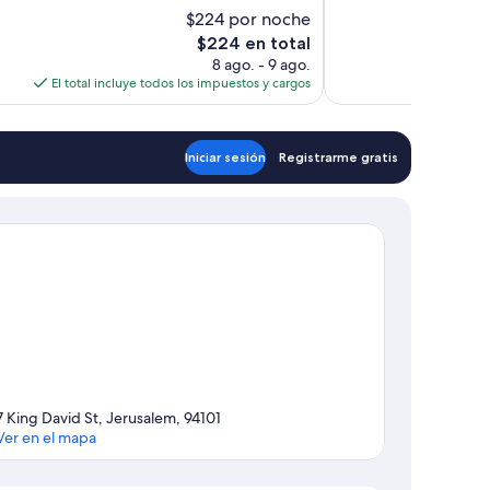
,
10,
$224 por noche
Excelente,
El
$224 en total
750
precio
8 ago. - 9 ago.
opiniones
actual
El total incluye todos los impuestos y cargos
El to
es
de
$224
Iniciar sesión
Registrarme gratis
7 King David St, Jerusalem, 94101
Ver en el mapa
Sección del mapa