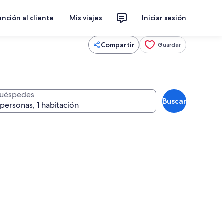
nción al cliente
Mis viajes
Iniciar sesión
Compartir
Guardar
uéspedes
Buscar