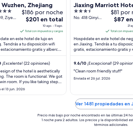
a Wuzhen, Zhejiang
Jiaxing Marriott Hot
$186 por noche
3.5
$81 por
out
9, Ziye
No. 418 Qinyi
El
El
$201 en total
$87 en
oad,
Road Jiaxing
of
precio
precio
10 ago. - 11 ago.
21 a
en
Zhejiang
5
es
es
Total con impuestos y cargos
Total con impues
hip
de
de
ate en este hotel de lujo en
Hospédate en este hotel de ne
g
$201
$87
g. Tendrás a tu disposición wifi
en Jiaxing. Tendrás a tu disposic
ang
, estacionamiento gratis y alberca
en
gratis, estacionamiento gratis y 
en
e libre. Estarás muy cerca de
restaurantes. Estarás muy cerca
total
total
iones ...
atracciones ...
por
por
0
¡Excelente! (22 opiniones)
9.6
/
10
¡Excepcional! (29 opinio
noche
noche
esign of the hotel is aesthetically
"Clean room friendly stuff"
del
del
ng. The room is functional. We got
Enviada el 26 jul. 2026
10
21
 twin room. If you like taking steps,
ago
ago
 nice choice to pick. Breakfast is
 el 13 jun. 2026
Staff are great. Special shout out
al
al
a (san bai 三白). While we were
11
22
ng the premises and chance upon
Ver 1481 propiedades en J
ago
ago
r, she came ..."
Precio más bajo por noche encontrado en las últimas 24 ho
1 noche para 2 adultos. Los precios y la disponibilidad e
términos adicionales.