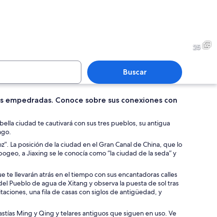
o curvo en un parque, flanqueado por árboles.
Una calle estrecha bordeada d
25
Buscar
les empedradas. Conoce sobre sus conexiones con
e piedra con grafitis rojos, una masa de agua tranquila y algo de vegetació
Un edificio moderno con tec
ella ciudad te cautivará con sus tres pueblos, su antigua
ago.
oz”. La posición de la ciudad en el Gran Canal de China, que lo
pogeo, a Jiaxing se le conocía como “la ciudad de la seda” y
etas.
e te llevarán atrás en el tiempo con sus encantadoras calles
del Pueblo de agua de Xitang y observa la puesta de sol tras
taciones, una fila de casas con siglos de antigüedad, y
tías Ming y Qing y telares antiguos que siguen en uso. Ve