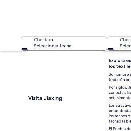
Check-in
Chec
Seleccionar fecha
Selec
Explorar mapa
Explora e
los textil
Su nombre si
tradición en 
Por siglos, 
conecta a Be
Una calle estrecha 
Visita Jiaxing
actualmente 
Los atractiv
empedradas, 
los techos d
fachadas bla
El Pueblo d