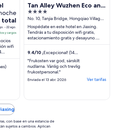
el
Tan Alley Wuzhen Eco and
 noche
4
Cultural Community
out
No. 10, Tanjia Bridge, Hongqiao Village
 total
Jiaxing zhejiang
of
Hospédate en este hotel en Jiaxing.
go. - 22 ago.
5
Tendrás a tu disposición wifi gratis,
tos y cargos
estacionamiento gratis y desayuno.
gocios
Estarás muy cerca de atracciones como
ión wifi
Mao Dun's ...
4
9.4
/
10
¡Excepcional! (14
 de
opiniones)
"Frukosten var god, särskilt
nudlarna. Vänlig och trevlig
nes)
frukostpersonal."
Ver tarifas
Enviada el 13 abr. 2026
iaxing
ras, con base en una estancia de
stán sujetos a cambios. Aplican