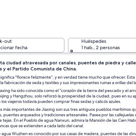
Un sender
k-out
Huéspedes
cionar fecha
1 hab., 2 personas
sta ciudad atravesada por canales, puentes de piedra y cal
es y el Partido Comunista de China.
Un muro d
gnifica “florece felizmente”, y en verdad tiene mucho que ofrecer. Esta b
la fabricación de seda y textiles y sus impresionantes ruinas a orillas del l
Jiaxing ha sido conocida como el “corazón de la tierra del pescado y el arr
ijing y Hangzhou, solo reforzó la prosperidad de la ciudad, pues en su a
bordeada de edificios de madera tradicionales, faroles rojos y plantas en mac
los viajeros todavía pueden comprar finas sedas y calicós azules.
os más importantes de Jiaxing son sus tres antiguos pueblos marítimos qu
puentes arqueados y tradiciones artesanales. Pasea por las callejuelas 
e tejas. En el Pueblo de agua Nanxun, admira la Mansión de las Cien Habi
ncas que se extienden a cada lado del canal.
e agua Wuzhen es conocido por sus casas de madera, puentes de las dinas