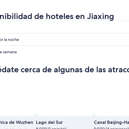
nibilidad de hoteles en Jiaxing
r
r
r la noche
r
 de semana
date cerca de algunas de las atrac
nica de Wuzhen
Lago del Sur
Canal Beijing-