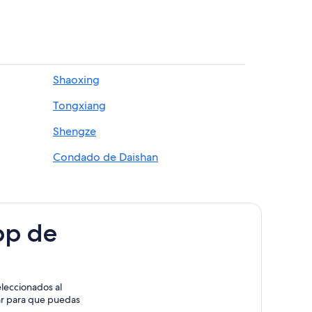
Shaoxing
Tongxiang
Shengze
Condado de Daishan
pp de
leccionados al
rar para que puedas