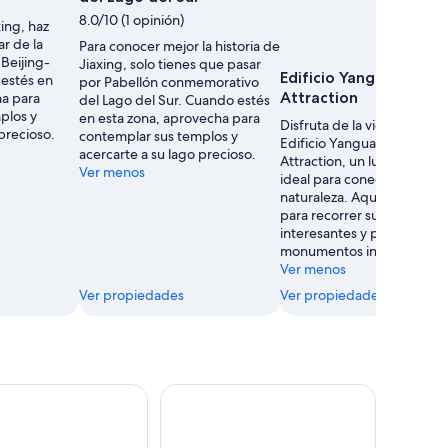
8.0/10 (1 opinión)
xing, haz
ar de la
Para conocer mejor la historia de
 Beijing-
Jiaxing, solo tienes que pasar
Edificio Yanguan Sceni
estés en
por Pabellón conmemorativo
Attraction
ha para
del Lago del Sur. Cuando estés
plos y
en esta zona, aprovecha para
Disfruta de la vida al aire li
 precioso.
contemplar sus templos y
Edificio Yanguan Scenic
acercarte a su lago precioso.
Attraction, un lugar de Hai
Ver menos
ideal para conectarte con l
naturaleza. Aquí, aprovech
para recorrer sus museos
interesantes y pasear por s
monumentos interesantes.
Ver menos
Ver propiedades
Ver propiedades