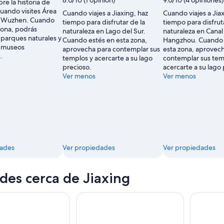
8.0/10 (1 opinión)
9.0/10 (4 opiniones)
e la historia de
uando visites Área
Cuando viajes a Jiaxing, haz
Cuando viajes a Jia
e Wuzhen. Cuando
tiempo para disfrutar de la
tiempo para disfrut
 zona, podrás
naturaleza en Lago del Sur.
naturaleza en Canal
 parques naturales y
Cuando estés en esta zona,
Hangzhou. Cuando 
s museos
aprovecha para contemplar sus
esta zona, aprovec
.
templos y acercarte a su lago
contemplar sus tem
precioso.
acercarte a su lago
Ver menos
Ver menos
dades
Ver propiedades
Ver propiedades
des cerca de Jiaxing