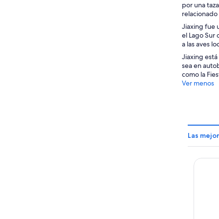
por una taza
relacionado 
Jiaxing fue 
el Lago Sur 
a las aves l
Jiaxing está
sea en autob
como la Fies
Ver menos
Las mejor
Alila W