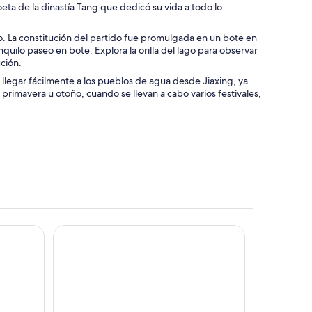
eta de la dinastía Tang que dedicó su vida a todo lo
no. La constitución del partido fue promulgada en un bote en
nquilo paseo en bote. Explora la orilla del lago para observar
ución.
llegar fácilmente a los pueblos de agua desde Jiaxing, ya
n primavera u otoño, cuando se llevan a cabo varios festivales,
Tan Alley Wuzhen Eco and Cultural Community