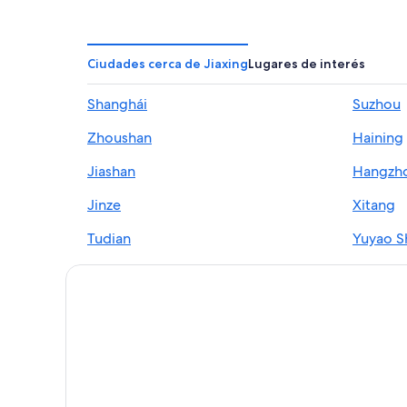
Ciudades cerca de Jiaxing
Lugares de interés
Shanghái
Suzhou
Zhoushan
Haining
Jiashan
Hangzh
Jinze
Xitang
Tudian
Yuyao S