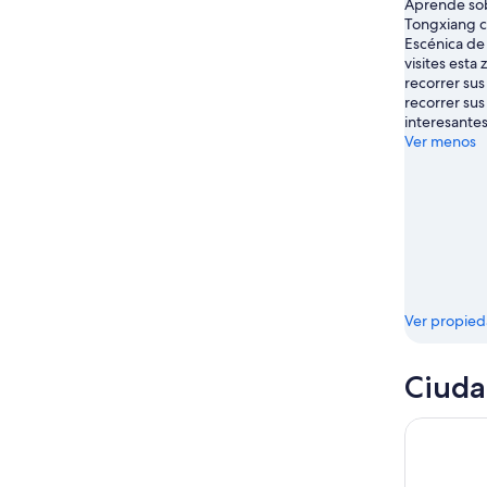
Aprende sobr
16
Tongxiang c
ago
Escénica d
visites esta
recorrer sus
recorrer su
interesantes
Ver menos
Ver propie
Ciuda