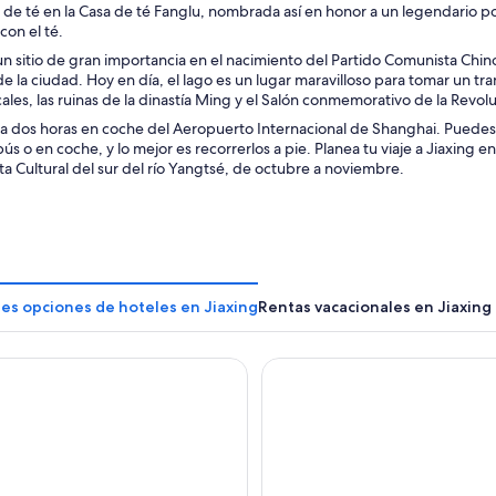
 de té en la Casa de té Fanglu, nombrada así en honor a un legendario po
con el té.
un sitio de gran importancia en el nacimiento del Partido Comunista Chi
de la ciudad. Hoy en día, el lago es un lugar maravilloso para tomar un tra
ocales, las ruinas de la dinastía Ming y el Salón conmemorativo de la Revol
 a dos horas en coche del Aeropuerto Internacional de Shanghai. Puedes 
ús o en coche, y lo mejor es recorrerlos a pie. Planea tu viaje a Jiaxing e
ta Cultural del sur del río Yangtsé, de octubre a noviembre.
es opciones de hoteles en Jiaxing
Rentas vacacionales en Jiaxing
uzhen, Zhejiang
Jiaxing Marriott Hotel