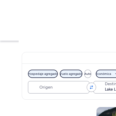
Hospedaje agregado
Vuelo agregado
Auto
Económica
Origen
Desti
Un centro de esquí
Explorar mapa
Tours y ex