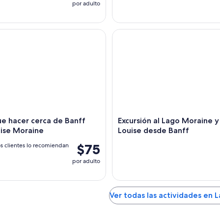
por adulto
hacer cerca de Banff Lake Louise Moraine
Excursión al Lago Moraine y L
e hacer cerca de Banff
Excursión al Lago Moraine 
uise Moraine
Louise desde Banff
$75
s clientes lo recomiendan
por adulto
Ver todas las actividades en 