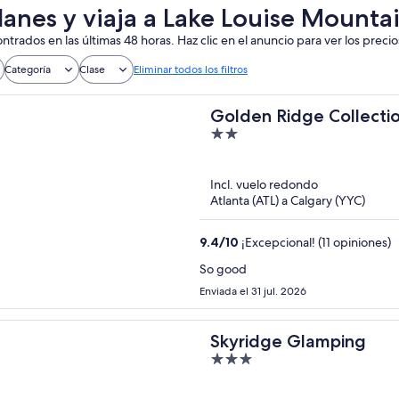
lanes y viaja a Lake Louise Mounta
ntrados en las últimas 48 horas. Haz clic en el anuncio para ver los precio
Categoría
Clase
Eliminar todos los filtros
Golden Ridge Collecti
2
out
of
Incl. vuelo redondo
5
Atlanta (ATL) a Calgary (YYC)
9.4
/
10
¡Excepcional! (11 opiniones)
So good
Enviada el 31 jul. 2026
Skyridge Glamping
3
out
of