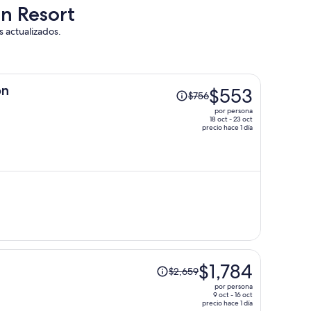
in Resort
s actualizados.
El
on
$553
$756
precio
por persona
era
18 oct - 23 oct
precio hace 1 día
de
$756
y
ahora
es
de
$553
por
persona
El
$1,784
$2,659
precio
por persona
era
9 oct - 16 oct
precio hace 1 día
de