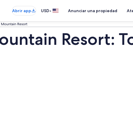
•
Abrir app
USD
Anunciar una propiedad
Ate
e Mountain Resort
ountain Resort: T