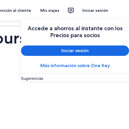
nción al cliente
Mis viajes
Iniciar sesión
Planear un viaje
Accede a ahorros al instante con los
ours y
Precios para socios
Iniciar sesión
Más información sobre One Key
Sugerencias