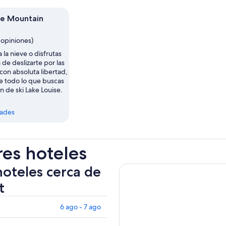
se Mountain
1 opiniones)
 la nieve o disfrutas
 de deslizarte por las
con absoluta libertad,
e todo lo que buscas
ón de ski Lake Louise.
dades
res hoteles
hoteles cerca de
t
6 ago - 7 ago