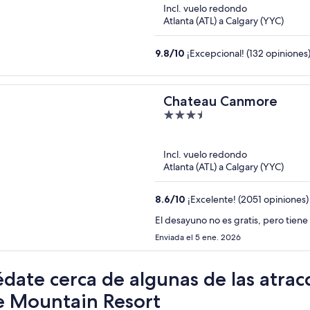
Incl. vuelo redondo
5
Atlanta (ATL) a Calgary (YYC)
9.8
/
10
¡Excepcional! (132 opiniones
Chateau Canmore
3.5
out
of
Incl. vuelo redondo
5
Atlanta (ATL) a Calgary (YYC)
8.6
/
10
¡Excelente! (2051 opiniones)
El desayuno no es gratis, pero tien
Enviada el 5 ene. 2026
date cerca de algunas de las atrac
e Mountain Resort