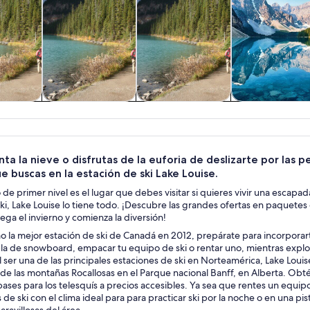
s y
Tours privados y
Cultura e historia
Aventura y
es de un
personalizados
actividades al a
a
libre
nta la nieve o disfrutas de la euforia de deslizarte por las
e buscas en la estación de ski Lake Louise.
 de primer nivel es el lugar que debes visitar si quieres vivir una escapad
ki, Lake Louise lo tiene todo. ¡Descubre las grandes ofertas en paquetes
lega el invierno y comienza la diversión!
 la mejor estación de ski de Canadá en 2012, prepárate para incorporarte
la de snowboard, empacar tu equipo de ski o rentar uno, mientras explor
l ser una de las principales estaciones de ski en Norteamérica, Lake Lou
s de las montañas Rocallosas en el Parque nacional Banff, en Alberta. O
ases para los telesquís a precios accesibles. Ya sea que rentes un equip
 de ski con el clima ideal para para practicar ski por la noche o en una p