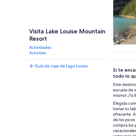
Visita Lake Louise Mountain
Resort
Actividades
Tour
Activities
excursion
dí
Guía de viaje de Lago Louise
Si te enca
todo lo qu
Este destino
escuela de s
mismo! ¡Ya l
Elegida como
tomar tu tab
ofrecerte. A
de los pico
compra los p
vacacionales