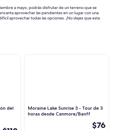
oviembre a mayo, podrás disfrutar de un terreno que se
s encanta aprovechar las pendientes en un lugar con una
ifícil aprovechar todas las opciones. ¡No dejes que esta
ón del Mármol desde Calgary/Banff/Canmore
Moraine Lake Sunrise 3 - Tour de 3 horas desde 
ón del
Moraine Lake Sunrise 3 - Tour de 3
horas desde Canmore/Banff
$76