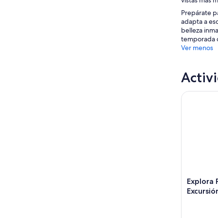
vistas más m
Prepárate pa
adapta a esq
belleza inma
temporada d
Ver menos
Activ
Explora Pa
Explora 
Excursio