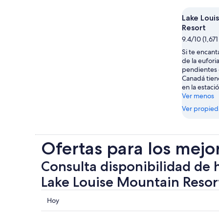
Lake Loui
Resort
9.4/10 (1,67
Si te encanta
de la euforia
pendientes 
Canadá tien
en la estaci
Ver menos
Ver propie
Ofertas para los mejo
Consulta disponibilidad de 
Lake Louise Mountain Resor
Consultar
Hoy
los