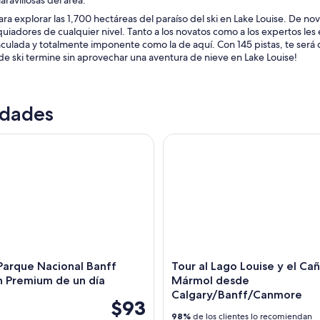
aravillosas del área.
ra explorar las 1,700 hectáreas del paraíso del ski en Lake Louise. De n
uiadores de cualquier nivel. Tanto a los novatos como a los expertos le
culada y totalmente imponente como la de aquí. Con 145 pistas, te será d
e ski termine sin aprovechar una aventura de nieve en Lake Louise!
idades
rque Nacional Banff Excursión Premium de un día
Tour al Lago Louise y el Cañ
Parque Nacional Banff
Tour al Lago Louise y el Cañ
́n Premium de un día
Mármol desde
Calgary/Banff/Canmore
$93
98%
de los clientes lo recomiendan