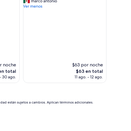
l
marco antonio
(5
y
s
Ver menos
opiniones)
a
e
r
r
o
v
n
i
c
c
o
i
n
o
r
f
e
u
s
e
e
e
r noche
$63 por noche
r
x
El
en total
$63 en total
v
c
precio
- 30 ago.
11 ago. - 12 ago.
a
e
actual
s
l
es
p
e
de
a
n
$63
r
t
idad están sujetos a cambios. Aplican términos adicionales.
a
e
e
l
s
a
q
v
u
i
i