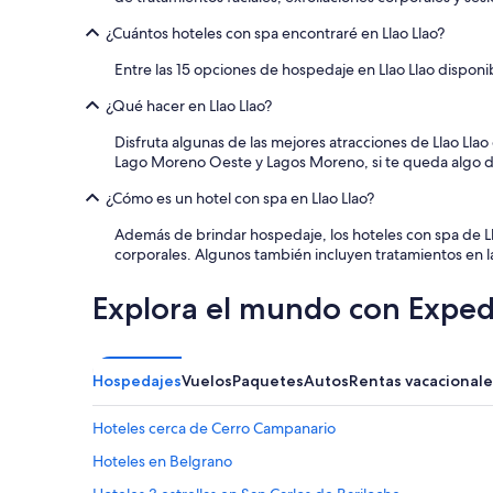
n
e
d
n
¿Cuántos hoteles con spa encontraré en Llao Llao?
a
d
b
Entre las 15 opciones de hospedaje en Llao Llao disponi
a
l
d
¿Qué hacer en Llao Llao?
e
o
p
p
Disfruta algunas de las mejores atracciones de Llao Lla
a
a
Lago Moreno Oeste y Lagos Moreno, si te queda algo 
r
r
a
a
¿Cómo es un hotel con spa en Llao Llao?
v
v
i
i
Además de brindar hospedaje, los hoteles con spa de Ll
a
a
corporales. Algunos también incluyen tratamientos en la
j
j
a
e
Explora el mundo con Exped
r
e
e
n
n
p
f
a
Hospedajes
Vuelos
Paquetes
Autos
Rentas vacacionale
a
r
m
e
i
j
Hoteles cerca de Cerro Campanario
l
a
Hoteles en Belgrano
i
”
a