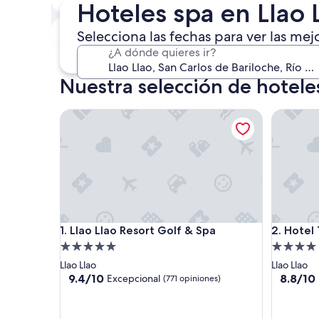
Hoteles spa en Llao 
8 ago. - 9 ago.
Próximo fin de semana
Selecciona las fechas para ver las mej
14 ago. - 16 ago.
¿A dónde quieres ir?
Nuestra selección de hoteles
Llao Llao Resort Golf & Spa
Hotel Tu
Llao Llao Resort Golf & Spa
Hotel Tu
1. Llao Llao Resort Golf & Spa
2. Hotel
Propiedad
Propieda
de
de
Llao Llao
Llao Llao
5.0
4.0
9.4
8.8
9.4/10
8.8/10
Excepcional
(771 opiniones)
de
de
estrellas
estrellas
10,
10,
Excepcional,
Excelent