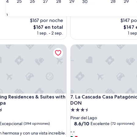
24
25
26
27
28
29
28
29
30
M
Maricela
Excepcional,
a
Ver menos
s)
(147
r
31
opiniones)
$167 por noche
a
$147 p
v
El
El
$167 en total
$147 
i
precio
precio
1 sep. - 2 sep.
1 sep
l
actual
actual
l
es
es
Residences & Suites with Private Spa
La Cascada Casa Patagónica 
o
de
de
s
$167
$147
o
”
Residences & Suites with Private Spa
La Cascada Casa Patagónica 
ing Residences & Suites with
7. La Cascada Casa Patagóni
Spa
DON
d
Propiedad
de
Pinar del Lago
3.5
8.6
8.6/10
Excepcional
Excelente
(394 opiniones)
(72 opiniones)
de
estrellas
“
n hermosa y con una vista increíble.
“.”
10,