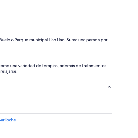
y
r
i
c
o
”
añuelo o Parque municipal Llao Llao. Suma una parada por
s como una variedad de terapias, además de tratamientos
relajarse.
Bariloche