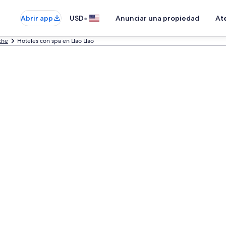
•
Abrir app
USD
Anunciar una propiedad
Ate
che
Hoteles con spa en Llao Llao