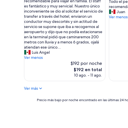
l
recomendable para viajar en familia. El staff
H
Todo el p
(502
Excepcio
l
es fantástico y muy servicial. Nuestro único
a
recomendad
opiniones)
(394
u
inconveniente se dio al solicitar el servicio de
b
Juan
opinione
g
transfer a través del hotel, enviaron un
i
Ver menos
a
conductor muy descortés y sin actitud de
t
r
servicio se supone que iba a recogernos al
a
e
aeropuerto y dijo que no podía estacionarse
c
s
en la terminal pidió que caminaremos 200
i
s
metros con lluvia y a menos 6 grados, ojalá
ó
i
atiendan ese único...
n
m
Luis Angel
h
p
Ver menos
e
l
$192 por noche
r
e
m
El
$192 en total
m
o
precio
10 ago. - 11 ago.
e
s
actual
n
a
es
t
Ver más
y
de
e
c
$192
i
o
Precio
Precio más bajo por noche encontrado en las últimas 24 hor
n
n
más
c
u
bajo
r
n
por
e
a
noche
í
v
encontrado