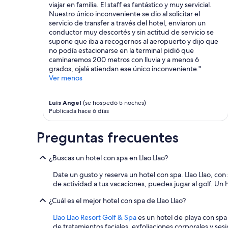
a
n
viajar en familia. El staff es fantástico y muy servicial.
Aplican
,
a
Nuestro único inconveniente se dio al solicitar el
términos
l
l
servicio de transfer a través del hotel, enviaron un
adicionales.
i
m
conductor muy descortés y sin actitud de servicio se
m
u
supone que iba a recogernos al aeropuerto y dijo que
p
y
no podía estacionarse en la terminal pidió que
i
m
caminaremos 200 metros con lluvia y a menos 6
a
u
grados, ojalá atiendan ese único inconveniente."
y
y
Ver menos
a
a
m
m
Luis Angel
(se hospedó 5 noches)
p
a
Publicada hace 6 días
l
b
i
l
a
e
Preguntas frecuentes
.
.
M
1
¿Buscas un hotel con spa en Llao Llao?
u
0
y
0
Date un gusto y reserva un hotel con spa. Llao Llao, con
r
%
de actividad a tus vacaciones, puedes jugar al golf. Un h
e
r
c
e
¿Cuál es el mejor hotel con spa de Llao Llao?
o
c
m
o
Llao Llao Resort Golf & Spa
es un hotel de playa con spa 
e
m
de tratamientos faciales, exfoliaciones corporales y ses