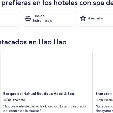
e prefieras en los hoteles con spa de
Tina de
4 estrellas
hidromasaje
tacados en Llao Llao
Bosque del Nahuel Boutique Hotel & Spa
Sheraton B
Bosque del Nahuel Boutique Hotel & Spa
Sheraton 
10/10
Excelente
10/10
Excele
"Todo excelente. Salvo la ubicación. Esta mu retirado
"Estaba mu
del centro de la ciudad."
desayuno 