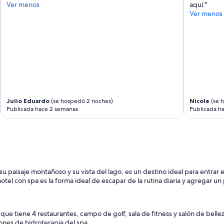
Ver menos
aquí."
Ver menos
Julio Eduardo
(se hospedó 2 noches)
Nicole
(se 
Publicada hace 2 semanas
Publicada h
 su paisaje montañoso y su vista del lago, es un destino ideal para entrar
otel con spa es la forma ideal de escapar de la rutina diaria y agregar un
que tiene 4 restaurantes, campo de golf, sala de fitness y salón de belle
iones de hidroterapia del spa.