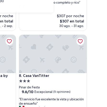
30
l
vista al lago. El desayuno completo y rico”
(203
p
Alejandro
opiniones)
e
Ver menos
r
or noche
$307 por noche
s
El
en total
$307 en total
o
precio
. - 2 sep.
30 ago. - 31 ago.
n
actual
a
es
by DON
l
Casa VanTitter
de
m
$307
u
y
a
t
e
n
t
by DON
Casa VanTitter
o
ca by
8. Casa VanTitter
.
Propiedad
N
de
Pinar de Festa
o
3.0
9.6
9.6/10
Excepcional
(5 opiniones)
s
de
estrellas
a
“
“El servicio fue excelente la vista y ubicación
10,
p
E
de ensueño”
Excepcional,
o