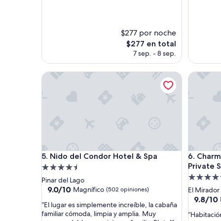
(771
(33
opiniones)
opinione
$277 por noche
El
$277 en total
precio
7 sep. - 8 sep.
actual
es
Nido del Condor Hotel & Spa
Charming 
de
$277
Nido del Condor Hotel & Spa
Charming 
5. Nido del Condor Hotel & Spa
6. Charm
Private 
Propiedad
Propieda
de
Pinar del Lago
de
4.5
9.0
9.0/10
Magnífico
(502 opiniones)
El Mirador
de
4.5
estrellas
9.8
9.8/10
“
“El lugar es simplemente increíble, la cabaña
10,
de
estrellas
E
familiar cómoda, limpia y amplia. Muy
“
“Habitació
Magnífico,
10,