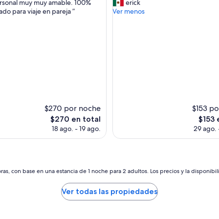
.
ersonal muy muy amable. 100%
erick
nal,
Excelente,
”
o para viaje en pareja ”
Ver menos
(72
s)
opiniones)
$270 por noche
$153 po
El
El
$270 en total
$153 
precio
precio
18 ago. - 19 ago.
29 ago. 
actual
actual
es
es
de
de
$270
$153
as, con base en una estancia de 1 noche para 2 adultos. Los precios y la disponibil
Ver todas las propiedades