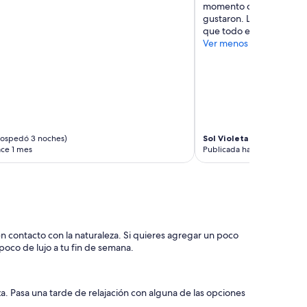
momento como con unos 
a
gustaron. Lo resolviero
l
que todo estuviera bien
l
Ver menos
a
g
o
.
E
l
d
e
hospedó 3 noches)
Sol Violeta
(se hospedó 3 
s
ace 1 mes
Publicada hace 3 meses
a
y
u
n
o
c
o
 en contacto con la naturaleza. Si quieres agregar un poco
m
 poco de lujo a tu fin de semana.
p
l
e
za. Pasa una tarde de relajación con alguna de las opciones
t
o