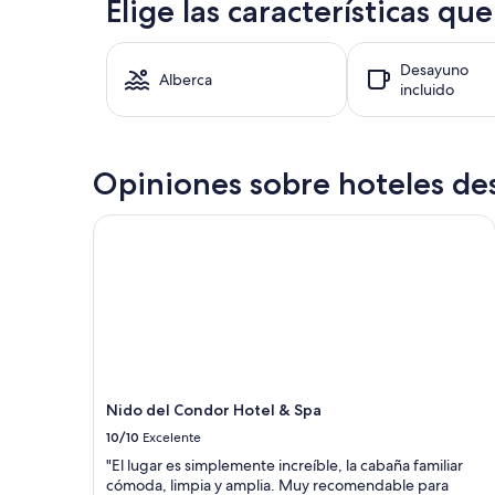
Elige las características qu
b
i
en
l
s
las
e
t
últimas
,
a
Desayuno
24
Alberca
l
i
incluido
horas,
a
n
con
c
c
base
a
r
en
b
e
una
Opiniones sobre hoteles des
a
í
estancia
ñ
b
de
a
Nido del Condor Hotel & Spa
l
1
f
e
noche
a
.
para
m
T
2
i
o
adultos.
l
d
Los
i
o
precios
a
e
y
r
l
la
c
p
disponibilidad
Nido del Condor Hotel & Spa
ó
e
están
10/10
Excelente
m
r
sujetos
o
s
"El lugar es simplemente increíble, la cabaña familiar
a
d
o
cómoda, limpia y amplia. Muy recomendable para
cambios.