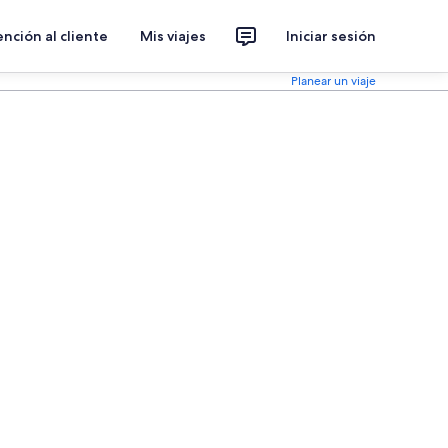
nción al cliente
Mis viajes
Iniciar sesión
Planear un viaje