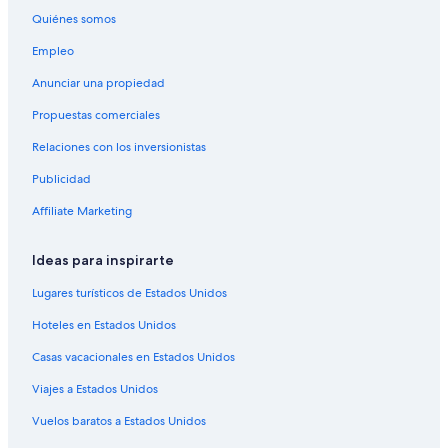
Ranchos en Aurora
Quiénes somos
Hostales en Aurora
Empleo
Hoteles de Best Western en Aurora
Anunciar una propiedad
Hoteles con concierge en Aurora
Propuestas comerciales
Hoteles con spa en Aurora
Relaciones con los inversionistas
Hoteles para ir de compras en Aurora
Publicidad
Hoteles todo incluido en Aurora
Affiliate Marketing
Hoteles de ski en Aurora
Hoteles en la playa en Aurora
Ideas para inspirarte
Hoteles familiares en Aurora
Lugares turísticos de Estados Unidos
Hoteles románticos en Aurora
Hoteles en Estados Unidos
Hoteles baratos en Aurora
Casas vacacionales en Estados Unidos
Hoteles boutique en Aurora
Viajes a Estados Unidos
Hoteles con cocina en Aurora
Vuelos baratos a Estados Unidos
Hoteles con alberca en Aurora