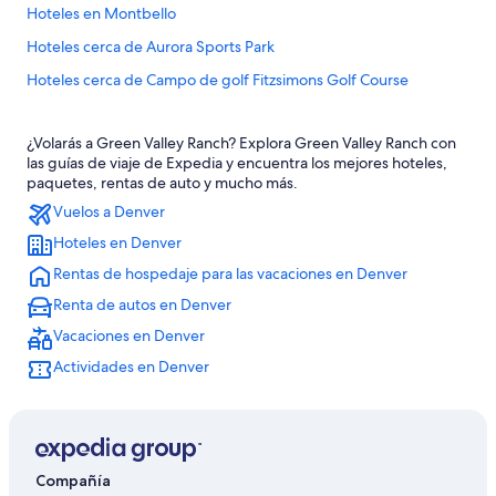
Hoteles en Montbello
Hoteles cerca de Aurora Sports Park
Hoteles cerca de Campo de golf Fitzsimons Golf Course
Hoteles cerca de Parada de transporte 61st & Peña station
¿Volarás a Green Valley Ranch? Explora Green Valley Ranch con
Hoteles cerca de The Children's Hospital
las guías de viaje de Expedia y encuentra los mejores hoteles,
Hoteles 2 estrellas en Aurora
paquetes, rentas de auto y mucho más.
Vuelos a Denver
Hoteles 3 estrellas en Aurora
Hoteles en Denver
Hoteles 5 estrellas en Aurora
Rentas de hospedaje para las vacaciones en Denver
Cabañas en Aurora
Renta de autos en Denver
Tiendas de campaña en Aurora
Vacaciones en Denver
Casas de ciudad en Aurora
Actividades en Denver
Casas de huéspedes en Aurora
Casas vacacionales en Aurora
Resorts en Aurora
Apartamentos en Aurora
Compañía