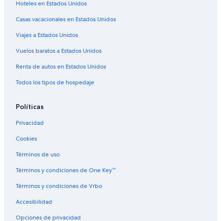
Hoteles en Estados Unidos
Hoteles para fumadores en Playa Bonita
Casas vacacionales en Estados Unidos
Hoteles que aceptan mascotas en Playa Bonita
Viajes a Estados Unidos
Hoteles con spa en Bariloche
Hoteles para ir de compras en Bariloche
Vuelos baratos a Estados Unidos
Hoteles de ski en Bariloche
Renta de autos en Estados Unidos
Hoteles de lujo en Bariloche
Todos los tipos de hospedaje
Hoteles familiares en Bariloche
Políticas
Hoteles históricos en Bariloche
Privacidad
Hoteles baratos en Bariloche
Cookies
Hoteles cerca del lago en Bariloche
Hoteles con aire acondicionado en Bariloche
Términos de uso
Hoteles con bar en Bariloche
Términos y condiciones de One Key™
Hoteles con cocina en Bariloche
Términos y condiciones de Vrbo
Hoteles con desayuno incluido en Bariloche
Accesibilidad
Hoteles con guardería en Bariloche
Opciones de privacidad