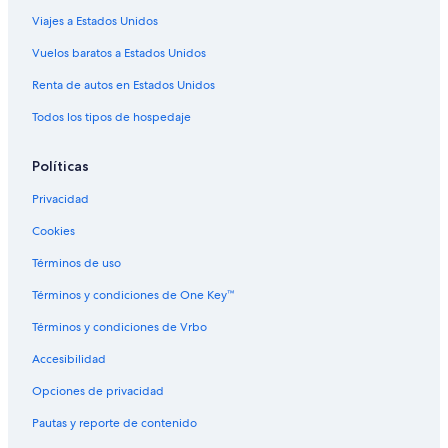
Apartamentos en San Javier
Viajes a Estados Unidos
Hoteles con spa en San Javier
Vuelos baratos a Estados Unidos
Hoteles con hidromasaje en San Javier
Renta de autos en Estados Unidos
Hoteles cerca de viñedos en San Javier
Todos los tipos de hospedaje
Hoteles en San Javier
Moteles en San Javier
Políticas
Hoteles cerca de Villa Cultural Huilquilemu
Privacidad
Hoteles con spa en Panimavida
Cookies
Hoteles en Panimavida
Términos de uso
Moteles en Panimavida
Términos y condiciones de One Key™
Hoteles en San Clemente
Términos y condiciones de Vrbo
Accesibilidad
Opciones de privacidad
Pautas y reporte de contenido