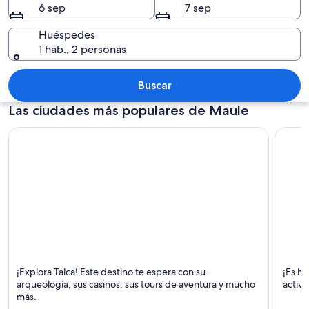
6 sep
7 sep
Huéspedes
1 hab., 2 personas
Un surfista cabalgando una ola en el 
Buscar
Las ciudades más populares de Maule
Talca
Curicó
¡Explora Talca! Este destino te espera con su
¡Es ho
Natación, Tours y Arqueología y antropología
Bodega
arqueología, sus casinos, sus tours de aventura y mucho
activ
más.