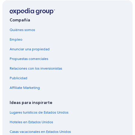
Hoteles cerca de Empedrado
Hoteles 3 estrellas en Linares
Compañía
Cabañas en Linares
Hoteles que aceptan mascotas en Linares
Quiénes somos
Hoteles en Linares
Empleo
Lodges en Linares
Anunciar una propiedad
Moteles en Linares
Propuestas comerciales
Hoteles cerca de Viña Balduzzi
Relaciones con los inversionistas
Cabañas en Colbún
Publicidad
Hoteles en Colbún
Affiliate Marketing
Lodges en Colbún
Moteles en Colbún
Ideas para inspirarte
Apartamentos en Maule
Lugares turísticos de Estados Unidos
Hoteles en Maule
Hoteles en Estados Unidos
Cabañas en San Javier
Casas vacacionales en Estados Unidos