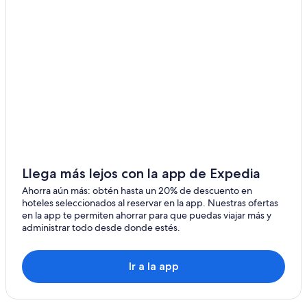
Hoteles cerca de Lago Machicura
Hoteles cerca de Catedral de Talca
Hoteles 5 estrellas en Villa Alegre
Cabañas en Villa Alegre
Apartamentos en Villa Alegre
Hoteles en Villa Alegre
Moteles en Villa Alegre
Hoteles 5 estrellas en Talca
Cabañas en Talca
Llega más lejos con la app de Expedia
Hoteles con casino en Talca
Ahorra aún más: obtén hasta un 20% de descuento en
hoteles seleccionados al reservar en la app. Nuestras ofertas
Hoteles con spa en Talca
en la app te permiten ahorrar para que puedas viajar más y
administrar todo desde donde estés.
Hoteles de negocios en Talca
Hoteles históricos en Talca
Ir a la app
Hoteles con aire acondicionado en Talca
Hoteles en Talca