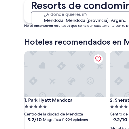
30 oct. - 1 nov.
Resorts de condomi
¿A dónde quieres ir?
No se encontraron resultados que coincidan exactamente con tu bús
Hoteles recomendados en 
Park Hyatt Mendoza
Sheraton
Park Hyatt Mendoza
Sheraton
1. Park Hyatt Mendoza
2. Shera
Propiedad
Propieda
de
de
Centro de la ciudad de Mendoza
Centro de
5.0
4.5
9.2
9.2
9.2/10
9.2/10
Magnífico
(1,004 opiniones)
de
de
estrellas
estrellas
“
“Hotel bie