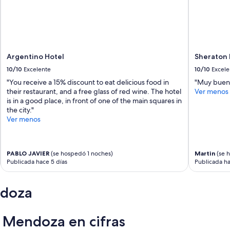
Argentino Hotel
Sheraton
10/10
Excelente
10/10
Excele
"You receive a 15% discount to eat delicious food in
"Muy buen
their restaurant, and a free glass of red wine. The hotel
Ver menos
is in a good place, in front of one of the main squares in
the city."
Ver menos
PABLO JAVIER
(se hospedó 1 noches)
Martin
(se 
Publicada hace 5 días
Publicada ha
ndoza
 Mendoza en cifras