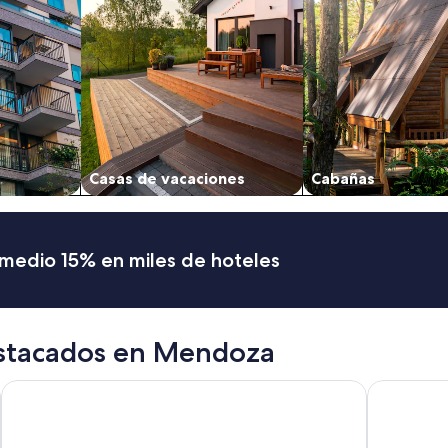
Casas de vacaciones
Cabañas
romedio 15% en miles de hoteles
estacados en Mendoza
Argentino Hotel
Sheraton 