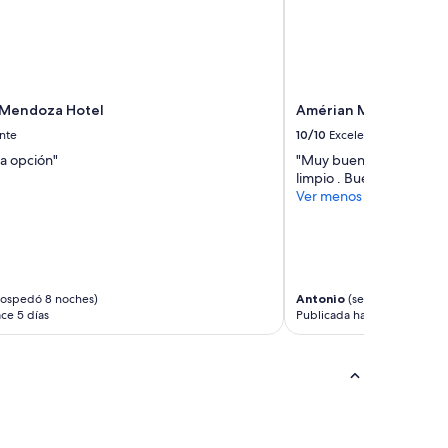
 Mendoza Hotel
Amérian Mendoza
nte
10/10
Excelente
a opción"
"Muy buena atención de
limpio . Buen desayuno"
Ver menos
hospedó 8 noches)
Antonio
(se hospedó 3 noc
ce 5 días
Publicada hace 6 días