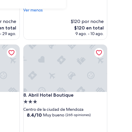
10,
M
Hector
Excelente,
u
Ver menos
(920
y
opiniones)
a
r noche
$120 por noche
m
El
en total
$120 en total
a
precio
- 29 ago.
9 ago. - 10 ago.
b
actual
l
es
e
Abril Hotel Boutique
de
s
$120
”
Abril Hotel Boutique
8. Abril Hotel Boutique
Propiedad
de
Centro de la ciudad de Mendoza
3.0
8.4
8.4/10
Muy bueno
(265 opiniones)
de
estrellas
10,
Muy