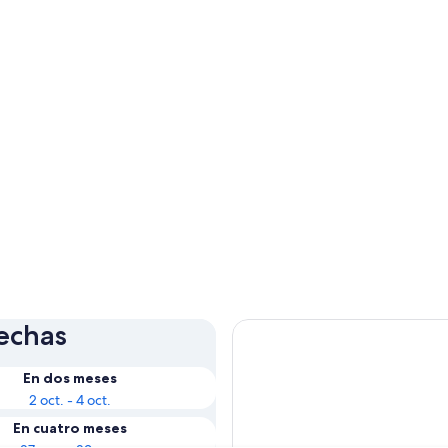
fechas
En dos meses
2 oct. - 4 oct.
En cuatro meses