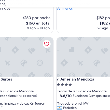
10,
T
 habitación muy limpia y cómoda ”
Fernando Alberto
o,
Excepcional,
31
o
Enrique
Ver menos
(1,004
d
s)
opiniones)
o
$160 por noche
$182 po
e
El
El
$160 en total
$182 
x
precio
precio
9 ago. - 10 ago.
28 ago. 
c
actual
actual
e
es
es
ites
l
Amérian Mendoza
de
de
e
$160
$182
n
t
e
”
ites
Amérian Mendoza
 Suites
7. Amérian Mendoza
d
Propiedad
de
 la ciudad de Mendoza
Centro de la ciudad de Mendoza
4.0
8.6
8.6/10
xcepcional
Excelente
(191 opiniones)
(789 opiniones)
de
estrellas
“
ón, limpieza y ubicación fueron
“Nos cobraron el IVA”
10,
N
.”
Federico
nal,
Excelente,