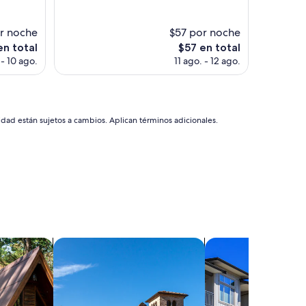
bueno,
(265
r noche
$57 por noche
opiniones)
El
en total
$57 en total
o
precio
 - 10 ago.
11 ago. - 12 ago.
actual
es
de
$57
idad están sujetos a cambios. Aplican términos adicionales.
Buscar villas
Buscar condominios