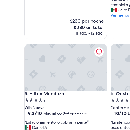
10,
10,
H
completo y
Magnífico,
Magnífic
o
Jairo 
(1,004
(1,011
t
Ver menos
opiniones)
opinione
e
$230 por noche
l
El
$230 en total
b
precio
11 ago. - 12 ago.
i
actual
e
es
Hilton Mendoza
n
Oeste Su
de
u
$230
b
i
c
a
d
o
,
Hilton Mendoza
Oeste Su
d
5. Hilton Mendoza
6. Oeste
e
Propiedad
Propieda
s
de
de
Villa Nueva
Centro de
a
4.5
4.0
9.2
10.0
9.2/10
10/10
Magnífico
E
(164 opiniones)
y
de
de
estrellas
estrellas
u
“
“
“Estacionamiento lo cobran a parte”
“La atenci
10,
10,
n
E
L
Daniel A
excelentes
Magnífico,
Excepcio
o