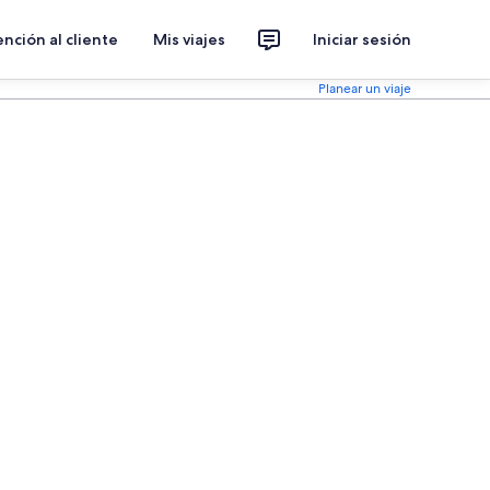
nción al cliente
Mis viajes
Iniciar sesión
Planear un viaje