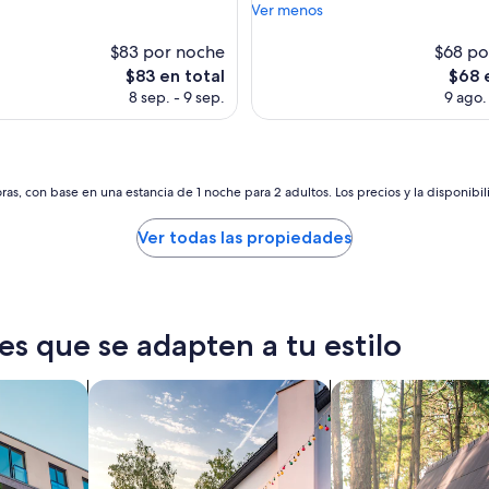
o
Ver menos
(789
s
s)
opiniones)
c
$83 por noche
$68 po
o
El
El
$83 en total
$68 
b
precio
preci
8 sep. - 9 sep.
9 ago.
r
actual
actual
a
es
es
r
de
de
o
$83
$68
n
as, con base en una estancia de 1 noche para 2 adultos. Los precios y la disponibil
e
l
Ver todas las propiedades
I
V
A
”
es que se adapten a tu estilo
tos
Buscar casas de vacaciones
Buscar cabañas