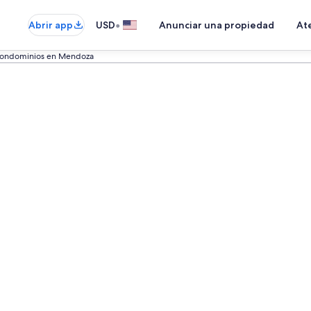
•
Abrir app
USD
Anunciar una propiedad
Ate
 condominios en Mendoza