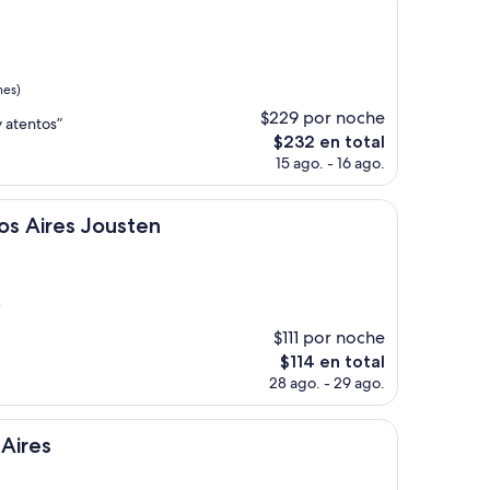
de
$116
nes)
$229 por noche
 atentos”
El
$232 en total
precio
15 ago. - 16 ago.
actual
es
de
 Jousten
os Aires Jousten
$232
)
$111 por noche
El
$114 en total
precio
28 ago. - 29 ago.
actual
es
de
Aires
$114