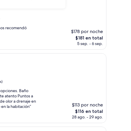
$87
)
y nos recomendó
$178 por noche
El
$181 en total
precio
5 sep. - 6 sep.
actual
es
de
$181
s)
 opciones. Baño
te atento Puntos a
de olor a drenaje en
$113 por noche
en la habitación”
El
$116 en total
precio
28 ago. - 29 ago.
actual
es