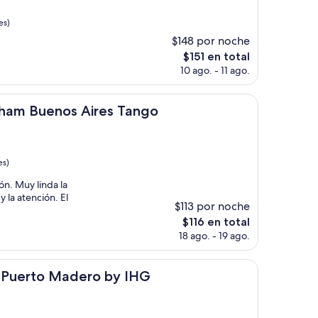
es)
$148 por noche
El
$151 en total
precio
10 ago. - 11 ago.
actual
es
de
nos Aires Tango
ham Buenos Aires Tango
$151
es)
ón. Muy linda la
 la atención. El
$113 por noche
El
$116 en total
precio
18 ago. - 19 ago.
actual
es
de
 Madero by IHG
s Puerto Madero by IHG
$116