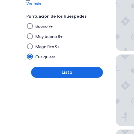
Ver más
Puntuación de los huéspedes
Al
Bueno 7+
seleccionar
y
Muy bueno 8+
aplicar
Magnífico 9+
un
filtro
Cualquiera
Savoy H
de
este
Listo
grupo,
los
resultados
se
actualizarán
en
una
nueva
página.
Hilton B