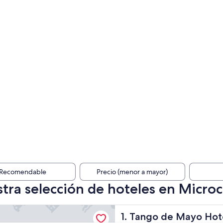
Recomendable
Precio (menor a mayor)
tra selección de hoteles en Micro
e Mayo Hotel
Tango de Mayo Hotel
1. Tango de Mayo Hot