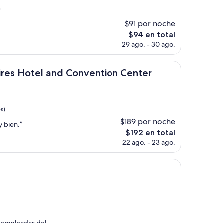
)
$91 por noche
El
$94 en total
precio
29 ago. - 30 ago.
actual
es
de
l and Convention Center
ires Hotel and Convention Center
$94
s)
$189 por noche
 bien.”
El
$192 en total
precio
22 ago. - 23 ago.
actual
es
de
$192
)
s empleadas del