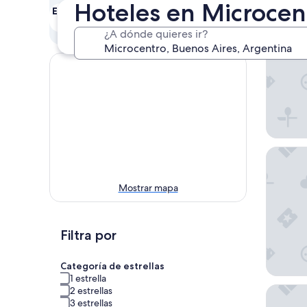
Hoteles en Microcen
Este fin de semana
Próximo fin de
semana
7 ago. - 9 ago.
¿A dónde quieres ir?
14 ago. - 16 ago.
Huinid 
Mostrar mapa
Filtra por
Categoría de estrellas
1 estrella
Intercon
2 estrellas
3 estrellas