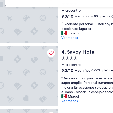
i
Propiedad
t
31
de
a
Microcentro
.
4.0
9.0
9.0/10
Magnífico
(580 opiniones
P
estrellas
de
o
“
“Excelente personal. El Bell bo
10,
r
E
excelentes lugares”
Magnífico,
h
x
Tonathiu
(580
o
c
Ver menos
opiniones)
r
e
a
l
otel
r
e
Savoy Hotel
4. Savoy Hotel
i
n
Propiedad
o
t
de
d
e
Microcentro
e
4.0
p
9.0
9.0/10
Magnífico
(1,005 opinione
l
e
estrellas
de
v
“
r
“Desayuno con gran variedad de
10,
u
D
s
súper amplio. Personal sumamen
Magnífico,
e
e
o
mejorar En ocasiones se despren
(1,005
l
s
n
el baño Colocar un espejo dentro 
opiniones)
o
a
a
Miguel
n
y
l
Ver menos
o
u
.
p
n
E
uenos Aires