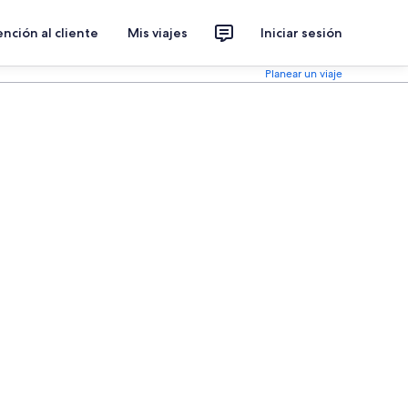
nción al cliente
Mis viajes
Iniciar sesión
Planear un viaje