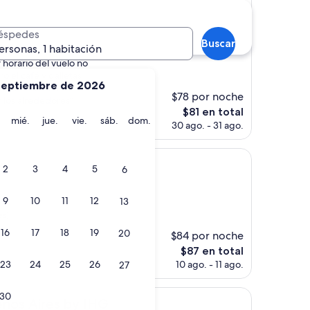
éspedes
s)
Buscar
ersonas, 1 habitación
 horario del vuelo no
 el café y galletas
septiembre de 2026
aron a entrar en
$78 por noche
 los alrededores”
El
$81 en total
martes
miércoles
jueves
viernes
sábado
domingo
mié.
jue.
vie.
sáb.
dom.
precio
30 ago. - 31 ago.
actual
es
de
el
2
3
4
5
6
$81
9
10
11
12
13
es)
16
17
18
19
20
$84 por noche
El
$87 en total
precio
23
24
25
26
10 ago. - 11 ago.
27
actual
es
30
de
es by IHG
enos Aires by IHG