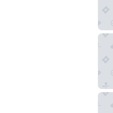
Esplend
Holiday