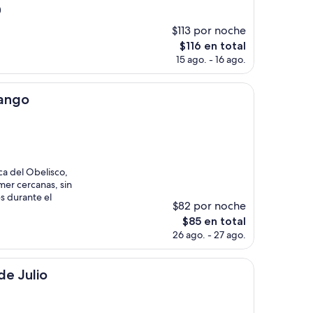
)
$113 por noche
El
$116 en total
precio
15 ago. - 16 ago.
actual
es
de
Tango
$116
ca del Obelisco,
mer cercanas, sin
s durante el
$82 por noche
El
$85 en total
precio
26 ago. - 27 ago.
actual
es
de
de Julio
$85