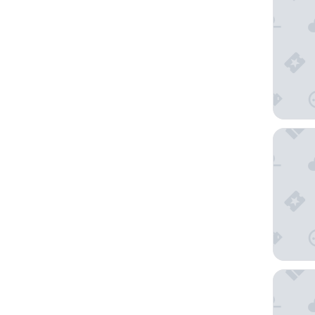
NH Coll
Grand B