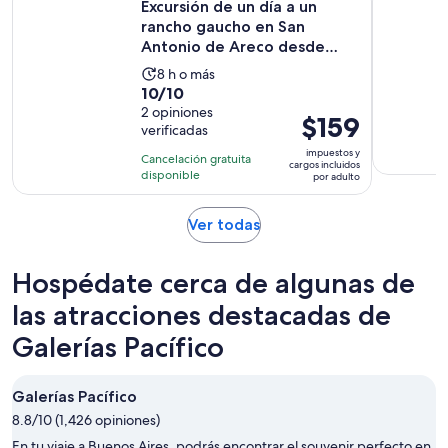
Excursión de un día a un
rancho gaucho en San
Antonio de Areco desde
Buenos...
La
8 h o más
10.0
10/10
actividad
de
2 opiniones
dura
El
$159
verificadas
10
8
precio
con
impuestos y
horas
Cancelación gratuita
es
cargos incluidos
2
disponible
por adulto
de
opiniones
$159.
Se
Ver todas
por
abrirá
adulto
en
Hospédate cerca de algunas de
una
nueva
las atracciones destacadas de
pestaña
Galerías Pacífico
Galerías Pacífico
8.8/10 (1,426 opiniones)
En tu viaje a Buenos Aires, podrás encontrar el souvenir perfecto en