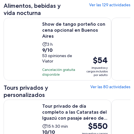
$39.
Alimentos, bebidas y
Ver las 129 actividades
por
vida nocturna
adulto
Show de tango porteño con cena opcional en Buenos Aires
Buenos Ai
Show de tango porteño con
cena opcional en Buenos
Aires
La
3 h
9.0
9/10
actividad
de
53 opiniones de
dura
El
$54
Viator
10
3
precio
con
impuestos y
horas
Cancelación gratuita
es
cargos incluidos
53
disponible
por adulto
de
opiniones
$54.
Tours privados y
Ver las 80 actividades
por
personalizados
adulto
Tour privado de día completo a las Cataratas del Iguazú con 
City Tour 
Tour privado de día
completo a las Cataratas del
Iguazú con pasaje aéreo de...
El
$550
La
15 h 30 min
precio
10.0
10/10
actividad
impuestos y cargos