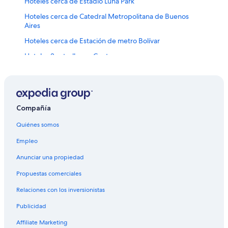
Hoteles cerca de Estadio Luna Park
Hoteles cerca de Catedral Metropolitana de Buenos
Aires
Hoteles cerca de Estación de metro Bolívar
Hoteles 3 estrellas en Centro
Hoteles 4 estrellas en Centro
Hoteles 5 estrellas en Centro
Hoteles baratos en Centro
Compañía
Hoteles con aire acondicionado en Centro
Quiénes somos
Hoteles con gimnasio en Centro
Empleo
Hoteles para bodas en Centro
Anunciar una propiedad
Hoteles en Centro
Propuestas comerciales
Hoteles cerca de Embajada de Brasil
Relaciones con los inversionistas
Hoteles cerca de Teatro Colón
Publicidad
Chalets en Estación de metro Perú
Affiliate Marketing
Hoteles cerca de Estación de metro Piedras