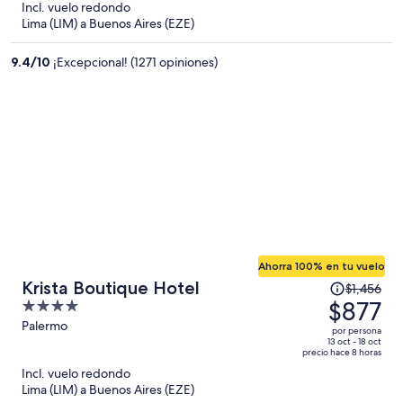
Incl. vuelo redondo
y
Lima (LIM) a Buenos Aires (EZE)
ahora
es
9.4
/
10
¡Excepcional! (1271 opiniones)
de
$639
por
persona
Ahorra 100% en tu vuelo
El
Krista Boutique Hotel
$1,456
precio
$877
4
era
out
Palermo
por persona
de
of
13 oct - 18 oct
precio hace 8 horas
$1,456
5
Incl. vuelo redondo
y
Lima (LIM) a Buenos Aires (EZE)
ahora