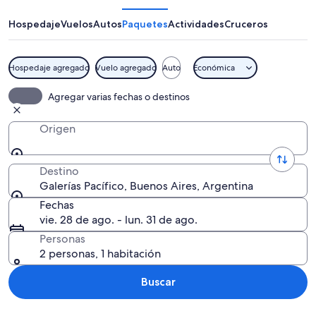
Hospedaje
Vuelos
Autos
Paquetes
Actividades
Cruceros
Hospedaje agregado
Vuelo agregado
Auto
Económica
Un edificio histórico con arquitectur
Agregar varias fechas o destinos
Origen
Destino
Galerías Pacífico, Buenos Aires, Argentina
Fechas
vie. 28 de ago. - lun. 31 de ago.
Personas
2 personas, 1 habitación
Buscar
Explorar mapa