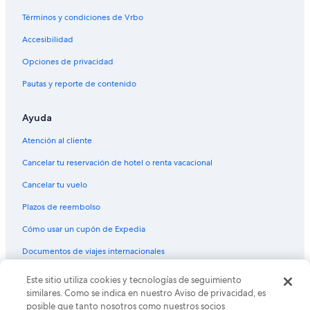
Hoteles con spa en Microcentro
Términos y condiciones de Vrbo
Hoteles de lujo en Microcentro
Accesibilidad
Hoteles familiares en Microcentro
Opciones de privacidad
Hoteles históricos en Microcentro
Pautas y reporte de contenido
Hoteles baratos en Microcentro
Hoteles boutique en Microcentro
Ayuda
Hoteles con bar en Microcentro
Atención al cliente
Hoteles con cocina en Microcentro
Cancelar tu reservación de hotel o renta vacacional
Hoteles con desayuno incluido en Microcentro
Cancelar tu vuelo
Hoteles con estacionamiento en Microcentro
Plazos de reembolso
Hoteles con gimnasio en Microcentro
Cómo usar un cupón de Expedia
Hoteles con alberca en Microcentro
Documentos de viajes internacionales
Hoteles con restaurante en Microcentro
Hoteles con sauna en Microcentro
Este sitio utiliza cookies y tecnologías de seguimiento
© 2026 Expedia, Inc., una empresa de Expedia Group. Todos los
derechos reservados. Expedia y el logo de Expedia son marcas
similares. Como se indica en nuestro Aviso de privacidad, es
Hoteles con vista en Microcentro
registradas o marcas comerciales de Expedia, Inc. CST# 2029030-50.
posible que tanto nosotros como nuestros socios