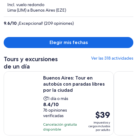
y
Incl. vuelo redondo
ahora
Lima (LIM) a Buenos Aires (EZE)
es
de
9.6
/
10
¡Excepcional! (209 opiniones)
$1,469
por
persona
Elegir mis fechas
Tours y excursiones
Ver las 318 actividades
de un día
Buenos Aires: Tour en autobús con paradas libres por la ciu
Tour para 
Buenos Aires: Tour en
autobús con paradas libres
por la ciudad
La
1 día o más
8.4
8.4/10
actividad
de
76 opiniones
dura
El
$39
verificadas
10
1
precio
con
impuestos y
día
Cancelación gratuita
es
cargos incluidos
76
disponible
por adulto
de
opiniones