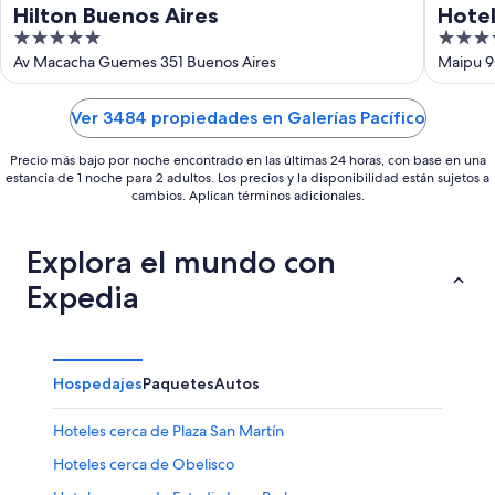
Hilton Buenos Aires
Hotel
5
4
out
out
Av Macacha Guemes 351 Buenos Aires
Maipu 90
of
of
5
5
Ver 3484 propiedades en Galerías Pacífico
Precio más bajo por noche encontrado en las últimas 24 horas, con base en una
estancia de 1 noche para 2 adultos. Los precios y la disponibilidad están sujetos a
cambios. Aplican términos adicionales.
Explora el mundo con
Expedia
Hospedajes
Paquetes
Autos
Hoteles cerca de Plaza San Martín
Hoteles cerca de Obelisco