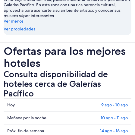
Galerías Pacífico. En esta zona con una rica herencia cultural,
aprovecha para acercarte a su ambiente artístico y conocer sus
museos súper interesantes.
Ver menos
Ver propiedades
Ofertas para los mejores
hoteles
Consulta disponibilidad de
hoteles cerca de Galerías
Pacífico
Consultar
Hoy
9 ago - 10 ago
los
precios
Consultar
Mañana por la noche
10 ago - 11 ago
cerca
precios
de
cerca
Consultar
Próx. fin de semana
14 ago - 16 ago