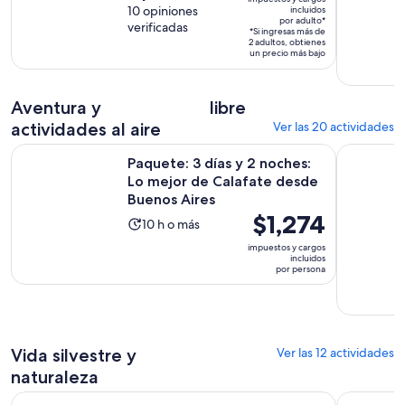
es
de
10 opiniones
incluidos
dura
por adulto*
de
verificadas
10
15
*Si ingresas más de
2 adultos, obtienes
$550.
con
horas
un precio más bajo
por
10
y
adulto*
opiniones
30
Aventura y
libre
minutos
actividades al aire
Ver las 20 actividades
Paquete: 3 días y 2 noches: Lo mejor de Calafate desde Bue
Recoleta &
Paquete: 3 días y 2 noches:
Lo mejor de Calafate desde
Buenos Aires
El
$1,274
La
10 h o más
precio
actividad
impuestos y cargos
es
incluidos
dura
por persona
de
10
$1,274.
horas
por
persona
Vida silvestre y
Ver las 12 actividades
naturaleza
Excursión de un día a un rancho gaucho en San Antonio de 
Día de ca