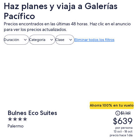
un día
nocturna
Haz planes y viaja a Galerías
Pacífico
Precios encontrados en las últimas 48 horas. Haz clic en el anuncio
para ver los precios actualizados.
Duración
Categoría
Clase
Eliminar todos los filtros
Ahorra 100% en tu vuelo
El
Bulnes Eco Suites
$1,161
precio
$639
4
era
out
Palermo
por persona
de
of
13 oct - 18 oct
precio hace 1 día
$1,161
5