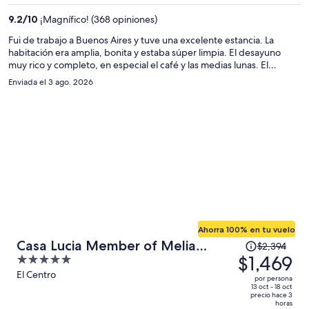
es
9.2
/
10
¡Magnífico! (368 opiniones)
de
$877
Fui de trabajo a Buenos Aires y tuve una excelente estancia. La
habitación era amplia, bonita y estaba súper limpia. El desayuno
por
muy rico y completo, en especial el café y las medias lunas. El
persona
personal destacó por su amabilidad y atención en todo momento.
Enviada el 3 ago. 2026
¡Krista Boutique Hotel es un lugar totalmente recomendado para
repetir!
Ahorra 100% en tu vuelo
El
Casa Lucia Member of Melia
$2,394
precio
$1,469
5
Collection
era
out
El Centro
por persona
de
of
13 oct - 18 oct
precio hace 3
$2,394
5
horas