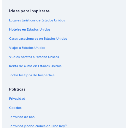
Hoteles cerca de Plaza de la República
Ideas para inspirarte
Hoteles cerca de Calle Lavalle
Lugares turísticos de Estados Unidos
Hilton Hotels en Retiro
Hoteles en Estados Unidos
Hoteles baratos en Retiro
Casas vacacionales en Estados Unidos
Hoteles en Retiro
Viajes a Estados Unidos
Hoteles cerca de Casa Rosada
Vuelos baratos a Estados Unidos
Hoteles en Microcentro
Hoteles cerca de Calle Alem
Renta de autos en Estados Unidos
Hoteles en Comuna 1
Todos los tipos de hospedaje
Hoteles cerca de Reserva ecológica Costanera Sur
Políticas
Hoteles cerca de Museo de Arte Hispanoamericano
Isaac Fernández Blanco
Privacidad
Hoteles 2 estrellas en Microcentro
Cookies
Hoteles 3 estrellas en Microcentro
Términos de uso
Hoteles 4 estrellas en Microcentro
Términos y condiciones de One Key™