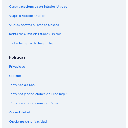
Casas vacacionales en Estados Unidos
Hoteles con bar en Laureles
Viajes a Estados Unidos
Hoteles con desayuno incluido en Laureles
Hoteles con estacionamiento en Laureles
Vuelos baratos a Estados Unidos
Hoteles con gimnasio en Laureles
Renta de autos en Estados Unidos
Hoteles con alberca en Laureles
Todos los tipos de hospedaje
Hoteles con restaurante en Laureles
Políticas
Hoteles con sauna en Laureles
Privacidad
Hoteles con hidromasaje en Laureles
Cookies
Hoteles con traslado del/al aeropuerto en Laureles
Hoteles Estelar en Laureles
Términos de uso
Hoteles para bodas en Laureles
Términos y condiciones de One Key™
Hoteles que aceptan mascotas en Laureles
Términos y condiciones de Vrbo
Hoteles en Laureles
Accesibilidad
Hoteles en Guayabal
Opciones de privacidad