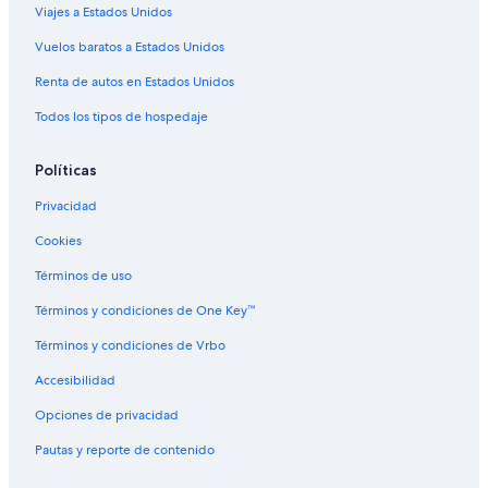
Viajes a Estados Unidos
Hoteles 4 estrellas en San Rafael
Cabañas en San Rafael
Vuelos baratos a Estados Unidos
Campings en San Rafael
Renta de autos en Estados Unidos
Casas de campo en San Rafael
Todos los tipos de hospedaje
Casas de huéspedes en San Rafael
Políticas
Chalets en San Rafael
Privacidad
Apartamentos en San Rafael
Cookies
Hostales en San Rafael
Hoteles de lujo en San Rafael
Términos de uso
Hoteles en San Rafael
Términos y condiciones de One Key™
Hoteles cerca de Réplica del Viejo Peñol
Términos y condiciones de Vrbo
Hoteles en El Santuario
Accesibilidad
Hoteles 3 estrellas en El Peñol
Opciones de privacidad
Hoteles 4 estrellas en El Peñol
Pautas y reporte de contenido
Apart-Hoteles en El Peñol