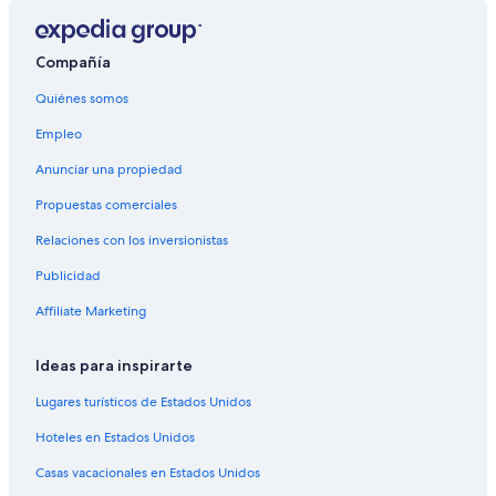
Hoteles en Alejandría
Lodges en Alejandría
Compañía
Hoteles 3 estrellas en Cocorná
Quiénes somos
Hoteles 5 estrellas en Cocorná
Empleo
Apart-Hoteles en Cocorná
Anunciar una propiedad
Cabañas en Cocorná
Propuestas comerciales
Campings en Cocorná
Relaciones con los inversionistas
Casas de campo en Cocorná
Publicidad
Chalets en Cocorná
Apartamentos en Cocorná
Affiliate Marketing
Hoteles haciendas en Cocorná
Ideas para inspirarte
Hoteles con alberca en Cocorná
Lugares turísticos de Estados Unidos
Hoteles en Cocorná
Hoteles en Estados Unidos
Lodges en Cocorná
Casas vacacionales en Estados Unidos
Hoteles 3 estrellas en San Rafael