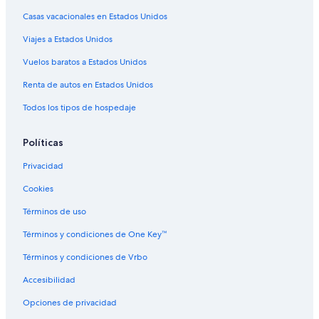
Casas vacacionales en Estados Unidos
B&B en Rionegro
Viajes a Estados Unidos
Cabañas en Rionegro
Campings en Rionegro
Vuelos baratos a Estados Unidos
Casas de campo en Rionegro
Renta de autos en Estados Unidos
Casas de huéspedes en Rionegro
Todos los tipos de hospedaje
Apartamentos en Rionegro
Políticas
Hoteles haciendas en Rionegro
Privacidad
Hostales en Rionegro
Cookies
Apart-Hoteles en Rionegro
Hoteles con spa en Rionegro
Términos de uso
Hoteles de lujo en Rionegro
Términos y condiciones de One Key™
Hoteles familiares en Rionegro
Términos y condiciones de Vrbo
Hoteles románticos en Rionegro
Accesibilidad
Hoteles con bar en Rionegro
Opciones de privacidad