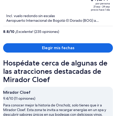
era
out
por persona
de
of
21 sep - 24 sep
precio hace 1 día
$1,314
5
Incl. vuelo redondo sin escalas
y
Aeropuerto Internacional de Bogotá-El Dorado (BOG) a
ahora
Saarbruecken (SCN)
es
8.8
/
10
¡Excelente! (235 opiniones)
de
$1,297
por
Elegir mis fechas
persona
Hospédate cerca de algunas de
las atracciones destacadas de
Mirador Cloef
Mirador Cloef
9.4/10 (11 opiniones)
Para conocer mejor la historia de Orscholz, solo tienes que ir a
Mirador Cloef. Esta zona te invita a recargar energías en un spa y
descubrir sabores únicos en sus bodegas con deliciosos vinos.