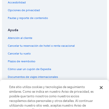
Accesibilidad
Hoteles en la playa en Saarland
Opciones de privacidad
Hoteles históricos en Saarland
Pautas y reporte de contenido
Hoteles en Weiskirchen
Campings en Mettlach
Ayuda
Hoteles en Mettlach
Atención al cliente
Hoteles en Merzig
Cancelar tu reservación de hotel o renta vacacional
Hoteles en Dillingen
Cancelar tu vuelo
Hoteles en Lebach
Plazos de reembolso
Hoteles en Distrito de Merzig-Wadern
Cómo usar un cupón de Expedia
Documentos de viajes internacionales
© 2026 Expedia, Inc., una empresa de Expedia Group. Todos los
Este sitio utiliza cookies y tecnologías de seguimiento
derechos reservados. Expedia y el logo de Expedia son marcas
similares. Como se indica en nuestro Aviso de privacidad, es
registradas o marcas comerciales de Expedia, Inc. CST# 2029030-50.
posible que tanto nosotros como nuestros socios
recopilemos datos personales y otros detalles. Al continuar
utilizando nuestro sitio web, aceptas nuestro Aviso de