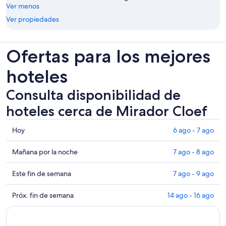
Ver menos
Ver propiedades
Ofertas para los mejores
hoteles
Consulta disponibilidad de
hoteles cerca de Mirador Cloef
Consultar
Hoy
6 ago - 7 ago
los
precios
Consultar
Mañana por la noche
7 ago - 8 ago
cerca
precios
de
cerca
Consultar
Este fin de semana
7 ago - 9 ago
Mirador
de
precios
Cloef
Mirador
cerca
Consultar
Próx. fin de semana
14 ago - 16 ago
para
Cloef
de
precios
hoy,
para
Mirador
cerca
6