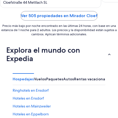
out
Cloefstraße 44 Mettlach SL
of
5
Ver 505 propiedades en Mirador Cloef
Precio más bajo por noche encontrado en las últimas 24 horas, con base en una
estancia de 1 noche para 2 adultos. Los precios y la disponibilidad están sujetos a
cambios. Aplican términos adicionales.
Explora el mundo con
Expedia
Hospedajes
Vuelos
Paquetes
Autos
Rentas vacacionales
Ringhotels en Ensdorf
Hoteles en Ensdorf
Hoteles en Mainzweiler
Hoteles en Eppelborn