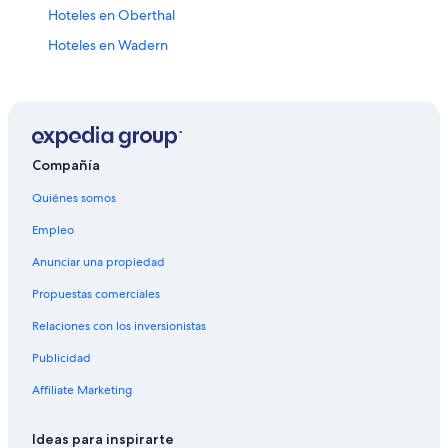
Hoteles en Oberthal
Hoteles en Wadern
Hoteles en Wallerfangen
Hoteles en Bous
Hoteles en West
Hoteles en Saarwellingen
Compañía
Hoteles en Nohfelden
Quiénes somos
Hoteles en Nennig
Empleo
Hoteles en Schmelz
Anunciar una propiedad
Hoteles en Habach
Propuestas comerciales
Hoteles en Hauptbahnhof
Relaciones con los inversionistas
Hoteles en Bosen
Publicidad
Hoteles en Riegelsberg
Affiliate Marketing
Hoteles 5 estrellas en Marpingen
Hoteles en Marpingen
Ideas para inspirarte