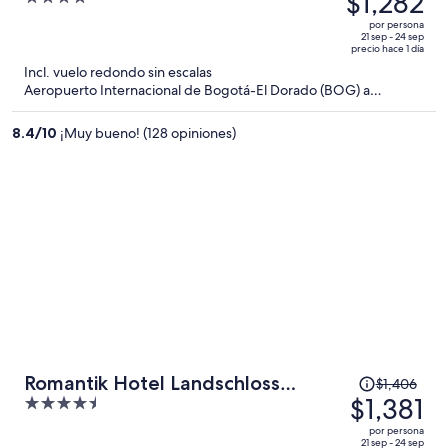
$1,282
era
out
por persona
de
of
21 sep - 24 sep
precio hace 1 día
$1,298
5
Incl. vuelo redondo sin escalas
y
Aeropuerto Internacional de Bogotá-El Dorado (BOG) a
ahora
Saarbruecken (SCN)
es
8.4
/
10
¡Muy bueno! (128 opiniones)
de
$1,282
por
persona
El
Romantik Hotel Landschloss
$1,406
precio
$1,381
4.5
Fasanerie
era
out
por persona
de
of
21 sep - 24 sep