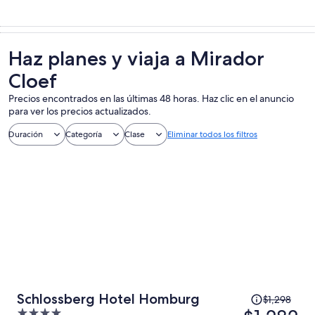
Haz planes y viaja a Mirador
Cloef
Precios encontrados en las últimas 48 horas. Haz clic en el anuncio
para ver los precios actualizados.
Duración
Categoría
Clase
Eliminar todos los filtros
El
Schlossberg Hotel Homburg
$1,298
precio
4