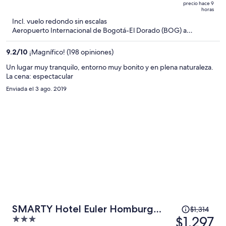
precio hace 9
$1,406
5
horas
y
Incl. vuelo redondo sin escalas
ahora
Aeropuerto Internacional de Bogotá-El Dorado (BOG) a
Saarbruecken (SCN)
es
de
9.2
/
10
¡Magnífico! (198 opiniones)
$1,381
Un lugar muy tranquilo, entorno muy bonito y en plena naturaleza.
por
La cena: espectacular
persona
Enviada el 3 ago. 2019
El
SMARTY Hotel Euler Homburg
$1,314
precio
$1,297
3
(Saar)