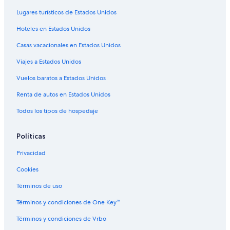
Apartamentos en Fraulautern
Lugares turísticos de Estados Unidos
Hoteles 5 estrellas en Perl
Hoteles en Estados Unidos
Hoteles haciendas en Perl
Casas vacacionales en Estados Unidos
Hoteles románticos en Perl
Viajes a Estados Unidos
Hoteles con sauna en Perl
Vuelos baratos a Estados Unidos
Hoteles en Perl
Renta de autos en Estados Unidos
Hoteles en Urexweiler
Todos los tipos de hospedaje
Hoteles en Dudweiler
Hoteles cerca de Lago Bostalsee
Políticas
Hoteles en Schwemlingen
Privacidad
Hoteles en Tholey
Cookies
Hoteles 5 estrellas en Saarlouis
Términos de uso
Hoteles con sauna en Saarlouis
Términos y condiciones de One Key™
Hoteles en Saarlouis
Términos y condiciones de Vrbo
Hoteles en Püttlingen