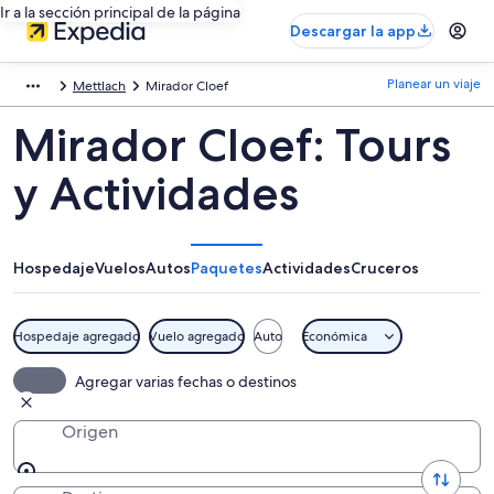
Ir a la sección principal de la página
Descargar la app
Planear un viaje
Mettlach
Mirador Cloef
Mirador Cloef: Tours
y Actividades
Hospedaje
Vuelos
Autos
Paquetes
Actividades
Cruceros
Hospedaje agregado
Vuelo agregado
Auto
Económica
Agregar varias fechas o destinos
Origen