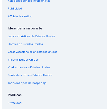
Relaciones con los inversionistas
Hoteles cerca de Zion Canyon Scenic Dr
Publicidad
Hoteles cerca de Wells Fargo Silver Reef Museum
Affiliate Marketing
Hoteles 3 estrellas en Virgin
Hoteles familiares en Virgin
Ideas para inspirarte
Hoteles con vista en Virgin
Lugares turísticos de Estados Unidos
Cabañas en Pine Valley
Hoteles en Estados Unidos
Campings en Pine Valley
Casas vacacionales en Estados Unidos
Hoteles en Pine Valley
Viajes a Estados Unidos
Lodges en Pine Valley
Vuelos baratos a Estados Unidos
Villas en Pine Valley
Renta de autos en Estados Unidos
Hoteles cerca de Área de picnic The Grotto
Todos los tipos de hospedaje
Hoteles cerca de Parque Nacional Zion
Cabañas en Kanarraville
Políticas
Hoteles en Kanarraville
Privacidad
Cabañas en Cedar City