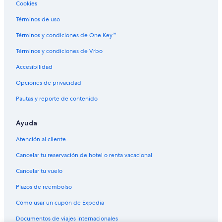
Cookies
Hoteles en la playa en Cedar City
Términos de uso
Hoteles baratos en Cedar City
Términos y condiciones de One Key™
Hoteles con cocina en Cedar City
Términos y condiciones de Vrbo
Hoteles que aceptan mascotas en Cedar City
Accesibilidad
Hoteles en Cedar City
Opciones de privacidad
Moteles en Cedar City
Pautas y reporte de contenido
Cabañas en Condado de Washington
Casas de ciudad en Condado de Washington
Ayuda
Centros vacacionales en Condado de Washington
Atención al cliente
Villas en Condado de Washington
Cancelar tu reservación de hotel o renta vacacional
Hoteles baratos en Condado de Washington
Cancelar tu vuelo
Condominios en Leeds
Plazos de reembolso
Hoteles en Leeds
Cómo usar un cupón de Expedia
Hoteles cerca de Termas Pah Tempe
Documentos de viajes internacionales
Hoteles cerca de Templo de Cedar City