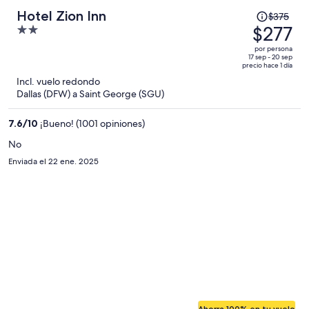
El
Hotel Zion Inn
$375
precio
$277
2
era
out
por persona
de
of
17 sep - 20 sep
precio hace 1 día
$375
5
Incl. vuelo redondo
y
Dallas (DFW) a Saint George (SGU)
ahora
es
7.6
/
10
¡Bueno! (1001 opiniones)
de
$277
No
por
Enviada el 22 ene. 2025
persona
Ahorra 100% en tu vuelo