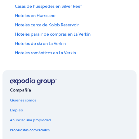
Casas de huéspedes en Silver Reef
Hoteles en Hurricane
Hoteles cerca de Kolob Reservoir
Hoteles para ir de compras en La Verkin
Hoteles de ski en La Verkin
Hoteles románticos en La Verkin
Hoteles baratos en La Verkin
Hoteles en La Verkin
Moteles en La Verkin
Hoteles en Toquerville
Compañía
Moteles en Toquerville
Quiénes somos
Hoteles cerca de Mirador del Parque Nacional Big Bend
Empleo
Hoteles románticos en New Harmony
Anunciar una propiedad
Hoteles cerca de Formación rocosa Angels Landing
Propuestas comerciales
Hoteles cerca de Utah Shakespeare Festival