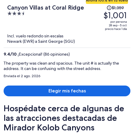
Ahorra 100% en tu vuelo
El
Canyon Villas at Coral Ridge
$1,359
precio
$1,001
3.5
era
out
por persona
de
of
28 sep - 5 oct
precio hace 1 día
$1,359
5
Incl. vuelo redondo sin escalas
y
Newark (EWR) a Saint George (SGU)
ahora
es
9.4
/
10
¡Excepcional! (86 opiniones)
de
$1,001
The property was clean and spacious. The unit # is actually the
address. It can be confusing with the street address.
por
persona
Enviada el 2 ago. 2026
Elegir mis fechas
Hospédate cerca de algunas de
las atracciones destacadas de
Mirador Kolob Canyons