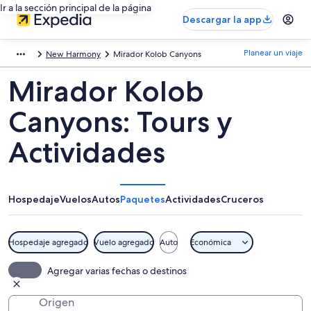
Ir a la sección principal de la página
Descargar la app
Planear un viaje
New Harmony
Mirador Kolob Canyons
Mirador Kolob
Canyons: Tours y
Actividades
Hospedaje
Vuelos
Autos
Paquetes
Actividades
Cruceros
Hospedaje agregado
Vuelo agregado
Auto
Económica
Agregar varias fechas o destinos
Origen