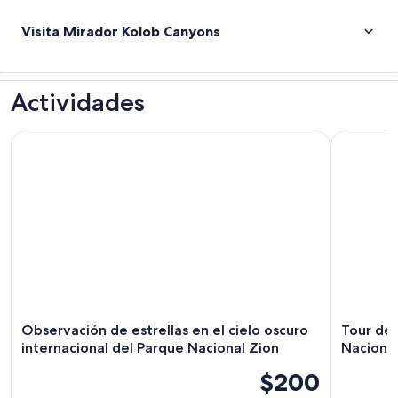
Visita Mirador Kolob Canyons
Actividades
Observación de estrellas en el cielo oscuro internacional d
Tour de au
Observación de estrellas en el cielo oscuro
Tour de 
internacional del Parque Nacional Zion
Nacional
$200