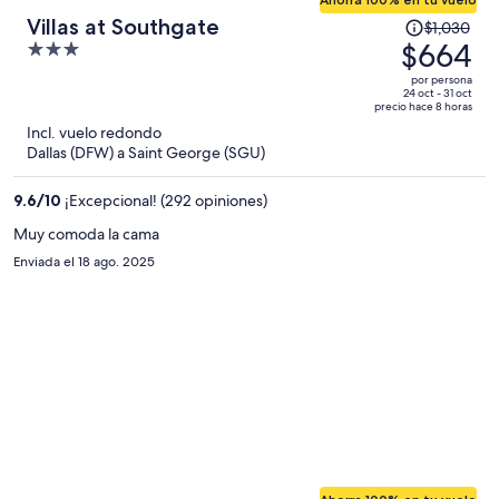
El
Villas at Southgate
$1,030
precio
$664
3
era
out
por persona
de
of
24 oct - 31 oct
precio hace 8 horas
$1,030
5
Incl. vuelo redondo
y
Dallas (DFW) a Saint George (SGU)
ahora
es
9.6
/
10
¡Excepcional! (292 opiniones)
de
$664
Muy comoda la cama
por
Enviada el 18 ago. 2025
persona