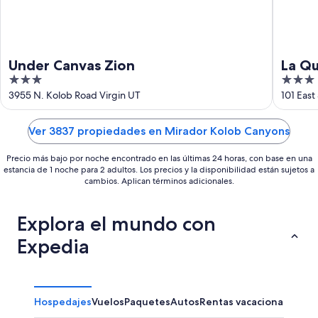
Under Canvas Zion
La Qu
3
3
La Ve
out
out
3955 N. Kolob Road Virgin UT
101 East
of
of
5
5
Ver 3837 propiedades en Mirador Kolob Canyons
Precio más bajo por noche encontrado en las últimas 24 horas, con base en una
estancia de 1 noche para 2 adultos. Los precios y la disponibilidad están sujetos a
cambios. Aplican términos adicionales.
Explora el mundo con
Expedia
Hospedajes
Vuelos
Paquetes
Autos
Rentas vacacionales
Otr