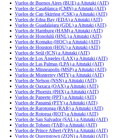
Vuelos de Buenos Aires (BUE) a Aitutaki (AIT)
Vuelos de Casablanca (CMN) a Aitutaki (AIT)
Vuelos de Cap Skirring (CSK) a Aitutaki (AIT)
Vuelos de Edna Bay (EDA) a Aitutaki (AIT)
Vuelos de Guadalajara (GDL) a Aitutaki (AIT)
Vuelos de Hamburg (HAM) a Aitutaki (AIT)
Vuelos de Honolulú (HNL) a Aitutaki (AIT)
Vuelos de Komako (HOC) a Aitutaki (AIT)
Vuelos de Houston (HOU) a Aitutaki (AIT)
Vuelos de Seúl (ICN) a Aitutaki (AIT)
Vuelos de Los Ángeles (LAX) a Aitutaki (AIT)
Vuelos de Las Palmas (LPA) a Aitutaki (AIT)
Vuelos de Minneapolis (MSP) a Aitutaki (AIT)
Vuelos de Monterrey (MTY) a Aitutaki (AIT)
Vuelos de Nelson (NSN) a Aitutaki (AIT)
Vuelos de Oaxaca (OAX) a Aitutaki (AIT)
Vuelos de Phoenix (PHX) a Aitutaki (AIT)
Vuelos de Papeete (PPT) a Aitutaki (AIT)
Vuelos de Panamá (PTY) a Aitutaki (AIT)
Vuelos de Rarotonga (RAR) a Aitutaki (AIT)
Vuelos de Rotorua (ROT) a Aitutaki (AIT)
Vuelos de San Salvador (SAL) a Aitutaki (AIT)
Vuelos de Tobago (TAB) a Aitutaki (AIT)
Vuelos de Prince Albert (YPA) a Aitutaki (AIT)
Vuelos de Queenstown (ZQN) a Aitutaki (AIT)