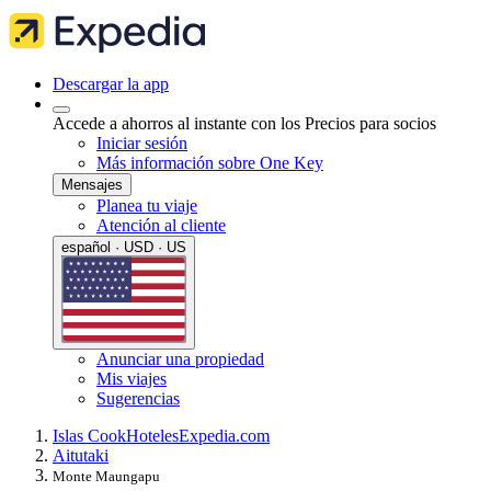
Descargar la app
Accede a ahorros al instante con los Precios para socios
Iniciar sesión
Más información sobre One Key
Mensajes
Planea tu viaje
Atención al cliente
español · USD · US
Anunciar una propiedad
Mis viajes
Sugerencias
Islas Cook
Hoteles
Expedia.com
Aitutaki
Monte Maungapu