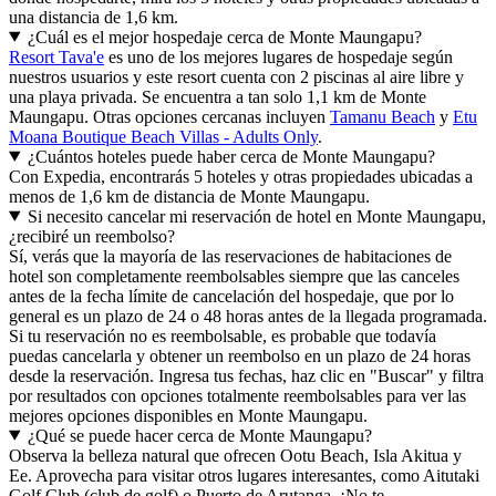
una distancia de 1,6 km.
¿Cuál es el mejor hospedaje cerca de Monte Maungapu?
Resort Tava'e
es uno de los mejores lugares de hospedaje según
nuestros usuarios y este resort cuenta con 2 piscinas al aire libre y
una playa privada. Se encuentra a tan solo 1,1 km de Monte
Maungapu. Otras opciones cercanas incluyen
Tamanu Beach
y
Etu
Moana Boutique Beach Villas - Adults Only
.
¿Cuántos hoteles puede haber cerca de Monte Maungapu?
Con Expedia, encontrarás 5 hoteles y otras propiedades ubicadas a
menos de 1,6 km de distancia de Monte Maungapu.
Si necesito cancelar mi reservación de hotel en Monte Maungapu,
¿recibiré un reembolso?
Sí, verás que la mayoría de las reservaciones de habitaciones de
hotel son completamente reembolsables siempre que las canceles
antes de la fecha límite de cancelación del hospedaje, que por lo
general es un plazo de 24 o 48 horas antes de la llegada programada.
Si tu reservación no es reembolsable, es probable que todavía
puedas cancelarla y obtener un reembolso en un plazo de 24 horas
desde la reservación. Ingresa tus fechas, haz clic en "Buscar" y filtra
por resultados con opciones totalmente reembolsables para ver las
mejores opciones disponibles en Monte Maungapu.
¿Qué se puede hacer cerca de Monte Maungapu?
Observa la belleza natural que ofrecen Ootu Beach, Isla Akitua y
Ee. Aprovecha para visitar otros lugares interesantes, como Aitutaki
Golf Club (club de golf) o Puerto de Arutanga. ¡No te