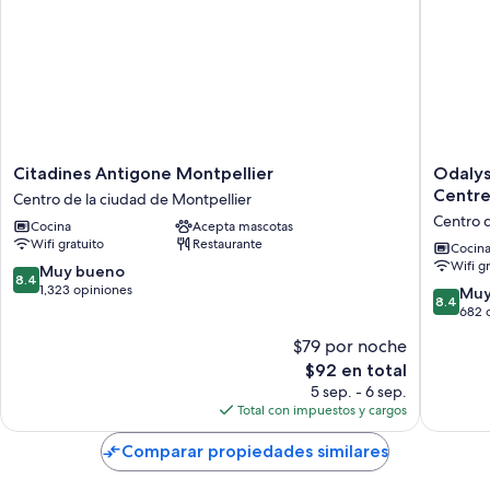
Citadines
Odalys
Citadines Antigone Montpellier
Odalys
Antigone
City
Centre
Centro de la ciudad de Montpellier
Montpellier
Apartme
Centro d
Cocina
Acepta mascotas
Centro
Hotel
Wifi gratuito
Restaurante
de
-
Cocin
Wifi g
la
Montpel
8.4
Muy bueno
8.4
ciudad
Centre
de
1,323 opiniones
8.4
Muy
8.4
de
Gare
10,
de
682 
Montpellier
Saint
Muy
10,
$79 por noche
Roch
bueno,
Muy
Centro
1,323
El
$92 en total
bueno,
de
opiniones
precio
682
5 sep. - 6 sep.
la
actual
opinion
Total con impuestos y cargos
ciudad
es
de
de
Comparar propiedades similares
Montpel
$92