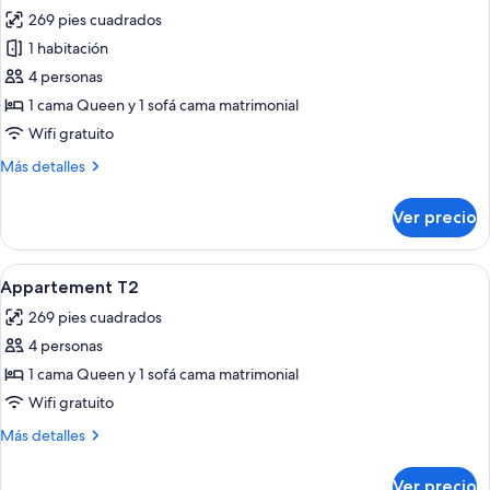
todas
269 pies cuadrados
las
1 habitación
fotos
de
4 personas
Studio
1 cama Queen y 1 sofá cama matrimonial
Familial
Wifi gratuito
Double
Más
Más detalles
detalles
sobre
Ver precio
Studio
Familial
Double
Abrir
Una cama bien hecha con almohadas, 
5
Appartement T2
todas
269 pies cuadrados
las
4 personas
fotos
de
1 cama Queen y 1 sofá cama matrimonial
Appartement
Wifi gratuito
T2
Más
Más detalles
detalles
sobre
Ver precio