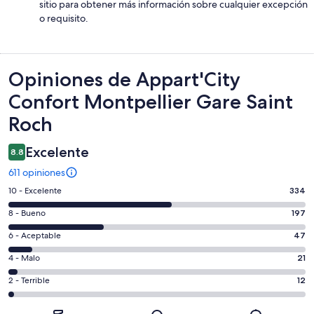
sitio para obtener más información sobre cualquier excepción
o requisito.
Opiniones
Opiniones de Appart'City
Confort Montpellier Gare Saint
Roch
Excelente
8.8
611 opiniones
Puntuación
10 - Excelente
334
de
Puntuación
8 - Bueno
197
10,
de
es
Puntuación
6 - Aceptable
47
8,
decir,
de
es
Puntuación
4 - Malo
21
Excelente.
6,
decir,
de
Basada
es
Puntuación
2 - Terrible
12
Bueno.
4,
en
decir,
de
Basada
es
334
Aceptable.
2,