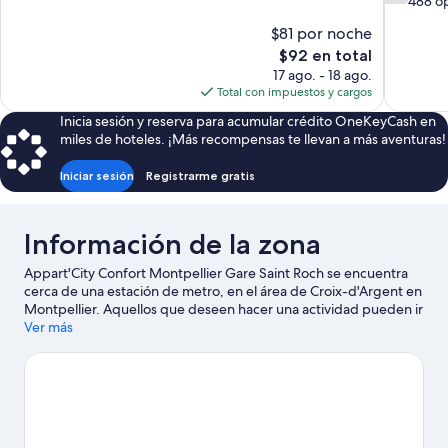
de
488 o
10,
10,
Excelente,
$81 por noche
Bueno,
403
El
488
$92 en total
opiniones
precio
opiniones
17 ago. - 18 ago.
actual
Total con impuestos y cargos
es
Inicia sesión y reserva para acumular crédito OneKeyCash en
de
miles de hoteles. ¡Más recompensas te llevan a más aventuras!
$92
Iniciar sesión
Registrarme gratis
Información de la zona
Appart'City Confort Montpellier Gare Saint Roch se encuentra
cerca de una estación de metro, en el área de Croix-d'Argent en
Montpellier. Aquellos que deseen hacer una actividad pueden ir
a Minigolf Goolfy y Pista de patinaje sobre hielo Vegapolis,
Ver más
mientras que quienes quieran apreciar la belleza natural del área
pueden visitar Carnon-Plage y Plaza de Peyrou. ¿Quieres asistir a
un evento o partido mientras estás en la ciudad? Consulta el
calendario de Estadio Altrad o Centro de convenciones Corum.
Visita nuestra guía de Montpellier