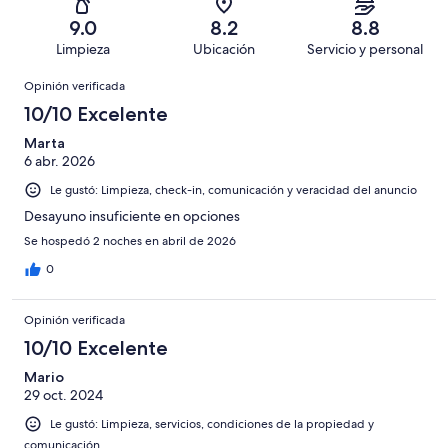
en
decir,
de
Basada
es
197
Malo.
9.0
8.2
8.8
611
en
decir,
de
Basada
Limpieza
Ubicación
Servicio y personal
opiniones
47
Terrible.
611
en
Opiniones
de
Basada
opiniones
Opinión verificada
21
611
en
de
10/10 Excelente
opiniones
12
611
de
Marta
opiniones
6 abr. 2026
611
opiniones
Le gustó: Limpieza, check-in, comunicación y veracidad del anuncio
Desayuno insuficiente en opciones
Se hospedó 2 noches en abril de 2026
0
Opinión verificada
10/10 Excelente
Mario
29 oct. 2024
Le gustó: Limpieza, servicios, condiciones de la propiedad y
comunicación