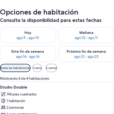
Opciones de habitación
Consulta la disponibilidad para estas fechas
Consulta la disponibilidad para hoy ago 9 - ago 10
Consulta la disponibilidad par
Hoy
Mañana
ago 9 - ago 10
ago 10 - ago 11
Consulta la disponibilidad para este fin de semana ago 14 - ag
Consulta la disponibilidad pa
Este fin de semana
Próximo fin de semana
ago 14 - ago 16
ago 21 - ago 23
Filtros
Todas las habitaciones
1 cama
2 camas
disponibles
para
Mostrando 4 de 4 habitaciones
las
Abrir
Una cama bien hecha con una almohada
5
Studio Double
habitaciones
todas
194 pies cuadrados
las
1 habitación
fotos
de
2 personas
Studio