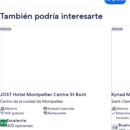
Appartement
T2
También podría interesarte
JOST Hotel Montpellier Centre St Roch
Kyriad M
Anuncio
Anuncio
JOST Hotel Montpellier Centre St Roch
Kyriad 
Centro de la ciudad de Montpellier
Saint-Cle
Alberca
Acepta mascotas
Alberca
Wifi gratuito
Restaurante
Estacion
incluido
8.8
Excelente
8.8
7.8
Buen
de
403 opiniones
7.8