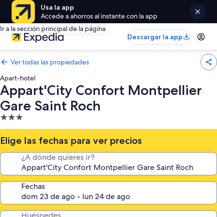
Usa la app
Accede a ahorros al instante con la app
Ir a la sección principal de la página
Descargar la app
Ver todas las propiedades
Apart-hotel
Appart'City Confort Montpellier
Gare Saint Roch
Propiedad
de
3.0
Elige las fechas para ver precios
estrellas
¿A dónde quieres ir?
Fechas
Huéspedes