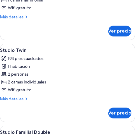
1 cama matrimonial
Double
Wifi gratuito
Más
Más detalles
detalles
sobre
Ver precio
Studio
Double
Abrir
Una habitación de hotel moderna con 
4
Studio Twin
todas
194 pies cuadrados
las
1 habitación
fotos
de
2 personas
Studio
2 camas individuales
Twin
Wifi gratuito
Más
Más detalles
detalles
sobre
Ver precio
Studio
Twin
Abrir
Habitación de hotel con una cama grand
5
Studio Familial Double