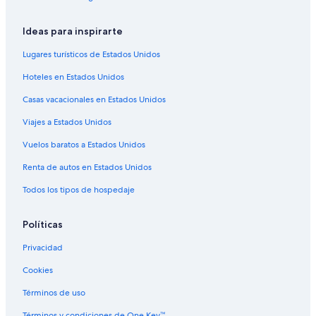
Hoteles haciendas en Del Monte Forest
Ideas para inspirarte
Hoteles cerca de Cannery Row
Lugares turísticos de Estados Unidos
Hoteles cerca de Fisherman's Wharf
Hoteles en Estados Unidos
Apart-Hoteles en Carmel
Casas vacacionales en Estados Unidos
Cabañas en Carmel
Viajes a Estados Unidos
Casas de campo en Carmel
Casas vacacionales en Carmel
Vuelos baratos a Estados Unidos
Moteles en Carmel
Renta de autos en Estados Unidos
Hoteles cerca de Faro de Point Pinos
Todos los tipos de hospedaje
Hoteles 1 estrella en Monterey
Políticas
Hoteles 3 estrellas en Monterey
Privacidad
Hoteles 4 estrellas en Monterey
Cookies
Apart-Hoteles en Monterey
B&B en Monterey
Términos de uso
Casas de huéspedes en Monterey
Términos y condiciones de One Key™