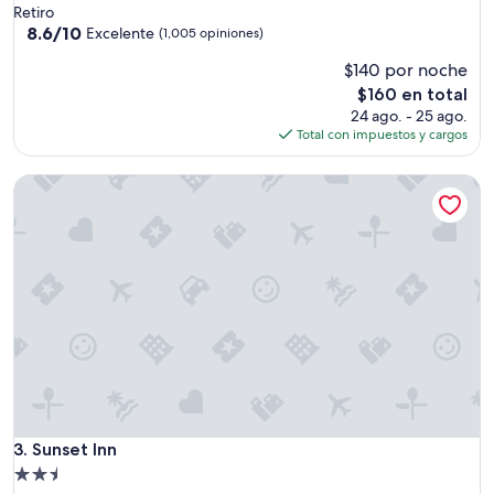
de
Retiro
i
3.5
8.6
8.6/10
s
Excelente
(1,005 opiniones)
de
n
estrellas
$140 por noche
10,
i
Excelente,
c
El
$160 en total
(1,005
e
precio
24 ago. - 25 ago.
opiniones)
f
actual
Total con impuestos y cargos
o
es
r
de
Sunset Inn
a
$160
w
e
e
k
e
n
d
s
t
a
y
!
Sunset Inn
3. Sunset Inn
S
t
Propiedad
a