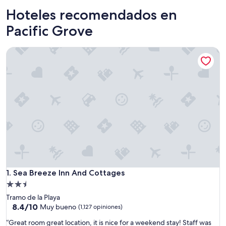
Hoteles recomendados en
Pacific Grove
Sea Breeze Inn And Cottages
Sea Breeze Inn And Cottages
1. Sea Breeze Inn And Cottages
Propiedad
de
Tramo de la Playa
2.5
8.4
8.4/10
Muy bueno
(1,127 opiniones)
de
estrellas
“
“Great room great location, it is nice for a weekend stay! Staff was
10,