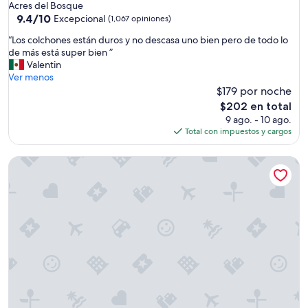
de
Acres del Bosque
f
2.5
9.4
9.4/10
Excepcional
(1,067 opiniones)
f
de
estrellas
w
“
“Los colchones están duros y no descasa uno bien pero de todo lo
10,
a
L
de más está super bien ”
Excepcional,
s
o
Valentin
(1,067
h
s
Ver menos
opiniones)
e
c
$179 por noche
l
o
El
$202 en total
p
l
precio
9 ago. - 10 ago.
f
c
actual
Total con impuestos y cargos
u
h
es
l
o
de
”
Deer Haven Inn
n
$202
e
s
e
s
t
á
n
d
u
r
o