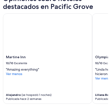
destacados en Pacific Grove
Martine Inn
Olympia L
Martine Inn
Olympia 
10/10
Excelente
10/10
Excel
"Amazing everything"
"Linda hub
Ver menos
hicieron l
Ver meno
Alejandro
(se hospedó 1 noches)
Liliana Be
Publicada hace 2 semanas
Publicada 