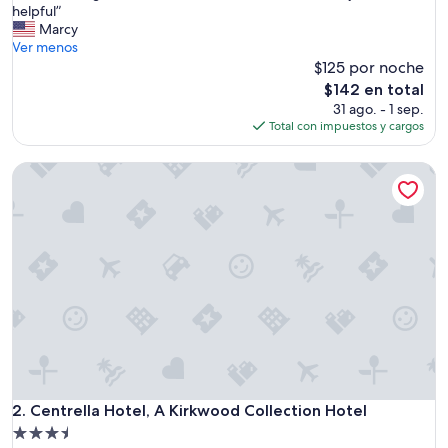
G
helpful”
Muy
r
Marcy
bueno,
e
Ver menos
(1,127
a
$125 por noche
opiniones)
t
El
$142 en total
r
precio
31 ago. - 1 sep.
o
actual
Total con impuestos y cargos
o
es
m
de
Centrella Hotel, A Kirkwood Collection Hotel
g
$142
r
e
a
t
l
o
c
a
t
i
o
n
,
Centrella Hotel, A Kirkwood Collection Hotel
2. Centrella Hotel, A Kirkwood Collection Hotel
i
Propiedad
t