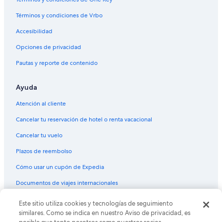
Casas vacacionales en Monterey
Términos y condiciones de Vrbo
Resorts en Monterey
Accesibilidad
Condominios en Monterey
Opciones de privacidad
Apartamentos en Monterey
Pautas y reporte de contenido
Hoteles de golf en Monterey
Ayuda
Hoteles con spa en Monterey
Hoteles todo incluido en Monterey
Atención al cliente
Hoteles de lujo en Monterey
Cancelar tu reservación de hotel o renta vacacional
Hoteles en la playa en Monterey
Cancelar tu vuelo
Hoteles románticos en Monterey
Plazos de reembolso
Hoteles baratos en Monterey
Cómo usar un cupón de Expedia
Hoteles boutique en Monterey
Documentos de viajes internacionales
Hoteles cerca del acuario en Monterey
© 2026 Expedia, Inc., una empresa de Expedia Group. Todos los
Este sitio utiliza cookies y tecnologías de seguimiento
Hoteles con aguas termales en Monterey
derechos reservados. Expedia y el logo de Expedia son marcas
similares. Como se indica en nuestro Aviso de privacidad, es
registradas o marcas comerciales de Expedia, Inc. CST# 2029030-50.
Hoteles con bar en Monterey