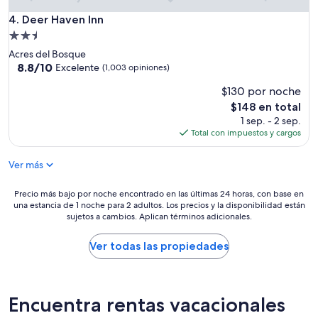
s
y
Deer Haven Inn
4. Deer Haven Inn
n
Propiedad
o
de
Acres del Bosque
d
2.5
8.8
8.8/10
e
Excelente
(1,003 opiniones)
de
s
estrellas
$130 por noche
10,
c
Excelente,
a
El
$148 en total
(1,003
s
precio
1 sep. - 2 sep.
opiniones)
a
actual
Total con impuestos y cargos
u
es
n
de
Ver más
o
$148
b
Precio
Precio más bajo por noche encontrado en las últimas 24 horas, con base en
i
una estancia de 1 noche para 2 adultos. Los precios y la disponibilidad están
más
e
sujetos a cambios. Aplican términos adicionales.
bajo
n
por
p
noche
Ver todas las propiedades
e
encontrado
r
en
o
las
d
últimas
e
Encuentra rentas vacacionales
24
t