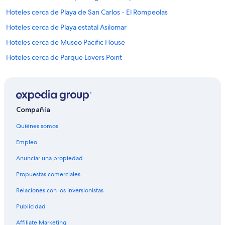
Hoteles cerca de Playa de San Carlos - El Rompeolas
Hoteles cerca de Playa estatal Asilomar
Hoteles cerca de Museo Pacific House
Hoteles cerca de Parque Lovers Point
Cabañas en Seaside
Campings en Seaside
Casas de ciudad en Seaside
Compañía
Casas de huéspedes en Seaside
Quiénes somos
Casas vacacionales en Seaside
Empleo
Condominios en Seaside
Anunciar una propiedad
Apartamentos en Seaside
Propuestas comerciales
Moteles en Seaside
Relaciones con los inversionistas
Cabañas en Del Monte Forest
Publicidad
Campings en Del Monte Forest
Casas de campo en Del Monte Forest
Affiliate Marketing