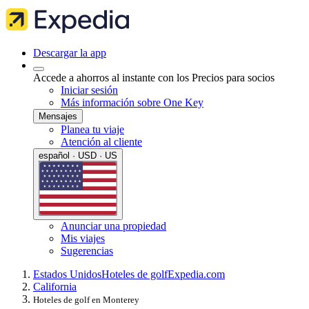
Descargar la app
Accede a ahorros al instante con los Precios para socios
Iniciar sesión
Más información sobre One Key
Mensajes
Planea tu viaje
Atención al cliente
español · USD · US
Anunciar una propiedad
Mis viajes
Sugerencias
Estados Unidos
Hoteles de golf
Expedia.com
California
Hoteles de golf en Monterey