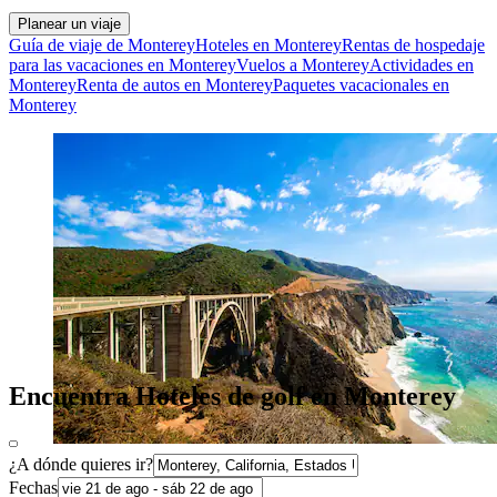
Planear un viaje
Guía de viaje de Monterey
Hoteles en Monterey
Rentas de hospedaje
para las vacaciones en Monterey
Vuelos a Monterey
Actividades en
Monterey
Renta de autos en Monterey
Paquetes vacacionales en
Monterey
Encuentra Hoteles de golf en Monterey
¿A dónde quieres ir?
Fechas