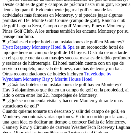
Desde caddies de golf y campos de práctica hasta mini golf, Expedia
tiene algo para ti. Evidentemente jugar al golf es una de las
actividades más famosas en Monterey, y tú puedes jugar algunas
partidas en Del Monte Golf Course (campo de golf), Rancho club
de golf Laguna Seca, Campo de golf Monterey Pines o Monterey
Pines Golf Club. A los turistas también les encanta Monterey por su
paisaje marítimo.
¿Cuál es el mejor hotel con instalaciones de golf en Monterey?
Hyatt Regency Monterey Hotel & Spa
es un reconocido hotel de
lujo que tiene un campo de golf de 18 hoyos. Disfruta de una tarde
en el spa que cuenta con masajes suecos, masajes de tejido profundo
y sesiones de hidroterapia. El hotel también cuenta con un spa de
servicio completo, una sala de fitness, canchas de tenis y un bar.
Otras recomendaciones de hoteles incluyen
Travelodge by
Wyndham Monterey Bay
y
Merritt House Hotel
.
¿Cuántos hoteles con instalaciones de golf hay en Monterey?
Hay 3 alojamientos que tienen un campo de golf en la propiedad, al
lado o cerca entre los 221 hospedajes de Monterey.
¿Qué se recomienda visitar y hacer en Monterey durante unas
vacaciones de golf?
Cuando quieras tomarte un descanso y salir del campo de golf, en
Monterey encontrarás varias opciones. En tu recorrido por la zona,
una gran idea es dedicar un tiempo a conocer Bahía de Monterrey,
Cannery Row y Circuito de carreras WeatherTech Raceway Laguna
Seca. Otras visitas imperdibles son Teatro estatal Golden,