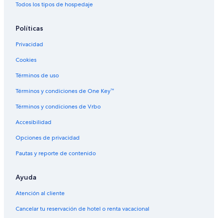
Todos los tipos de hospedaje
Hoteles de golf en Monterey
Hoteles con spa en Monterey
Políticas
Hoteles todo incluido en Monterey
Privacidad
Hoteles de lujo en Monterey
Cookies
Hoteles en la playa en Monterey
Términos de uso
Hoteles románticos en Monterey
Términos y condiciones de One Key™
Hoteles baratos en Monterey
Términos y condiciones de Vrbo
Hoteles boutique en Monterey
Accesibilidad
Hoteles cerca del acuario en Monterey
Opciones de privacidad
Hoteles con aguas termales en Monterey
Pautas y reporte de contenido
Hoteles con bar en Monterey
Hoteles con cocina en Monterey
Ayuda
Hoteles con desayuno incluido en Monterey
Atención al cliente
Hoteles con gimnasio en Monterey
Cancelar tu reservación de hotel o renta vacacional
Hoteles con área de juegos en Monterey