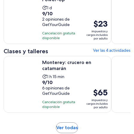
La
1 d
9.0
9/10
actividad
de
2 opiniones de
dura
El
$23
GetYourGuide
10
1
precio
con
impuestos y
día
Cancelación gratuita
es
cargos incluidos
2
disponible
por adulto
de
opiniones
$23.
Clases y talleres
Ver las 4 actividades
por
Se abrirá en una nueva pes
Monterey: crucero en catamarán
Bahía de M
adulto
Monterey: crucero en
catamarán
La
1 h 15 min
9.0
9/10
actividad
de
6 opiniones de
dura
El
$65
GetYourGuide
10
1
precio
con
impuestos y
hora
Cancelación gratuita
es
cargos incluidos
6
disponible
y
por adulto
de
opiniones
15
$65.
minutos
por
Se
Ver todas
adulto
abrirá