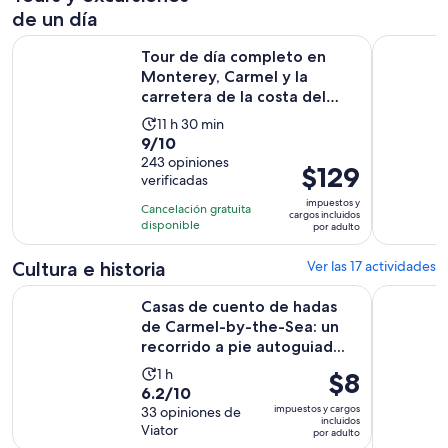
de un día
Tour de día completo en Monterey, Carmel y la carretera de l
Monterrey:
Tour de día completo en
Monterey, Carmel y la
carretera de la costa del
Pac...
La
11 h 30 min
9.0
9/10
actividad
de
243 opiniones
dura
El
$129
verificadas
10
11
precio
con
impuestos y
horas
Cancelación gratuita
es
cargos incluidos
243
disponible
y
por adulto
de
opiniones
30
$129.
Cultura e historia
Ver las 17 actividades
minutos
por
Casas de cuento de hadas de Carmel-by-the-Sea: un recorrid
LO MEJOR d
adulto
Casas de cuento de hadas
de Carmel-by-the-Sea: un
recorrido a pie autoguiad...
La
1 h
El
$8
6.2
6.2/10
actividad
precio
impuestos y cargos
de
33 opiniones de
dura
es
incluidos
Viator
10
por adulto
1
de