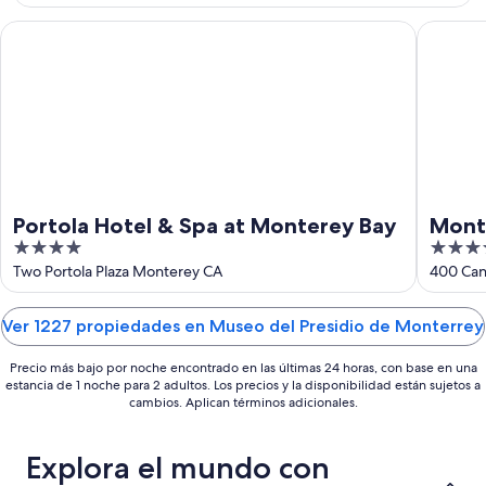
ago
de
-
semana,
Portola Hotel & Spa at Monterey Bay
Monterey
10
14
ago
ago
-
16
ago
Portola Hotel & Spa at Monterey Bay
Monte
4
4.5
out
out
Two Portola Plaza Monterey CA
400 Can
of
of
5
5
Ver 1227 propiedades en Museo del Presidio de Monterrey
Precio más bajo por noche encontrado en las últimas 24 horas, con base en una
estancia de 1 noche para 2 adultos. Los precios y la disponibilidad están sujetos a
cambios. Aplican términos adicionales.
Explora el mundo con