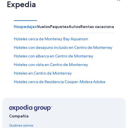
Expedia
Hospedajes
Vuelos
Paquetes
Autos
Rentas vacacionales
Otr
Hoteles cerca de Monterey Bay Aquarium
Hoteles con desayuno incluido en Centro de Monterrey
Hoteles con alberca en Centro de Monterrey
Hoteles con vista en Centro de Monterrey
Hoteles en Centro de Monterrey
Hoteles cerca de Residencia Cooper-Molera Adobe
Hoteles cerca de Monterey Pines Golf Club
Hoteles con spa en Old Monterey
Hoteles históricos en Old Monterey
Hoteles para bodas en Old Monterey
Compañía
Hoteles cerca de Fisherman's Wharf
Quiénes somos