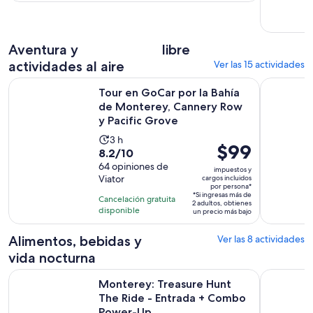
con
hora
$8.
33
por
opiniones
adulto
Aventura y
libre
actividades al aire
Ver las 15 actividades
Tour en GoCar por la Bahía de Monterey, Cannery Row y Pac
Monterey y
Tour en GoCar por la Bahía
de Monterey, Cannery Row
y Pacific Grove
La
3 h
El
$99
8.2
8.2/10
actividad
precio
de
64 opiniones de
dura
impuestos y
es
Viator
cargos incluidos
10
3
por persona*
de
con
*Si ingresas más de
horas
Cancelación gratuita
2 adultos, obtienes
$99.
64
disponible
un precio más bajo
por
opiniones
persona*
Alimentos, bebidas y
Ver las 8 actividades
vida nocturna
Monterey: Treasure Hunt The Ride - Entrada + Combo Pow
Carmel Val
Monterey: Treasure Hunt
The Ride - Entrada + Combo
Power-Up