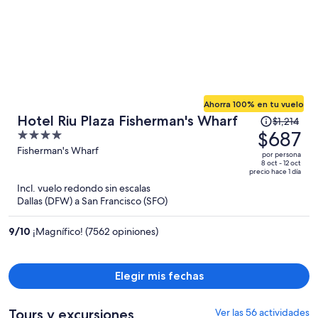
Ahorra 100% en tu vuelo
El
Hotel Riu Plaza Fisherman's Wharf
$1,214
precio
$687
4
era
out
Fisherman's Wharf
por persona
de
of
8 oct - 12 oct
precio hace 1 día
$1,214
5
Incl. vuelo redondo sin escalas
y
Dallas (DFW) a San Francisco (SFO)
ahora
es
9
/
10
¡Magnífico! (7562 opiniones)
de
$687
por
Elegir mis fechas
persona
Tours y excursiones
Ver las 56 actividades