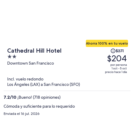
Ahorra 100% en tu vuelo
El
Cathedral Hill Hotel
$371
precio
$204
2
era
out
Downtown San Francisco
por persona
de
of
1 oct - 5 oct
precio hace 1 día
$371
5
Incl. vuelo redondo
y
Los Ángeles (LAX) a San Francisco (SFO)
ahora
es
7.2
/
10
¡Bueno! (718 opiniones)
de
$204
Cómoda y suficiente para lo requerido
por
Enviada el 16 jul. 2026
persona