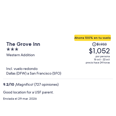
Ahorra 100% en tu vuelo
El
The Grove Inn
$1,933
precio
$1,052
3
era
out
Western Addition
por persona
de
of
16 oct - 22 oct
precio hace 24 horas
$1,933
5
Incl. vuelo redondo
y
Dallas (DFW) a San Francisco (SFO)
ahora
es
9.2
/
10
¡Magnífico! (727 opiniones)
de
$1,052
Good location for a USF parent.
por
Enviada el 29 mar. 2026
persona