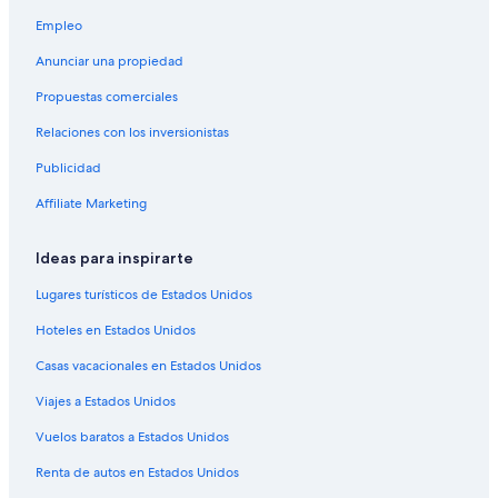
Hoteles cerca de Muelle de la Guardia Costera
Empleo
Hoteles boutique en New Monterey
Anunciar una propiedad
Hoteles cerca de Centro deportivo de Monterey
Propuestas comerciales
Hoteles cerca de Cannery Row
Relaciones con los inversionistas
Hoteles cerca de Museo Pacific House
Publicidad
Hoteles 1 estrella en Monterey
Affiliate Marketing
Hoteles 3 estrellas en Monterey
Hoteles 4 estrellas en Monterey
Ideas para inspirarte
Apart-Hoteles en Monterey
Lugares turísticos de Estados Unidos
B&B en Monterey
Hoteles en Estados Unidos
Casas de huéspedes en Monterey
Casas vacacionales en Estados Unidos
Casas vacacionales en Monterey
Viajes a Estados Unidos
Resorts en Monterey
Vuelos baratos a Estados Unidos
Condominios en Monterey
Renta de autos en Estados Unidos
Apartamentos en Monterey