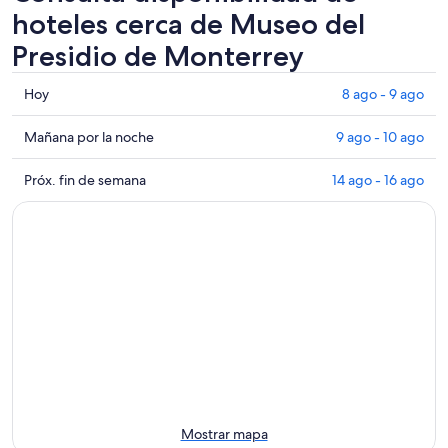
hoteles cerca de Museo del
Presidio de Monterrey
Consultar
Hoy
8 ago - 9 ago
los
precios
Consultar
Mañana por la noche
9 ago - 10 ago
cerca
precios
de
cerca
Consultar
Próx. fin de semana
14 ago - 16 ago
Museo
de
precios
del
Museo
cerca
Presidio
del
de
de
Presidio
Museo
Monterrey
de
del
para
Monterrey
Presidio
hoy,
para
de
8
mañana
Monterrey
ago
por
para
-
la
el
9
noche,
próximo
ago
9
fin
Mostrar mapa