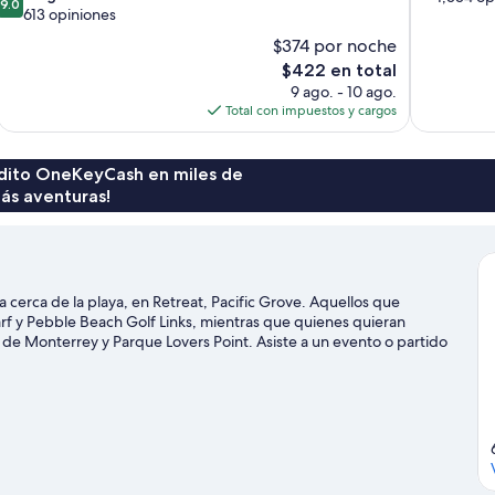
9.0
de
613 opiniones
10,
10,
Excelente,
$374 por noche
Magnífico,
1,554
El
$422 en total
613
opiniones
precio
9 ago. - 10 ago.
opiniones
actual
Total con impuestos y cargos
es
de
$422
rédito OneKeyCash en miles de
ás aventuras!
 cerca de la playa, en Retreat, Pacific Grove. Aquellos que
rf y Pebble Beach Golf Links, mientras que quienes quieran
ía de Monterrey y Parque Lovers Point. Asiste a un evento o partido
ca, y haz algo de tiempo para conocer Monterey Bay Aquarium,
 puedes practicar actividades como kayaks y snorkel, o disfrutar del
cos.
Visita nuestra guía de Pacific Grove