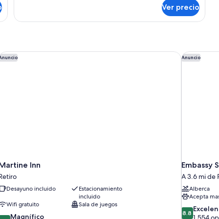
size
de
o
Ver precio
y
campo,
1
sofá
cama
cama
Queen
size
Martine Inn
Embassy Su
Anuncio
Anuncio
y
sofá
cama
Martine Inn
Embassy S
Retiro
A 3.6 mi de 
Desayuno incluido
Estacionamiento
Alberca
incluido
Acepta mas
Wifi gratuito
Sala de juegos
8.8
Excelen
8.8
9.0
Magnífico
de
1,554 op