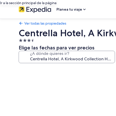
Ir a la sección principal de la página
Planea tu viaje
Ver todas las propiedades
Centrella Hotel, A Kir
Propiedad
de
Elige las fechas para ver precios
3.5
¿A dónde quieres ir?
estrellas
Galería
de
fotos
de
Centrella
Hotel,
A