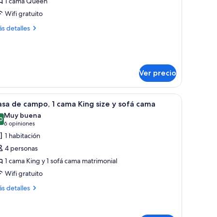
1 cama Queen
e
Wifi gratuito
una
e
ás
s detalles
talles
iel,
bre
idromasaje
bitación
na
Ver precio
el,
pel tapiz floral, una mesita de noche con una lámpara y una puerta con cor
dromasaje
brir
Una habitación de hotel con una cama grande
3
sa de campo, 1 cama King size y sofá cama
odas
Muy buena
s
0
8.0 de 10
(6
6 opiniones
otos
opiniones)
1 habitación
e
4 personas
asa
1 cama King y 1 sofá cama matrimonial
e
Wifi gratuito
ampo,
ás
s detalles
talles
ama
bre
ing
sa