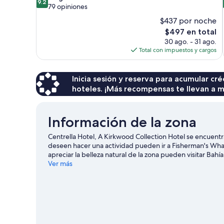
9.2
de
79 opiniones
10,
$437 por noche
Magnífico,
El
$497 en total
79
precio
30 ago. - 31 ago.
opiniones
actual
Total con impuestos y cargos
es
de
$497
Inicia sesión y reserva para acumular c
hoteles. ¡Más recompensas te llevan a m
Información de la zona
Centrella Hotel, A Kirkwood Collection Hotel se encuentra
deseen hacer una actividad pueden ir a Fisherman's Wha
apreciar la belleza natural de la zona pueden visitar Bah
en Circuito de carreras WeatherTech Raceway Laguna Se
Ver más
una de las atracciones imperdibles del lugar. En la zona,
aire libre mientras haces paseos a caballo y tours ecológi