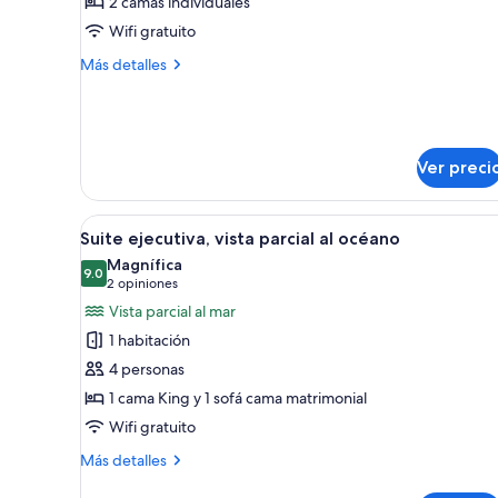
2 camas individuales
Prestigio,
Wifi gratuito
2
camas
Más
Más detalles
detalles
individuales
sobre
Habitación
Prestigio,
2
Ver preci
camas
individuales
Abrir
Un dormitorio con una cama gra
5
Suite ejecutiva, vista parcial al océano
todas
Magnífica
las
9.0
9.0 de 10
(2
2 opiniones
fotos
opiniones)
Vista parcial al mar
de
1 habitación
Suite
4 personas
ejecutiva,
1 cama King y 1 sofá cama matrimonial
vista
Wifi gratuito
parcial
al
Más
Más detalles
océano
detalles