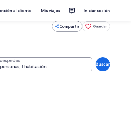
nción al cliente
Mis viajes
Iniciar sesión
Compartir
Guardar
uéspedes
Buscar