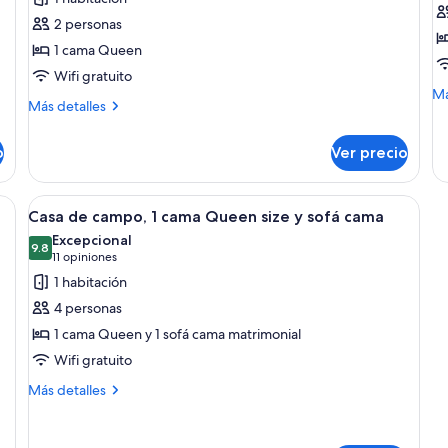
ac
de
d
pa
2 personas
Habitación
S
pe
1 cama Queen
di
Premier,
D
Wifi gratuito
1
1
M
Má
cama
c
Más
Más detalles
de
detalles
Queen
Q
so
sobre
Su
size,
s
o
Ver precio
Habitación
De
planta
Premier,
1
baja
1
ca
na cama grande, una mesita de noche con lámpara y una ventana con vista 
Abrir
Una sala de estar con chimenea, un come
5
cama
Casa de campo, 1 cama Queen size y sofá cama
Q
todas
Queen
si
Excepcional
size,
las
9.8
9.8 de 10
(11
11 opiniones
planta
fotos
opiniones)
1 habitación
baja
de
4 personas
Casa
1 cama Queen y 1 sofá cama matrimonial
de
Wifi gratuito
campo,
1
Más
Más detalles
detalles
cama
sobre
Queen
Casa