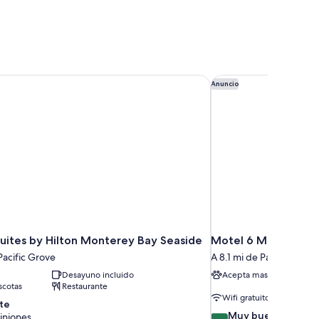
ites by Hilton Monterey Bay Seaside
Motel 6 Marina, CA 
Anuncio
uites by Hilton Monterey Bay Seaside
Motel 6 Marina, CA
Pacific Grove
A 8.1 mi de Pacific Grove
Desayuno incluido
Acepta mascotas
cotas
Restaurante
Wifi gratuito
te
8.0
Muy bueno
iniones