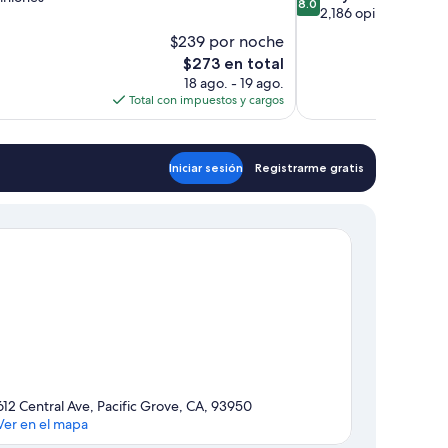
8.0
de
2,186 opiniones
10,
$239 por noche
Muy
El
$273 en total
bueno,
precio
18 ago. - 19 ago.
2,186
actual
Total con impuestos y cargos
opiniones
es
de
$273
Iniciar sesión
Registrarme gratis
612 Central Ave, Pacific Grove, CA, 93950
Ver en el mapa