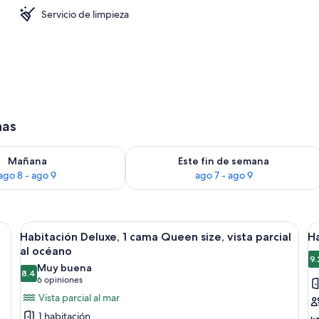
Servicio de limpieza
has
isponibilidad para mañana ago 8 - ago 9
Consulta la disponibilidad para este 
Mañana
Este fin de semana
ago 8 - ago 9
ago 7 - ago 9
mas, ventana con vistas al exterior, una mesita con una lámpara y un cuadro 
Abrir
Un dormitorio con una cama grande, u
A
6
Habitación Deluxe, 1 cama Queen size, vista parcial
Ha
todas
t
al océano
las
la
9.
Muy buena
8.4
fotos
f
8.4 de 10
(6
6 opiniones
de
d
opiniones)
Vista parcial al mar
Habitación
H
1 habitación