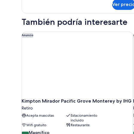
sobre
Ver preci
Habitación
Premier,
1
También podría interesarte
cama
Queen
size
Kimpton Mirador Pacific Grove Monterey by IHG
Anuncio
Kimpton Mirador Pacific Grove Monterey by IHG
Retiro
Acepta mascotas
Estacionamiento
incluido
Wifi gratuito
Restaurante
9.2
Magnífico