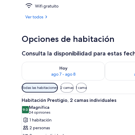
Wifi gratuito
Exterior
Ver todos
Opciones de habitación
Consulta la disponibilidad para estas fec
Consulta la disponibilidad para hoy ago 7 - ago 8
Consulta la d
Hoy
ago 7 - ago 8
Filtros
Todas las habitaciones
2 camas
1 cama
disponibles
Abrir
Habitación de hotel con dos ca
para
2
Habitación Prestigio, 2 camas individuales
todas
las
Magnífica
las
9.0
habitaciones
9.0 de 10
(24
24 opiniones
fotos
opiniones)
1 habitación
de
2 personas
Habitación