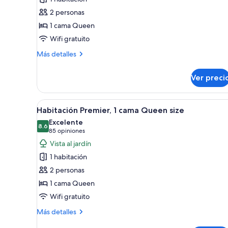
de
2 personas
Habitación
1 cama Queen
superior,
Wifi gratuito
1
cama
Más
Más detalles
detalles
Queen
sobre
size,
Ver preci
Habitación
planta
superior,
baja
1
Abrir
Un dormitorio ordenado con u
3
cama
Habitación Premier, 1 cama Queen size
todas
Queen
Excelente
size,
las
8.6
8.6 de 10
(85
85 opiniones
planta
fotos
opiniones)
Vista al jardín
baja
de
1 habitación
Habitación
2 personas
Premier,
1 cama Queen
1
Wifi gratuito
cama
Queen
Más
Más detalles
size
detalles