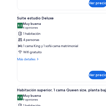
sobre
Ver preci
Suite
ejecutiva,
vista
Abrir
Un dormitorio con una cama gra
4
parcial
Suite estudio Deluxe
todas
al
Muy buena
océano
las
8.0
8.0 de 10
(4
4 opiniones
fotos
opiniones)
1 habitación
de
4 personas
Suite
1 cama King y 1 sofá cama matrimonial
estudio
Wifi gratuito
Deluxe
Más
Más detalles
detalles
sobre
Suite
Ver preci
estudio
Deluxe
Abrir
Un dormitorio con una cama gra
5
Habitación superior, 1 cama Queen size, planta ba
todas
Muy buena
las
8.4
8.4 de 10
(9
9 opiniones
fotos
opiniones)
1 habitación