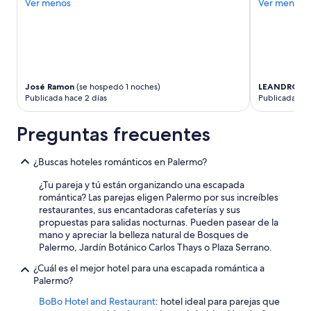
p
Ver menos
Ver menos
e
a
p
r
o
t
r
m
q
e
u
n
e
José Ramon
(se hospedó 1 noches)
LEANDRO R
t
n
Publicada hace 2 días
Publicada hac
.
o
”
l
Preguntas frecuentes
e
s
d
¿Buscas hoteles románticos en Palermo?
i
o
¿Tu pareja y tú están organizando una escapada
t
romántica? Las parejas eligen Palermo por sus increíbles
i
restaurantes, sus encantadoras cafeterías y sus
e
propuestas para salidas nocturnas. Pueden pasear de la
m
mano y apreciar la belleza natural de Bosques de
p
Palermo, Jardín Botánico Carlos Thays o Plaza Serrano.
o
¿Cuál es el mejor hotel para una escapada romántica a
d
Palermo?
e
h
BoBo Hotel and Restaurant
: hotel ideal para parejas que
a