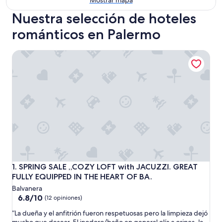
Mostrar mapa
Nuestra selección de hoteles
románticos en Palermo
SPRING SALE ,,COZY LOFT with JACUZZI. GREAT FULLY E
SPRING SALE ,,COZY LOFT with JACUZZI. GREAT FULLY E
1. SPRING SALE ,,COZY LOFT with JACUZZI. GREAT
FULLY EQUIPPED IN THE HEART OF BA.
Balvanera
6.8
6.8/10
(12 opiniones)
de
“
“La dueña y el anfitrión fueron respetuosas pero la limpieza dejó
10,
L