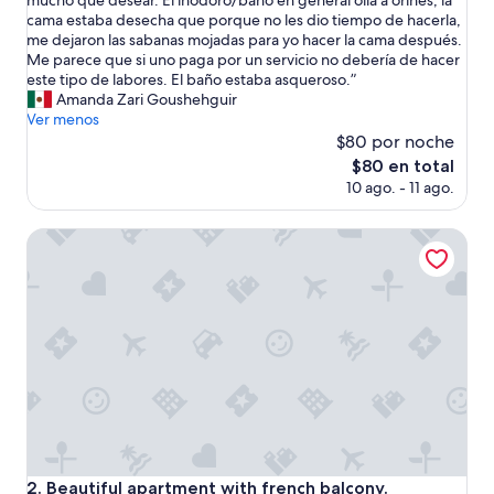
mucho que desear. El inodoro/baño en general olía a orines, la
(12
a
cama estaba desecha que porque no les dio tiempo de hacerla,
opiniones)
d
me dejaron las sabanas mojadas para yo hacer la cama después.
u
Me parece que si uno paga por un servicio no debería de hacer
e
este tipo de labores. El baño estaba asqueroso.”
ñ
Amanda Zari Goushehguir
a
Ver menos
y
$80 por noche
e
El
$80 en total
l
precio
10 ago. - 11 ago.
a
actual
n
es
f
Beautiful apartment with french balcony.
de
i
$80
t
r
i
ó
n
f
u
e
r
o
n
Beautiful apartment with french balcony.
2. Beautiful apartment with french balcony.