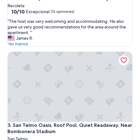
r
Recoleta
e
10.0
10/10
s
Excepcional
(13 opiniones)
de
p
“
“The host was very welcoming and accommodating. He also
10,
e
T
gave us very good recommendations for the area around the
Excepcional,
t
h
apartment. ”
(13
u
e
James R.
opiniones)
o
h
Ver menos
s
o
a
San Telmo Oasis, Roof Pool, Quiet Readaway, Near Bomb
s
s
t
p
w
e
a
r
s
o
v
l
e
a
r
l
y
i
w
m
e
p
l
i
c
e
San Telmo Oasis, Roof Pool, Quiet Readaway, Near Bomb
3. San Telmo Oasis, Roof Pool, Quiet Readaway, Near
o
z
Bombonera Stadium
m
a
San Telmo
i