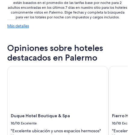
t
n
están basados en el promedio de las tarifas base por noche para 2
i
e
adultos encontradas en los últimos 7 días en nuestro sitio para los hoteles
o
comúnmente vistos en Palermo. Elige fechas y completa la búsqueda
s
n
para ver los totales por noche con impuestos y cargos incluidos.
,
s
l
Más
Más detalles
f
a
detalles
o
c
sobre
r
a
las
t
m
Opiniones sobre hoteles
tendencias
h
a
de
e
destacados en Palermo
e
precios
a
s
r
t
Duque Hotel Boutique & Spa
Fierro Hote
e
a
a
b
a
a
r
d
o
e
u
s
n
e
d
c
t
Duque Hotel Boutique & Spa
Fierro Hot
h
h
a
10/10
Excelente
10/10
Excelen
e
q
a
"Excelente ubicación y unos espacios hermosos"
"Excelente s
u