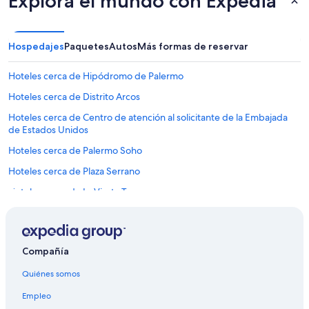
Explora el mundo con Expedia
m
o
j
Hospedajes
a
Paquetes
Autos
Más formas de reservar
d
a
Hoteles cerca de Hipódromo de Palermo
s
p
Hoteles cerca de Distrito Arcos
a
Hoteles cerca de Centro de atención al solicitante de la Embajada
r
de Estados Unidos
a
y
Hoteles cerca de Palermo Soho
o
h
Hoteles cerca de Plaza Serrano
a
Hoteles cerca de La Viruta Tango
c
e
Hoteles cerca de Plaza Italia
r
l
Hoteles con casino en Palermo Viejo
a
Compañía
Hoteles con spa en Palermo Viejo
c
a
Hoteles familiares en Palermo Viejo
Quiénes somos
m
a
Hoteles históricos en Palermo Viejo
Empleo
d