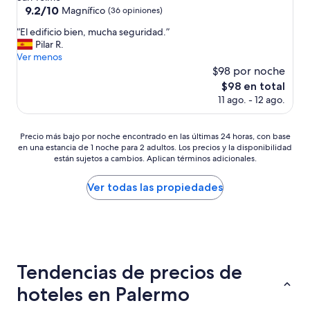
d
9.2
9.2/10
n
Magnífico
(36 opiniones)
e
de
g
j
“
“El edificio bien, mucha seguridad.”
10,
a
ó
E
Pilar R.
Magnífico,
n
m
l
Ver menos
(36
d
u
e
$98 por noche
opiniones)
a
c
d
c
El
$98 en total
h
i
c
precio
11 ago. - 12 ago.
o
f
o
actual
q
i
m
es
u
c
m
de
Precio
Precio más bajo por noche encontrado en las últimas 24 horas, con base
e
i
o
$98
en una estancia de 1 noche para 2 adultos. Los precios y la disponibilidad
más
d
o
están sujetos a cambios. Aplican términos adicionales.
d
bajo
e
b
a
por
s
i
t
noche
Ver todas las propiedades
e
e
i
encontrado
a
n
n
en
r
,
g
las
.
m
.
últimas
E
u
H
24
l
c
e
horas,
i
Tendencias de precios de
h
a
con
n
a
l
base
o
hoteles en Palermo
s
s
en
d
e
o