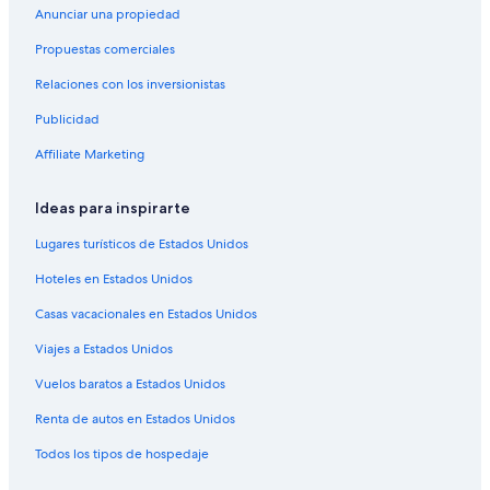
Hoteles boutique en Palermo Viejo
Anunciar una propiedad
e
s
Hoteles con estacionamiento en Palermo Viejo
Propuestas comerciales
p
u
Hoteles con restaurante en Palermo Viejo
Relaciones con los inversionistas
é
Hoteles con hidromasaje en Palermo Viejo
s
Publicidad
.
Marriott Hotels & Resorts en Palermo Viejo
M
Affiliate Marketing
e
Hoteles en Palermo Viejo
p
Hoteles familiares en Villa Crespo
Ideas para inspirarte
a
r
Hoteles baratos en Villa Crespo
Lugares turísticos de Estados Unidos
e
c
Hoteles con bar en Villa Crespo
Hoteles en Estados Unidos
e
Hoteles con desayuno incluido en Villa Crespo
q
Casas vacacionales en Estados Unidos
u
Hoteles con estacionamiento en Villa Crespo
Viajes a Estados Unidos
e
s
Hoteles con restaurante en Villa Crespo
Vuelos baratos a Estados Unidos
i
Hoteles cerca de Planetario Galileo Galilei
u
Renta de autos en Estados Unidos
n
Hoteles de golf en San Telmo
o
Todos los tipos de hospedaje
p
Hoteles con bar en San Telmo
a