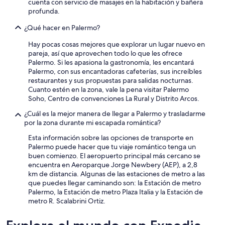
cuenta con servicio de masajes en la habitación y bañera
c
profunda.
e
r
¿Qué hacer en Palermo?
l
a
Hay pocas cosas mejores que explorar un lugar nuevo en
,
pareja, así que aprovechen todo lo que les ofrece
m
Palermo. Si les apasiona la gastronomía, les encantará
e
Palermo, con sus encantadoras cafeterías, sus increíbles
d
restaurantes y sus propuestas para salidas nocturnas.
e
Cuanto estén en la zona, vale la pena visitar Palermo
j
Soho, Centro de convenciones La Rural y Distrito Arcos.
a
¿Cuál es la mejor manera de llegar a Palermo y trasladarme
r
por la zona durante mi escapada romántica?
o
n
Esta información sobre las opciones de transporte en
l
Palermo puede hacer que tu viaje romántico tenga un
a
buen comienzo. El aeropuerto principal más cercano se
s
encuentra en Aeroparque Jorge Newbery (AEP), a 2,8
s
km de distancia. Algunas de las estaciones de metro a las
a
que puedes llegar caminando son: la Estación de metro
b
Palermo, la Estación de metro Plaza Italia y la Estación de
a
metro R. Scalabrini Ortiz.
n
a
s