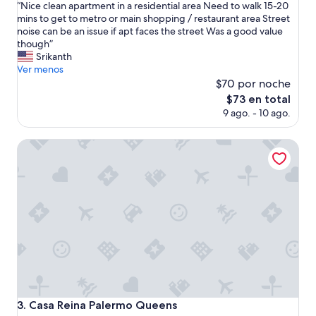
“
“Nice clean apartment in a residential area Need to walk 15-20
10,
N
mins to get to metro or main shopping / restaurant area Street
Excepcional,
i
noise can be an issue if apt faces the street Was a good value
(18
c
though”
opiniones)
e
Srikanth
c
Ver menos
l
$70 por noche
e
El
$73 en total
a
precio
9 ago. - 10 ago.
n
actual
a
es
p
Casa Reina Palermo Queens
de
a
$73
r
t
m
e
n
t
i
n
a
r
e
Casa Reina Palermo Queens
3. Casa Reina Palermo Queens
s