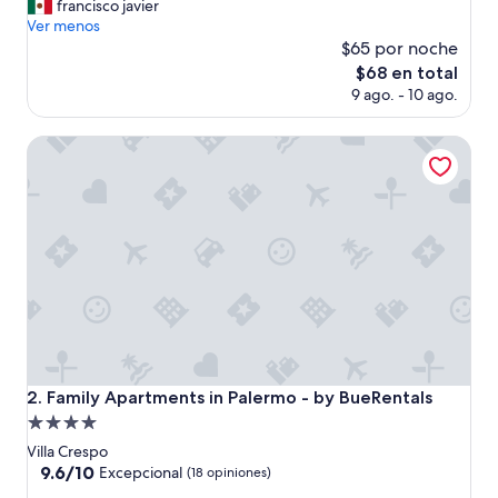
B
francisco javier
Excepcional,
u
Ver menos
(58
e
$65 por noche
opiniones)
n
El
$68 en total
a
precio
9 ago. - 10 ago.
u
actual
b
es
i
Family Apartments in Palermo - by BueRentals
de
c
$68
a
c
i
ó
n
y
m
u
y
l
i
Family Apartments in Palermo - by BueRentals
2. Family Apartments in Palermo - by BueRentals
m
Propiedad
p
i
de
Villa Crespo
o
4.0
9.6
9.6/10
Excepcional
(18 opiniones)
”
de
estrellas