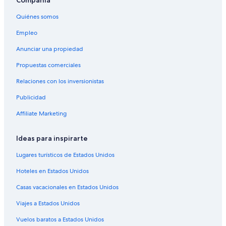
Compañía
Hoteles de negocios en Palermo Hollywood
Quiénes somos
Hoteles románticos en Palermo Hollywood
Empleo
Hoteles boutique en Palermo Hollywood
Anunciar una propiedad
Hoteles con traslado del/al aeropuerto en Palermo Hollywood
Propuestas comerciales
Hoteles que aceptan mascotas en Palermo Hollywood
Relaciones con los inversionistas
Marriott Hotels & Resorts en Palermo Hollywood
Publicidad
Nh Hotels en Palermo Hollywood
Hoteles en Palermo Hollywood
Affiliate Marketing
Hoteles cerca de El Farabute
Ideas para inspirarte
Hoteles cerca de Estación de metro Castro Barros
Lugares turísticos de Estados Unidos
Hoteles para ir de compras en Recoleta
Hoteles en Estados Unidos
Hoteles baratos en Recoleta
Casas vacacionales en Estados Unidos
Hoteles con vista al mar en Recoleta
Viajes a Estados Unidos
Hoteles cerca de La Viruta Tango
Hoteles cerca de Plaza Serrano
Vuelos baratos a Estados Unidos