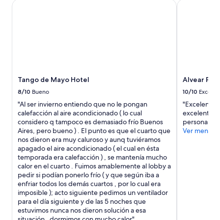
una
Tango de Mayo Hotel
Alvear Pala
h
estancia
o
de
p
1
p
noche
i
para
n
2
g
adultos.
/
Los
r
Tango de Mayo Hotel
Alvear Pal
precios
e
y
8/10
Bueno
10/10
Excelen
s
la
t
"Al ser invierno entiendo que no le pongan
"Excelente 
disponibilidad
a
calefacción al aire acondicionado ( lo cual
excelentes 
están
u
considero q tampoco es demasiado frío Buenos
personal s
sujetos
r
Aires, pero bueno ) . El punto es que el cuarto que
Ver menos
a
a
nos dieron era muy caluroso y aunq tuviéramos
cambios.
n
apagado el aire acondicionado ( el cual en ésta
Aplican
t
temporada era calefacción ) , se mantenía mucho
términos
a
calor en el cuarto . Fuimos amablemente al lobby a
adicionales.
r
pedir si podían ponerlo frío ( y que según iba a
e
enfriar todos los demás cuartos , por lo cual era
a
imposible ); acto siguiente pedimos un ventilador
S
para el día siguiente y de las 5 noches que
t
estuvimos nunca nos dieron solución a esa
r
situación , dormimos con mucho calor"