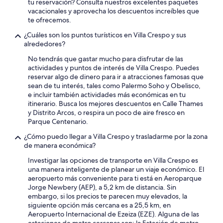
tu reservación? Consulta nuestros excelentes paquetes
f
vacacionales y aprovecha los descuentos increíbles que
a
te ofrecemos.
c
¿Cuáles son los puntos turísticos en Villa Crespo y sus
e
alrededores?
s
t
No tendrás que gastar mucho para disfrutar de las
h
actividades y puntos de interés de Villa Crespo. Puedes
e
reservar algo de dinero para ir a atracciones famosas que
s
sean de tu interés, tales como Palermo Soho y Obelisco,
t
e incluir también actividades más económicas en tu
r
itinerario. Busca los mejores descuentos en Calle Thames
e
y Distrito Arcos, o respira un poco de aire fresco en
e
Parque Centenario.
t
W
¿Cómo puedo llegar a Villa Crespo y trasladarme por la zona
a
de manera económica?
s
Investigar las opciones de transporte en Villa Crespo es
a
una manera inteligente de planear un viaje económico. El
g
aeropuerto más conveniente para ti está en Aeroparque
o
Jorge Newbery (AEP), a 5,2 km de distancia. Sin
o
embargo, si los precios te parecen muy elevados, la
d
siguiente opción más cercana es a 25,5 km, en
v
Aeropuerto Internacional de Ezeiza (EZE). Alguna de las
a