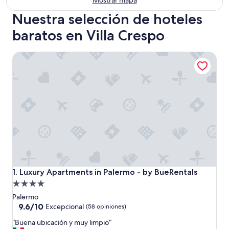
Mostrar mapa
Nuestra selección de hoteles
baratos en Villa Crespo
Luxury Apartments in Palermo - by BueRentals
Luxury Apartments in Palermo - by BueRentals
1. Luxury Apartments in Palermo - by BueRentals
Propiedad
de
Palermo
4.0
9.6
9.6/10
Excepcional
(58 opiniones)
de
estrellas
“
“Buena ubicación y muy limpio”
10,