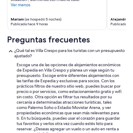
e
Ver menos
e
t
Mariam
(se hospedó 5 noches)
Alejandro
(s
n
Publicada hace 9 horas
Publicada hac
o
i
s
Preguntas frecuentes
e
c
¿Qué tal es Villa Crespo para los turistas con un presupuesto
a
ajustado?
n
b
Escoge una de las opciones de alojamientos económicos
e
de Expedia en Villa Crespo y planea un viaje según tu
a
presupuesto. Escoge entre diferentes alojamientos con
n
las tarifas de Expedia y exclusivas para socios. Con los
i
prácticos filtros de nuestro sitio web, puedes buscar por
s
precio o por servicios, como estacionamiento gratis y wifi
s
sin costo. Otra opción es filtrar tus resultados por su
u
cercanía a determinadas atracciones turísticas, tales
e
como Palermo Soho o Estadio Movistar Arena, y ver
i
propiedades económicas que sean más relevantes para
f
ti. En tu búsqueda, puedes usar el corazón para guardar
a
tus favoritos y verlos otra vez cuando estés listo para
p
reservar. ¿Deseas agregar un vuelo o un auto en renta a
t