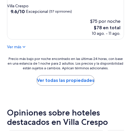
2
de
Villa Crespo
0
4.0
9.6
9.6/10
Excepcional
(57 opiniones)
m
de
estrellas
i
$75 por noche
10,
n
Excepcional,
El
$78 en total
s
(57
precio
10 ago. - 11 ago.
t
opiniones)
actual
o
es
g
Ver más
de
e
$78
t
Precio
Precio más bajo por noche encontrado en las últimas 24 horas, con base
t
en una estancia de 1 noche para 2 adultos. Los precios y la disponibilidad
más
o
están sujetos a cambios. Aplican términos adicionales.
bajo
m
por
e
noche
Ver todas las propiedades
t
encontrado
r
en
o
las
o
últimas
r
24
m
Opiniones sobre hoteles
horas,
a
con
i
destacados en Villa Crespo
base
n
en
s