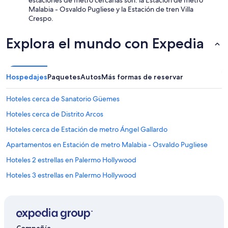
estaciones de metro cercanas son: la Estación de metro
l
Malabia - Osvaldo Pugliese y la Estación de tren Villa
u
Crespo.
e
t
h
Explora el mundo con Expedia
o
u
g
h
Hospedajes
Paquetes
Autos
Más formas de reservar
”
Hoteles cerca de Sanatorio Güemes
Hoteles cerca de Distrito Arcos
Hoteles cerca de Estación de metro Ángel Gallardo
Apartamentos en Estación de metro Malabia - Osvaldo Pugliese
Hoteles 2 estrellas en Palermo Hollywood
Hoteles 3 estrellas en Palermo Hollywood
Hoteles 5 estrellas en Palermo Hollywood
Hoteles con spa en Palermo Hollywood
Hoteles de lujo en Palermo Hollywood