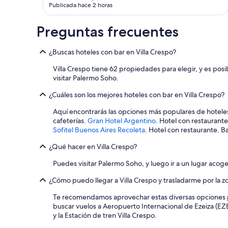
s
Publicada hace 2 horas
,
l
Preguntas frecuentes
a
d
e
¿Buscas hoteles con bar en Villa Crespo?
c
Villa Crespo tiene 62 propiedades para elegir, y es po
o
visitar Palermo Soho.
r
a
¿Cuáles son los mejores hoteles con bar en Villa Crespo?
c
i
Aquí encontrarás las opciones más populares de hoteles
ó
cafeterías.
Gran Hotel Argentino
. Hotel con restaurante
n
Sofitel Buenos Aires Recoleta
. Hotel con restaurante. Ba
i
n
¿Qué hacer en Villa Crespo?
c
r
Puedes visitar Palermo Soho, y luego ir a un lugar acog
e
í
¿Cómo puedo llegar a Villa Crespo y trasladarme por la z
b
Te recomendamos aprovechar estas diversas opciones p
l
buscar vuelos a Aeropuerto Internacional de Ezeiza (EZE
e
y la Estación de tren Villa Crespo.
,
e