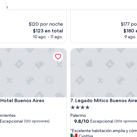
e
Jorge Mauricio
s)
opiniones)
n
Ver menos
31
j
o
y
$120 por noche
$177 p
e
El
El
$123 en total
$180 
d
precio
precio
10 ago. - 11 ago.
9 ago.
o
actual
actual
u
es
es
tel Buenos Aires
r
Legado Mitico Buenos Aires
de
de
s
$123
$180
t
a
y
a
n
d
f
tel Buenos Aires
Legado Mitico Buenos Aires
o
 Hotel Buenos Aires
7. Legado Mitico Buenos Air
u
d
Propiedad
n
de
rrientes
Palermo
d
4.0
9.8
9.8/10
Excepcional
Excepcional
(120 opiniones)
(306 opinion
t
de
estrellas
h
“
“Excelente habitación amplia y có
10,
e
E
Cynthia
nal,
Excepcional,