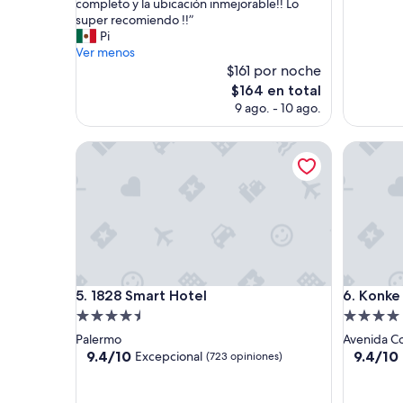
d
i
completo y la ubicación inmejorable!! Lo
opiniones)
opinione
o
c
super recomiendo !!”
e
a
Pi
s
c
Ver menos
t
i
$161 por noche
u
ó
El
$164 en total
v
n
precio
9 ago. - 10 ago.
o
m
actual
e
u
es
s
1828 Smart Hotel
y
Konke Ho
de
p
b
$164
e
u
c
e
t
n
a
a
c
”
u
l
1828 Smart Hotel
Konke Ho
a
5. 1828 Smart Hotel
6. Konke
r
Propiedad
Propieda
!
de
de
Palermo
Avenida Co
E
4.5
4.0
9.4
9.4
9.4/10
9.4/10
Excepcional
(723 opiniones)
l
de
de
estrellas
estrellas
s
10,
10,
e
Excepcional,
Excepcio