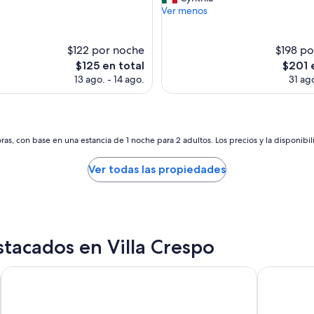
p
x
Ver menos
(306
l
c
s)
opiniones)
a
e
c
l
$122 por noche
$198 po
e
e
El
El
$125 en total
$201 
v
n
precio
precio
13 ago. - 14 ago.
31 ago
e
t
actual
actual
r
e
es
es
y
h
de
de
c
a
$125
$201
o
b
as, con base en una estancia de 1 noche para 2 adultos. Los precios y la disponibil
n
i
v
t
e
Ver todas las propiedades
a
n
c
i
i
e
ó
n
n
t
a
tacados en Villa Crespo
.
m
T
p
h
Principado Downtown
Marriott Ho
l
e
i
c
a
o
y