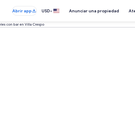
•
Abrir app
USD
Anunciar una propiedad
Ate
les con bar en Villa Crespo