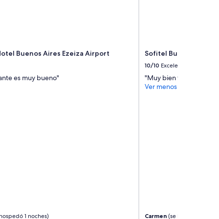
e
r
o
r
o
p
Hotel Buenos Aires Ezeiza Airport
Sofitel Buenos Aires 
a
10/10
Excelente
d
rante es muy bueno"
"Muy bien todo. Atenció
e
Ver menos
c
a
m
a
y
b
a
ñ
o
m
á
s
n
u
e
hospedó 1 noches)
Carmen
(se hospedó 2 noc
v