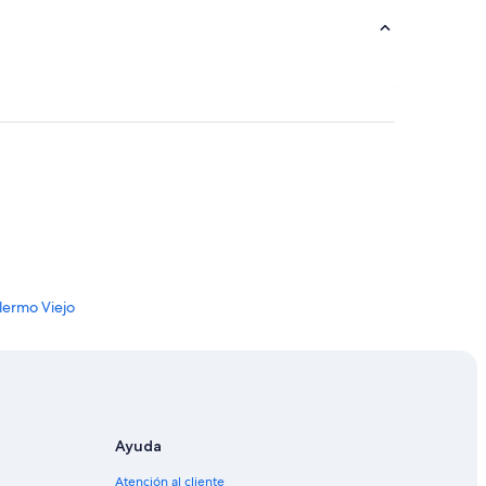
a
”
lermo Viejo
o Viejo
ren de La Paternal
ernal
Ayuda
Atención al cliente