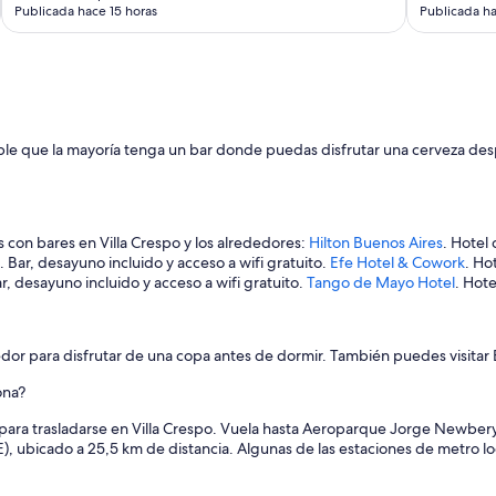
e
Publicada hace 15 horas
Publicada ha
r
v
i
c
e
f
sible que la mayoría tenga un bar donde puedas disfrutar una cerveza des
r
i
e
n
d
 con bares en Villa Crespo y los alrededores:
Hilton Buenos Aires
. Hotel 
l
. Bar, desayuno incluido y acceso a wifi gratuito.
Efe Hotel & Cowork
. Ho
y
r, desayuno incluido y acceso a wifi gratuito.
Tango de Mayo Hotel
. Hote
.
”
edor para disfrutar de una copa antes de dormir. También puedes visitar
ona?
ara trasladarse en Villa Crespo. Vuela hasta Aeroparque Jorge Newbery
), ubicado a 25,5 km de distancia. Algunas de las estaciones de metro lo