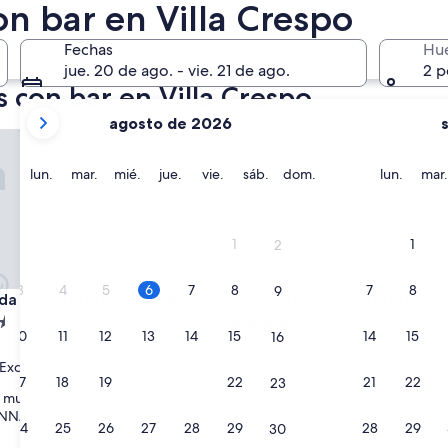
n bar en Villa Crespo
róximo fin de semana
14 ago. - 16 ago.
Fechas
Hu
jue. 20 de ago. - vie. 21 de ago.
2 p
 con bar en Villa Crespo
tus
agosto de 2026
meses
 Soho Hotel & Wine Bar
Krista Boutique Hotel
actuales
son
lunes
martes
miércoles
jueves
viernes
sábado
domingo
lunes
lun.
mar.
mié.
jue.
vie.
sáb.
dom.
lun.
mar.
August
2026
y
1
1
2
September
2026.
3
4
5
6
7
8
7
8
9
 Soho Hotel & Wine Bar
Krista Boutique Hotel
ida Soho Hotel & Wine Bar
3. Krista Boutique Hotel
d
Propiedad
10
11
12
13
14
15
14
15
16
de
Palermo
4.0
9.2
9.2/10
Excepcional
Magnífico
(310 opiniones)
(368 opiniones)
17
18
19
20
21
22
21
22
23
de
estrellas
“
n muy buena ”
“We enjoyed our stay and found th
10,
W
NNA
very convenient. The coffee shop i
nal,
Magnífico,
24
25
26
27
28
29
28
29
30
e
outstanding and service friendly.”
(368