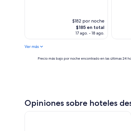
r
(723
(120
v
opiniones)
opinione
i
c
$182 por noche
i
El
$185 en total
o
precio
17 ago. - 18 ago.
s
actual
u
es
p
Ver más
de
e
$185
r
Precio
Precio más bajo por noche encontrado en las últimas 24 hor
p
más
e
bajo
r
por
s
noche
o
encontrado
n
en
a
las
l
últimas
Opiniones sobre hoteles des
i
24
z
horas,
a
Tango de Mayo Hotel
con
d
base
o
en
,