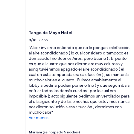
una
l
estancia
a
de
s
1
i
noche
n
para
s
Tango de Mayo Hotel
2
t
adultos.
a
8/10
Bueno
Los
l
"Al ser invierno entiendo que no le pongan calefacción
precios
a
al aire acondicionado ( lo cual considero q tampoco es
y
c
demasiado frío Buenos Aires, pero bueno ) . El punto
la
i
es que el cuarto que nos dieron era muy caluroso y
disponibilidad
o
aunq tuviéramos apagado el aire acondicionado ( el
están
n
cual en ésta temporada era calefacción ) , se mantenía
sujetos
e
mucho calor en el cuarto . Fuimos amablemente al
a
s
lobby a pedir si podían ponerlo frío ( y que según iba a
cambios.
e
enfriar todos los demás cuartos , por lo cual era
Aplican
x
imposible ); acto siguiente pedimos un ventilador para
términos
c
el día siguiente y de las 5 noches que estuvimos nunca
adicionales.
e
nos dieron solución a esa situación , dormimos con
l
mucho calor"
e
Ver menos
n
t
e
Mariam
(se hospedó 5 noches)