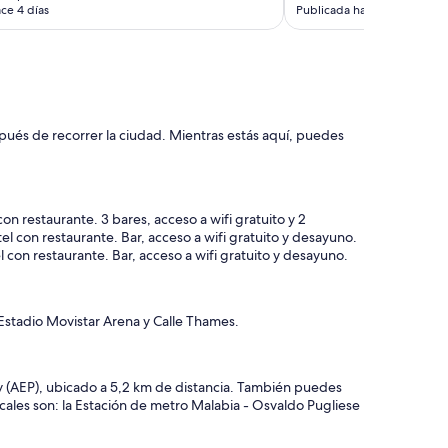
ce 4 días
Publicada hace 5 días
a
.
A
m
p
l
i
pués de recorrer la ciudad. Mientras estás aquí, puedes
a
r
h
o
r
con restaurante. 3 bares, acceso a wifi gratuito y 2
a
tel con restaurante. Bar, acceso a wifi gratuito y desayuno.
r
l con restaurante. Bar, acceso a wifi gratuito y desayuno.
i
o
d
 Estadio Movistar Arena y Calle Thames.
e
p
i
s
 (AEP), ubicado a 5,2 km de distancia. También puedes
c
cales son: la Estación de metro Malabia - Osvaldo Pugliese
i
n