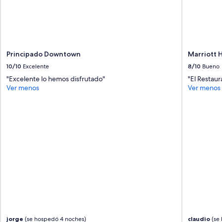
f
c
f
ó
e
m
e
o
s
d
h
a
Principado Downtown
Marriott 
o
”
p
10/10
Excelente
8/10
Bueno
i
"Excelente lo hemos disfrutado"
"El Restau
s
Ver menos
Ver menos
o
u
t
s
t
a
n
d
i
n
g
a
n
d
s
jorge
(se hospedó 4 noches)
claudio
(se 