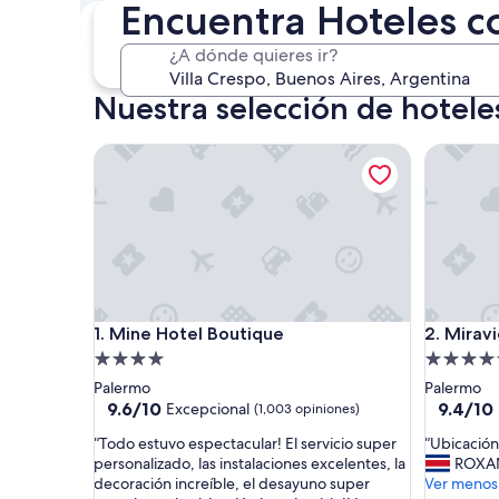
Encuentra Hoteles co
Este fin de semana
P
7 ago. - 9 ago.
¿A dónde quieres ir?
Nuestra selección de hoteles
Mine Hotel Boutique
Miravida
Mine Hotel Boutique
Miravida
1. Mine Hotel Boutique
2. Mirav
Propiedad
Propieda
de
de
Palermo
Palermo
4.0
4.5
9.6
9.4
9.6/10
9.4/10
Excepcional
(1,003 opiniones)
de
de
estrellas
estrellas
“
“
“Todo estuvo espectacular! El servicio super
“Ubicació
10,
10,
T
U
personalizado, las instalaciones excelentes, la
ROXA
Excepcional,
Excepcio
o
b
decoración increíble, el desayuno super
Ver menos
(1,003
(310