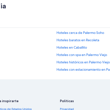
ia
Hoteles cerca de Palermo Soho
Hoteles baratos en Recoleta
Hoteles en Caballito
Hoteles con spa en Palermo Viejo
Hoteles históricos en Palermo Viejo
Hoteles con estacionamiento en Pa
Hoteles con hidromasaje en Palerm
Hoteles en Palermo Viejo
liese
Hoteles haciendas en Estación de t
Villas en Estación de tren de La Pat
a inspirarte
Políticas
Hoteles cerca de Plaza Serrano
sticos de Estados Unidos
Privacidad