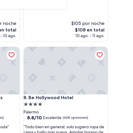
c
Ver menos
opiniones)
e
l
e
n
or noche
$105 por noche
t
El
en total
$108 en total
e
precio
 - 10 ago.
10 ago. - 11 ago.
u
actual
b
es
i
Be Hollywood Hotel
de
c
$108
a
c
i
ó
n
y
u
Be Hollywood Hotel
n
es
8. Be Hollywood Hotel
o
Propiedad
s
de
Palermo
e
4.0
8.8
8.8/10
Excelente
es)
(628 opiniones)
s
de
estrellas
p
“
moda”
“Todo bien en general, solo sugiero ropa de
10,
a
T
cama y baño más nueva. Ampliar horario de
Excelente,