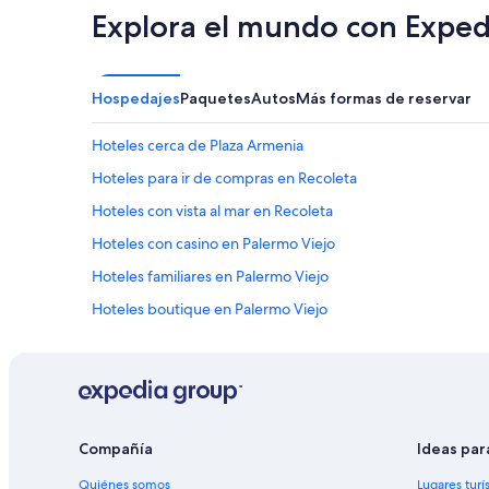
l
Explora el mundo con Exped
d
e
s
a
Hospedajes
Paquetes
Autos
Más formas de reservar
y
u
Hoteles cerca de Plaza Armenia
n
o
Hoteles para ir de compras en Recoleta
s
u
Hoteles con vista al mar en Recoleta
p
Hoteles con casino en Palermo Viejo
e
r
Hoteles familiares en Palermo Viejo
c
o
Hoteles boutique en Palermo Viejo
m
Hoteles con restaurante en Palermo Viejo
p
l
Marriott Hotels & Resorts en Palermo Viejo
e
t
Apartamentos en Estación de metro Malabia - Osvaldo Pug
o
Hoteles cerca de Estación de tren de La Paternal
y
Compañía
Ideas par
l
Hoteles cerca de Estación de metro Castro Barros
a
Quiénes somos
Lugares turí