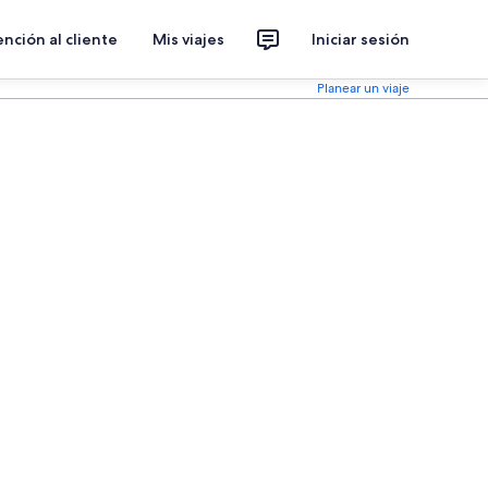
nción al cliente
Mis viajes
Iniciar sesión
Planear un viaje